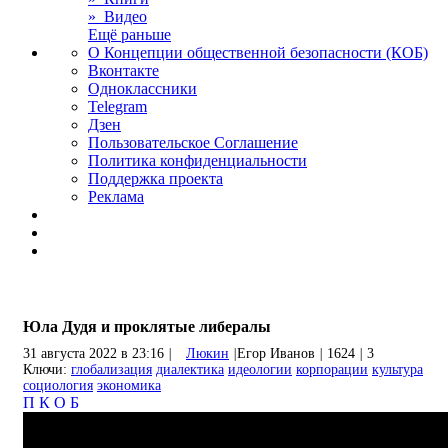
» Видео
Ещё раньше
О Концепции общественной безопасности (КОБ)
Вконтакте
Одноклассники
Telegram
Дзен
Пользовательское Соглашение
Политика конфиденциальности
Поддержка проекта
Реклама
Юла Дудя и проклятые либералы
31 августа 2022 в 23:16
|
Люкин
|
Егор Иванов
|
1624
|
3
Ключи:
глобализация
диалектика
идеологии
корпорации
культура
социология
экономика
П
К
О
Б