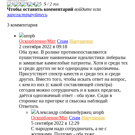
5
/
2
гол.
Чтобы оставить комментарий
войдите
или
зарегистрируйтесь
3 комментария
uropb
Оскорбление/Мат
Спам
Нарушение
2 сентября 2022 в 09:18
Оба хуже. В ролике противопоставляются
пушистенькие наивненькие идеалистики либералы
и замшелые камнелобые патриоты. Хотя и среди тех
и среди других не все однородны и однозначны.
Присутствует спектр качеств и среди тех и среди
других. Вместо того, чтобы искать ответ на вопрос,
с кем из них (с какой составляющей спектра)
сегодня можно сотрудничать и в каких пределах,
даётся однозначный ответ - оба хуже. Сиди в
сторонке на пригорке и свысока наблюдай
Ответить
Александр собянинбуржец
uropb
Оскорбление/Мат
Спам
Нарушение
5 сентября 2022 в 12:29
С народом надо сотрудничать, а не с
жуликами. Поэтому - оба хуже.