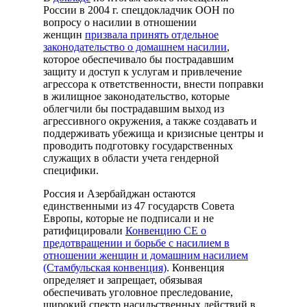
России в 2004 г. спецдокладчик ООН по
вопросу о насилии в отношении
женщин
призвала принять отдельное
законодательство о домашнем насилии
,
которое обеспечивало бы пострадавшим
защиту и доступ к услугам и привлечение
агрессора к ответственности, внести поправки
в жилищное законодательство, которые
облегчили бы пострадавшим выход из
агрессивного окружения, а также создавать и
поддерживать убежища и кризисные центры и
проводить подготовку государственных
служащих в области учета гендерной
специфики.
Россия и Азербайджан остаются
единственными из 47 государств Совета
Европы, которые не подписали и не
ратифицировали
Конвенцию СЕ о
предотвращении и борьбе с насилием в
отношении женщин и домашним насилием
(Стамбульская конвенция)
. Конвенция
определяет и запрещает, обязывая
обеспечивать уголовное преследование,
широкий спектр насильственных действий в