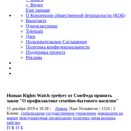
» Видео
Ещё раньше
О Концепции общественной безопасности (КОБ)
Вконтакте
Одноклассники
Telegram
Дзен
Пользовательское Соглашение
Политика конфиденциальности
Поддержка проекта
Реклама
Human Rights Watch требует от СовФеда принять
закон "О профилактике семейно-бытового насилия"
15 декабря 2019 в 18:28
|
Люкин
|
Хью Уильямсон
|
1524
|
2
Ключи:
глобализация
государственное управление
демократия на
марше
международные организации
политика
пятая колонна
рабство
П
К
О
Б