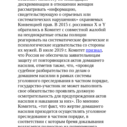
дискриминации в отношении женщин
рассматривать «информацию,
свидетельствующую о серьезных или
систематических нарушениях» охраняемых
Конвенцией прав. В 2015 г. россиянки X и Y
обратились в Комитет с совместной жалобой
на неоднократные отказы полиции
реагировать на систематические физические и
психологические издевательства со стороны
их мужей. В июле 2019 г. Комитет
признал
,
что Россия не обеспечила заявительницам
защиту от повторяющихся актов домашнего
насилия, отметив также, что, «проводя
судебное разбирательство по делам о
домашнем насилии в рамках системы
уголовного преследования в частном порядке,
государство-участник не может выполнить
свое обязательство проявлять должную
осмотрительность для предупреждения актов
насилия и наказания за них». По мнению
Комитета, «тот факт, что жертве домашнего
насилия приходится осуществлять уголовное
преследование в частном порядке, в
соответствии с которым бремя доказывания
возлагается полностью на потерпевшего,