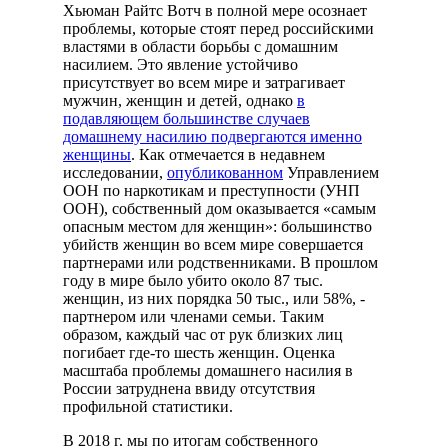
Хьюман Райтс Вотч в полной мере осознает
проблемы, которые стоят перед российскими
властями в области борьбы с домашним
насилием. Это явление устойчиво
присутствует во всем мире и затрагивает
мужчин, женщин и детей, однако
в
подавляющем большинстве случаев
домашнему насилию подвергаются именно
женщины
. Как отмечается в недавнем
исследовании,
опубликованном
Управлением
ООН по наркотикам и преступности (УНП
ООН), собственный дом оказывается «самым
опасным местом для женщин»: большинство
убийств женщин во всем мире совершается
партнерами или родственниками. В прошлом
году в мире было убито около 87 тыс.
женщин, из них порядка 50 тыс., или 58%, -
партнером или членами семьи. Таким
образом, каждый час от рук близких лиц
погибает где-то шесть женщин. Оценка
масштаба проблемы домашнего насилия в
России затруднена ввиду отсутствия
профильной статистики.
В 2018 г. мы по итогам собственного