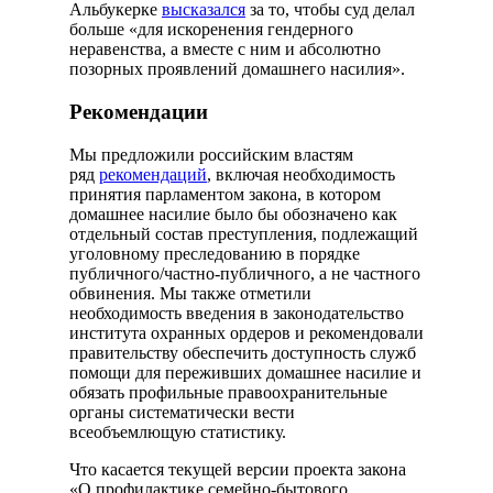
Альбукерке
высказался
за то, чтобы суд делал
больше «для искоренения гендерного
неравенства, а вместе с ним и абсолютно
позорных проявлений домашнего насилия».
Рекомендации
Мы предложили российским властям
ряд
рекомендаций
, включая необходимость
принятия парламентом закона, в котором
домашнее насилие было бы обозначено как
отдельный состав преступления, подлежащий
уголовному преследованию в порядке
публичного/частно-публичного, а не частного
обвинения. Мы также отметили
необходимость введения в законодательство
института охранных ордеров и рекомендовали
правительству обеспечить доступность служб
помощи для переживших домашнее насилие и
обязать профильные правоохранительные
органы систематически вести
всеобъемлющую статистику.
Что касается текущей версии проекта закона
«О профилактике семейно-бытового