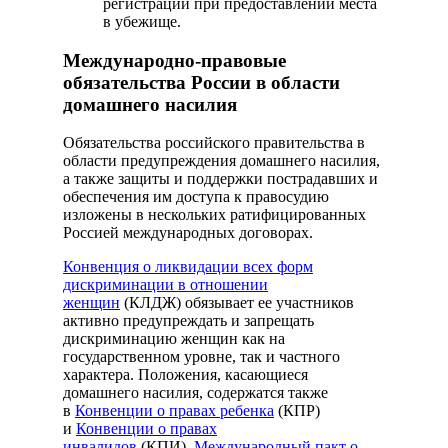
регистрации при предоставлении места
в убежище.
Международно-правовые
обязательства России в области
домашнего насилия
Обязательства российского правительства в
области предупреждения домашнего насилия,
а также защиты и поддержки пострадавших и
обеспечения им доступа к правосудию
изложены в нескольких ратифицированных
Россией международных договорах.
Конвенция о ликвидации всех форм
дискриминации в отношении
женщин
(КЛДЖ) обязывает ее участников
активно предупреждать и запрещать
дискриминацию женщин как на
государственном уровне, так и частного
характера. Положения, касающиеся
домашнего насилия, содержатся также
в
Конвенции о правах ребенка
(КПР)
и
Конвенции о правах
инвалидов
(КПИ).
Международный пакт о