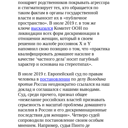
поощряет родственников покрывать агрессора
и стигматизирует тех, кто обращается по
таким фактам в органы государственной
власти и выносит их в «публичное
пространство». В июле 2019 г. в том же
ключе
высказался
Комитет ООН по
ликвидации всех форм дискриминации в
отношении женщин, который в своем
решении по жалобе россиянок X и Y
напомнил свою позицию о том, что «практика
квалифицировать домашнее насилие в
качестве ‘частного дела’ носит пагубный
характер и основана на стереотипах».
В июле 2019 г. Европейский суд по правам
человека в
постановлении
по делу
Володина
против России
неоднократно ссылался на наш
доклад и соглашался с нашими выводами.
Суд, среди прочего, признал общее
«нежелание российских властей признавать
серьезность и масштаб проблемы домашнего
насилия в России и его дискриминационные
последствия для женщин». Четверо судей
сопроводили постановление своим особым
мнением. Например, судья Пинто де