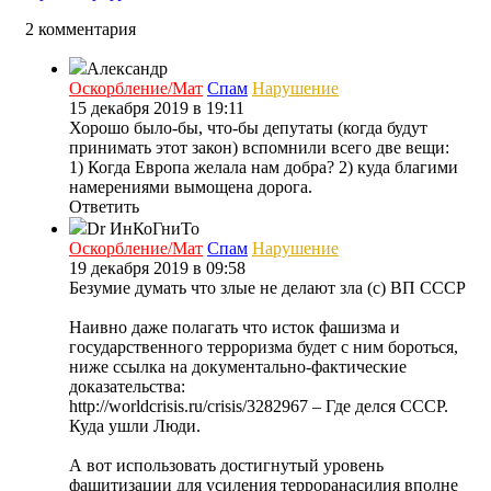
2 комментария
Александр
Оскорбление/Мат
Спам
Нарушение
15 декабря 2019 в 19:11
Хорошо было-бы, что-бы депутаты (когда будут
принимать этот закон) вспомнили всего две вещи:
1) Когда Европа желала нам добра? 2) куда благими
намерениями вымощена дорога.
Ответить
Dr ИнКоГниТо
Оскорбление/Мат
Спам
Нарушение
19 декабря 2019 в 09:58
Безумие думать что злые не делают зла (с) ВП СССР
Наивно даже полагать что исток фашизма и
государственного терроризма будет с ним бороться,
ниже ссылка на документально-фактические
доказательства:
http://worldcrisis.ru/crisis/3282967 – Где делся СССР.
Куда ушли Люди.
А вот использовать достигнутый уровень
фашитизации для усиления терроранасилия вполне