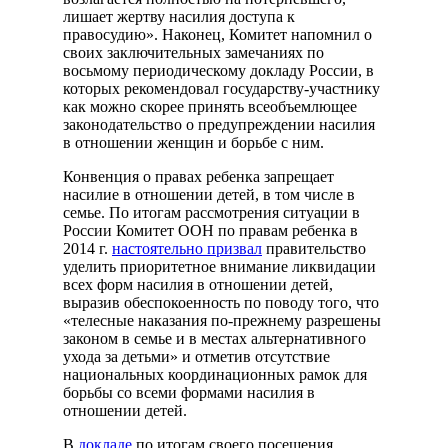
лишает жертву насилия доступа к
правосудию». Наконец, Комитет напомнил о
своих заключительных замечаниях по
восьмому периодическому докладу России, в
которых рекомендовал государству-участнику
как можно скорее принять всеобъемлющее
законодательство о предупреждении насилия
в отношении женщин и борьбе с ним.
Конвенция о правах ребенка запрещает
насилие в отношении детей, в том числе в
семье. По итогам рассмотрения ситуации в
России Комитет ООН по правам ребенка в
2014 г.
настоятельно призвал
правительство
уделить приоритетное внимание ликвидации
всех форм насилия в отношении детей,
выразив обеспокоенность по поводу того, что
«телесные наказания по-прежнему разрешены
законом в семье и в местах альтернативного
ухода за детьми» и отметив отсутствие
национальных координационных рамок для
борьбы со всеми формами насилия в
отношении детей.
В
докладе
по итогам своего посещения