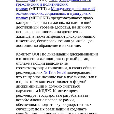
гражданских и политических
правах
(МПГПП) и
Международный пакт об
экономических, социальных и культурных
правах
(МПЭСКП) предусматривают право
каждого человека на жизнь, на наивысший
достижимый уровень здоровья, на личную
неприкосновенность и на достаточное
жилище, а также запрещают дискриминацию
и жестокое, бесчеловечное или унижающее
достоинство обращение и наказание.
Комитет ООН по ликвидации дискриминации
в отношении женщин, экспертный орган,
отслеживающий выполнение
соответствующей конвенции, в своих общих
рекомендациях
№ 19
и
№ 28
подчеркивает,
что гендерное насилие как в публичном, так и
в приватном контексте является формой
дискриминации и должно считаться
нарушением КЛДЖ. Комитет прямо
рекомендует государствам разрабатывать
всеобъемлющие правовые рамки,
обеспечивать подготовку государственных
служащих по их реализации и создавать
службы помощи пострадавшим или оказывать