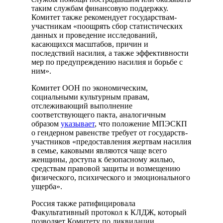
таким службам финансовую поддержку.
Комитет также рекомендует государствам-
участникам «поощрять сбор статистических
данных и проведение исследований,
касающихся масштабов, причин и
последствий насилия, а также эффективности
мер по предупреждению насилия и борьбе с
ним».
Комитет ООН по экономическим,
социальными культурным правам,
отслеживающий выполнение
соответствующего пакта, аналогичным
образом
указывает
, что положение МПЭСКП
о гендерном равенстве требует от государств-
участников «предоставления жертвам насилия
в семье, каковыми являются чаще всего
женщины, доступа к безопасному жилью,
средствам правовой защиты и возмещению
физического, психического и эмоционального
ущерба».
Россия также ратифицировала
Факультативный протокол к КЛДЖ, который
позволяет Комитету по ликвидации