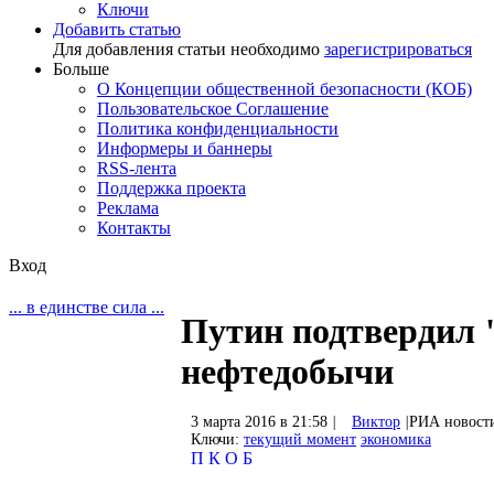
Ключи
Добавить статью
Для добавления статьи необходимо
зарегистрироваться
Больше
О Концепции общественной безопасности (КОБ)
Пользовательское Соглашение
Политика конфиденциальности
Информеры и баннеры
RSS-лента
Поддержка проекта
Реклама
Контакты
Вход
... в единстве сила ...
Путин подтвердил 
нефтедобычи
3 марта 2016 в 21:58
|
Виктор
|
РИА новост
Ключи:
текущий момент
экономика
П
К
О
Б