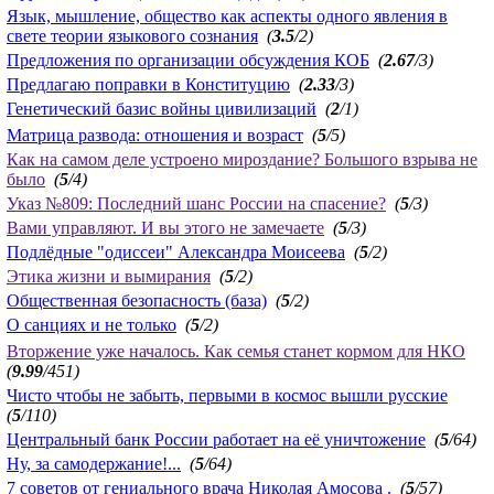
Язык, мышление, общество как аспекты одного явления в
свете теории языкового сознания
(
3.5
/2)
Предложения по организации обсуждения КОБ
(
2.67
/3)
Предлагаю поправки в Конституцию
(
2.33
/3)
Генетический базис войны цивилизаций
(
2
/1)
Матрица развода: отношения и возраст
(
5
/5)
Как на самом деле устроено мироздание? Большого взрыва не
было
(
5
/4)
Указ №809: Последний шанс России на спасение?
(
5
/3)
Вами управляют. И вы этого не замечаете
(
5
/3)
Подлёдные "одиссеи" Александра Моисеева
(
5
/2)
Этика жизни и вымирания
(
5
/2)
Общественная безопасность (база)
(
5
/2)
О санциях и не только
(
5
/2)
Вторжение уже началось. Как семья станет кормом для НКО
(
9.99
/451)
Чисто чтобы не забыть, первыми в космос вышли русские
(
5
/110)
Центральный банк России работает на её уничтожение
(
5
/64)
Ну, за самодержание!...
(
5
/64)
7 советов от гениального врача Николая Амосова .
(
5
/57)