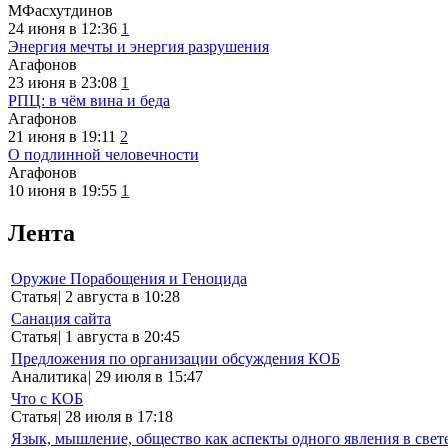
МФасхутдинов
24 июня в 12:36
1
Энергия мечты и энергия разрушения
Агафонов
23 июня в 23:08
1
РПЦ: в чём вина и беда
Агафонов
21 июня в 19:11
2
О подлинной человечности
Агафонов
10 июня в 19:55
1
Лента
Оружие Порабощения и Геноцида
Статья
|
2 августа в 10:28
Санация сайта
Статья
|
1 августа в 20:45
Предложения по организации обсуждения КОБ
Аналитика
|
29 июля в 15:47
Что с КОБ
Статья
|
28 июля в 17:18
Язык, мышление, общество как аспекты одного явления в свет