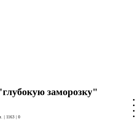
"глубокую заморозку"
и.
|
1163
|
0