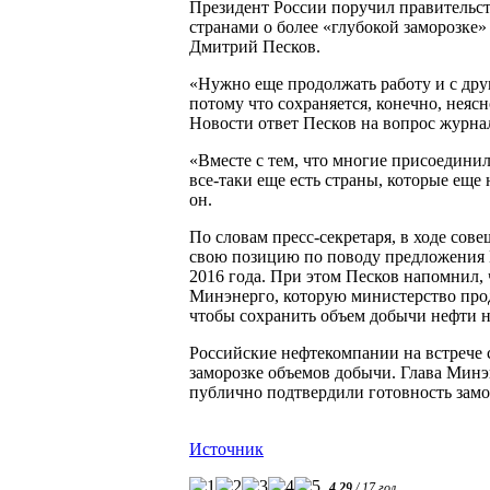
Президент России поручил правитель
странами о более «глубокой заморозке»
Дмитрий Песков.
«Нужно еще продолжать работу и с др
потому что сохраняется, конечно, неяс
Новости ответ Песков на вопрос журна
«Вместе с тем, что многие присоедини
все-таки еще есть страны, которые еще
он.
По словам пресс-секретаря, в ходе сов
свою позицию по поводу предложения 
2016 года. При этом Песков напомнил, 
Минэнерго, которую министерство проде
чтобы сохранить объем добычи нефти н
Российские нефтекомпании на встрече 
заморозке объемов добычи. Глава Минэн
публично подтвердили готовность замо
Источник
4.29
/
17
гол.