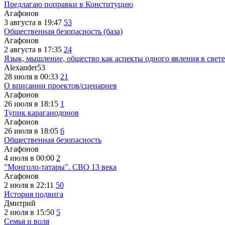
Предлагаю поправки в Конституцию
Агафонов
3 августа в 19:47
53
Общественная безопасность (база)
Агафонов
2 августа в 17:35
24
Язык, мышление, общество как аспекты одного явления в свете
Alexander53
28 июля в 00:33
21
О вписании проектов/сценариев
Агафонов
26 июля в 18:15
1
Тупик караганодонов
Агафонов
26 июля в 18:05
6
Общественная безопасность
Агафонов
4 июля в 00:00
2
"Монголо-татары". СВО 13 века
Агафонов
2 июля в 22:11
50
История подвига
Дмитрий
2 июля в 15:50
5
Семья и воля