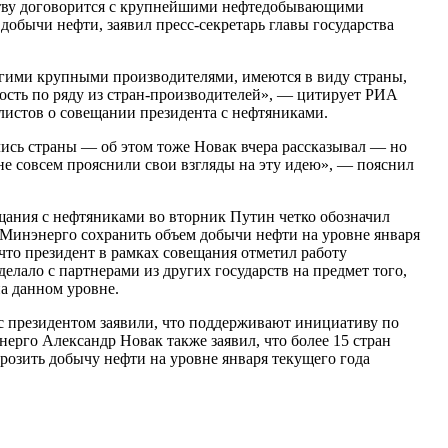
ству договорится с крупнейшими нефтедобывающими
 добычи нефти, заявил пресс-секретарь главы государства
угими крупными производителями, имеются в виду страны,
ность по ряду из стран-производителей», — цитирует РИА
листов о совещании президента с нефтяниками.
лись страны — об этом тоже Новак вчера рассказывал — но
 не совсем прояснили свои взгляды на эту идею», — пояснил
ещания с нефтяниками во вторник Путин четко обозначил
Минэнерго сохранить объем добычи нефти на уровне января
что президент в рамках совещания отметил работу
лало с партнерами из других государств на предмет того,
а данном уровне.
с президентом заявили, что поддерживают инициативу по
ерго Александр Новак также заявил, что более 15 стран
розить добычу нефти на уровне января текущего года