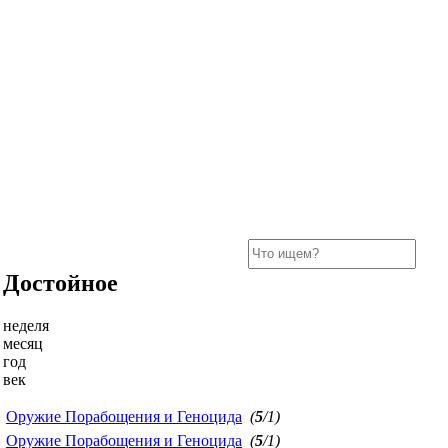
Достойное
неделя
месяц
год
век
Оружие Порабощения и Геноцида
(
5
/1)
Оружие Порабощения и Геноцида
(
5
/1)