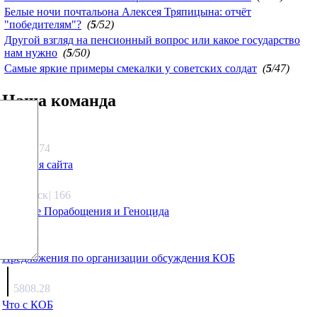
Белые ночи почтальона Алексея Тряпицына: отчёт
"победителям"?
(
5
/52)
Другой взгляд на пенсионный вопрос или какое государство
нам нужно
(
5
/50)
Самые яркие примеры смекалки у советских солдат
(
5
/47)
Наша команда
Агафонов
1332.74
Санация сайта
Каиргали
Якутск
|
166
Оружие Порабощения и Геноцида
Михаил Михайлович
27.17
Предложения по организации обсуждения КОБ
Люкин
5808.28
Что с КОБ