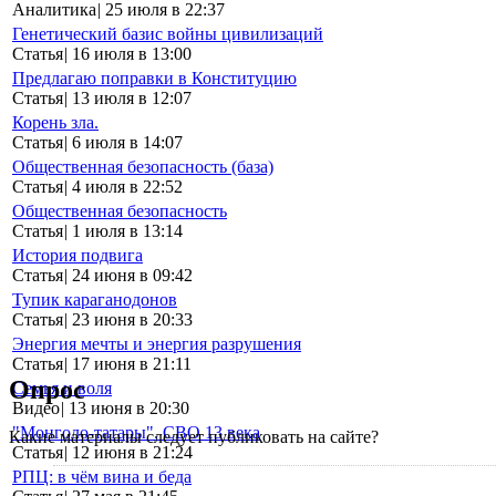
Аналитика
|
25 июля в 22:37
Генетический базис войны цивилизаций
Статья
|
16 июля в 13:00
Предлагаю поправки в Конституцию
Статья
|
13 июля в 12:07
Корень зла.
Статья
|
6 июля в 14:07
Общественная безопасность (база)
Статья
|
4 июля в 22:52
Общественная безопасность
Статья
|
1 июля в 13:14
История подвига
Статья
|
24 июня в 09:42
Тупик караганодонов
Статья
|
23 июня в 20:33
Энергия мечты и энергия разрушения
Статья
|
17 июня в 21:11
Опрос
Семья и воля
Видео
|
13 июня в 20:30
"Монголо-татары". СВО 13 века
Какие материалы следует публиковать на сайте?
Статья
|
12 июня в 21:24
РПЦ: в чём вина и беда