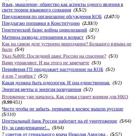
Язык, мышление, общество как аспекты одного явления в
свете теории языкового сознания
(
3.5
/2)
Предложения по организации обсуждения КОБ
(
2.67
/3)
Предлагаю поправки в Конституцию
(
2.33
/3)
Генетический базис войны цивилизаций
(
2
/1)
Матрица развода: отношения и возраст
(
5
/5)
Как на самом деле устроено мироздание? Большого взрыва не
было
(
5
/4)
Указ №809: Последний шанс России на спасение?
(
5
/3)
Вами управляют. И вы этого не замечаете
(
5
/3)
Периферия ГП продолжает наступление на КОБ
(
5
/2)
4 или 7 ноября ?
(
5
/2)
Какая должна быть идеология. И она единственная.
(
5
/2)
Энергия мечты и энергия разрушения
(
5
/2)
Вторжение уже началось. Как семья станет кормом для НКО
(
9.99
/451)
Чисто чтобы не забыть, первыми в космос вышли русские
(
5
/110)
Центральный банк России работает на её уничтожение
(
5
/64)
Ну, за самодержание!...
(
5
/64)
7 советов от гениального врача Николая Амосова .
(
5
/57)