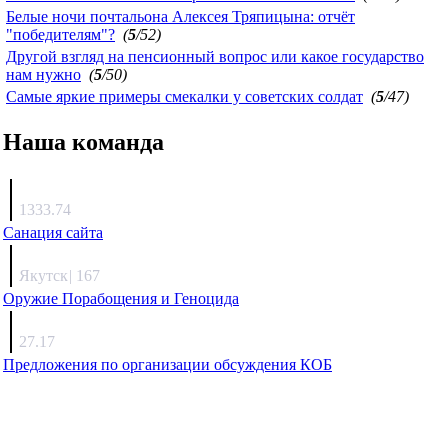
Белые ночи почтальона Алексея Тряпицына: отчёт
"победителям"?
(
5
/52)
Другой взгляд на пенсионный вопрос или какое государство
нам нужно
(
5
/50)
Самые яркие примеры смекалки у советских солдат
(
5
/47)
Наша команда
Агафонов
1333.74
Санация сайта
Каиргали
Якутск
|
167
Оружие Порабощения и Геноцида
Михаил Михайлович
27.17
Предложения по организации обсуждения КОБ