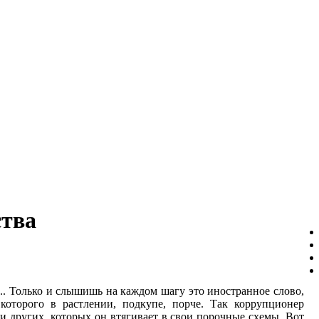
ства
.. Только и слышишь на каждом шагу это иностранное слово,
которого в растлении, подкупе, порче. Так коррупционер
о и других, которых он втягивает в свои порочные схемы. Вот