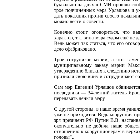
буквально на днях в СМИ прошли сооб
трое подчинённых мэра Урлашова и у
дать показания против своего начальни
можно вести о совести.
Конечно стоит оговориться, что вы
характер, т.к. вина мэра судом ещё не
Ведь может так статься, что его огово
дело сфабриковано.
Трое сотруников мэрии, а это: заме
муниципальному заказу мэрии Макс
утверждению близких к следствию исто
признали свою вину и сотрудничают со
Сам мэр Евгений Урлашов обвиняется
посредника — 34-летний житель Яросл
передавать деньги мэру.
С другой стороны, в наше время удивл
уже не приходится. Ведь коррупция пр
зря президент РФ Путин В.В. настаива
окончательно не добила наше общес
отношению к коррупционерам в верхах. 
головы"...