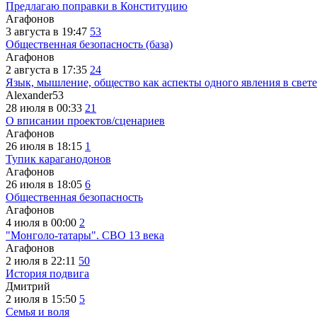
Предлагаю поправки в Конституцию
Агафонов
3 августа в 19:47
53
Общественная безопасность (база)
Агафонов
2 августа в 17:35
24
Язык, мышление, общество как аспекты одного явления в свете
Alexander53
28 июля в 00:33
21
О вписании проектов/сценариев
Агафонов
26 июля в 18:15
1
Тупик караганодонов
Агафонов
26 июля в 18:05
6
Общественная безопасность
Агафонов
4 июля в 00:00
2
"Монголо-татары". СВО 13 века
Агафонов
2 июля в 22:11
50
История подвига
Дмитрий
2 июля в 15:50
5
Семья и воля