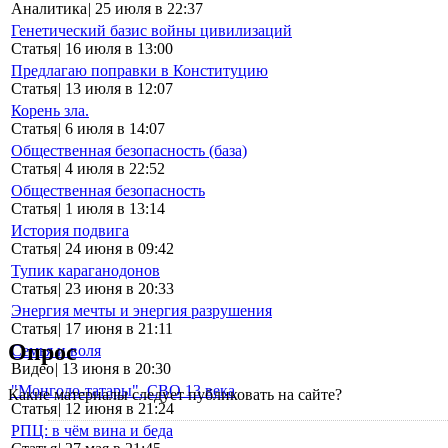
Аналитика
|
25 июля в 22:37
Генетический базис войны цивилизаций
Статья
|
16 июля в 13:00
Предлагаю поправки в Конституцию
Статья
|
13 июля в 12:07
Корень зла.
Статья
|
6 июля в 14:07
Общественная безопасность (база)
Статья
|
4 июля в 22:52
Общественная безопасность
Статья
|
1 июля в 13:14
История подвига
Статья
|
24 июня в 09:42
Тупик караганодонов
Статья
|
23 июня в 20:33
Энергия мечты и энергия разрушения
Статья
|
17 июня в 21:11
Опрос
Семья и воля
Видео
|
13 июня в 20:30
"Монголо-татары". СВО 13 века
Какие материалы следует публиковать на сайте?
Статья
|
12 июня в 21:24
РПЦ: в чём вина и беда