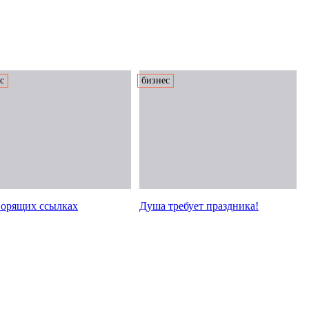
с
бизнес
ворящих ссылках
Душа требует праздника!