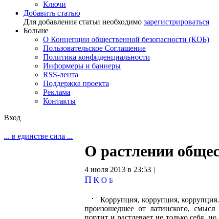
Ключи
Добавить статью
Для добавления статьи необходимо
зарегистрироваться
Больше
О Концепции общественной безопасности (КОБ)
Пользовательское Соглашение
Политика конфиденциальности
Информеры и баннеры
RSS-лента
Поддержка проекта
Реклама
Контакты
Вход
... в единстве сила ...
О растлении обще
4 июля 2013 в 23:53
|
П
К
О
Б
Коррупция, коррупция, коррупция.
произошедшее от латинского, смысл 
портит и растлевает не только себя, н