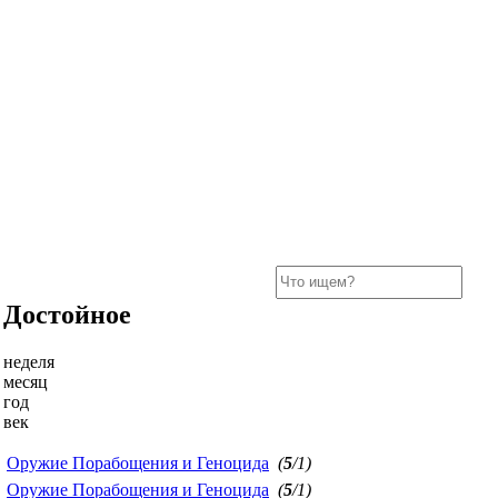
Достойное
неделя
месяц
год
век
Оружие Порабощения и Геноцида
(
5
/1)
Оружие Порабощения и Геноцида
(
5
/1)