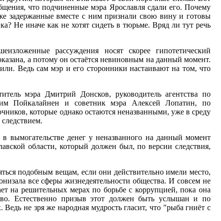
щения, что подчиненные мэра Ярославля сдали его. Почему
же задержанные вместе с ним признали свою вину и готовы
ка? Не иначе как не хотят сидеть в тюрьме. Вряд ли тут речь
шеизложенные рассуждения носят скорее гипотетический
 доказана, а потому он остаётся невиновным на данный момент.
рили. Ведь сам мэр и его сторонники настаивают на том, что
ститель мэра Дмитрий Донсков, руководитель агентства по
им Пойкалайнен и советник мэра Алексей Лопатин, по
чников, которые однако остаются неназванными, уже в среду
 следствием.
 в вымогательстве денег у неназванного на данный момент
авской области, который должен был, по версии следствия,
яться подобным вещам, если они действительно имели место,
онизала все сферы жизнедеятельности общества. И совсем не
ет на решительных мерах по борьбе с коррупцией, пока она
тво. Естественно призыв этот должен быть услышан и по
Ведь не зря же народная мудрость гласит, что "рыба гниёт с