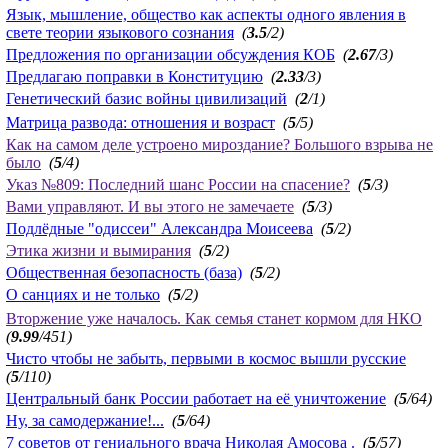
Язык, мышление, общество как аспекты одного явления в
свете теории языкового сознания
(
3.5
/2)
Предложения по организации обсуждения КОБ
(
2.67
/3)
Предлагаю поправки в Конституцию
(
2.33
/3)
Генетический базис войны цивилизаций
(
2
/1)
Матрица развода: отношения и возраст
(
5
/5)
Как на самом деле устроено мироздание? Большого взрыва не
было
(
5
/4)
Указ №809: Последний шанс России на спасение?
(
5
/3)
Вами управляют. И вы этого не замечаете
(
5
/3)
Подлёдные "одиссеи" Александра Моисеева
(
5
/2)
Этика жизни и вымирания
(
5
/2)
Общественная безопасность (база)
(
5
/2)
О санциях и не только
(
5
/2)
Вторжение уже началось. Как семья станет кормом для НКО
(
9.99
/451)
Чисто чтобы не забыть, первыми в космос вышли русские
(
5
/110)
Центральный банк России работает на её уничтожение
(
5
/64)
Ну, за самодержание!...
(
5
/64)
7 советов от гениального врача Николая Амосова .
(
5
/57)