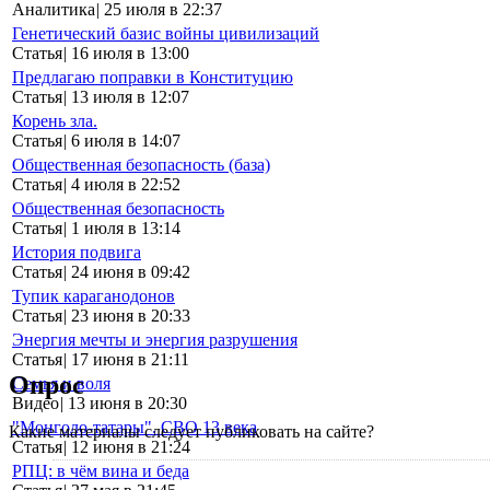
Аналитика
|
25 июля в 22:37
Генетический базис войны цивилизаций
Статья
|
16 июля в 13:00
Предлагаю поправки в Конституцию
Статья
|
13 июля в 12:07
Корень зла.
Статья
|
6 июля в 14:07
Общественная безопасность (база)
Статья
|
4 июля в 22:52
Общественная безопасность
Статья
|
1 июля в 13:14
История подвига
Статья
|
24 июня в 09:42
Тупик караганодонов
Статья
|
23 июня в 20:33
Энергия мечты и энергия разрушения
Статья
|
17 июня в 21:11
Опрос
Семья и воля
Видео
|
13 июня в 20:30
"Монголо-татары". СВО 13 века
Какие материалы следует публиковать на сайте?
Статья
|
12 июня в 21:24
РПЦ: в чём вина и беда