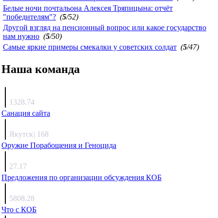
Белые ночи почтальона Алексея Тряпицына: отчёт
"победителям"?
(
5
/52)
Другой взгляд на пенсионный вопрос или какое государство
нам нужно
(
5
/50)
Самые яркие примеры смекалки у советских солдат
(
5
/47)
Наша команда
Агафонов
1328.74
Санация сайта
Каиргали
Якутск
|
168
Оружие Порабощения и Геноцида
Михаил Михайлович
27.17
Предложения по организации обсуждения КОБ
Люкин
5808.28
Что с КОБ