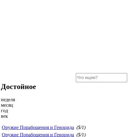
Достойное
неделя
месяц
год
век
Оружие Порабощения и Геноцида
(
5
/1)
Оружие Порабощения и Геноцида
(
5
/1)