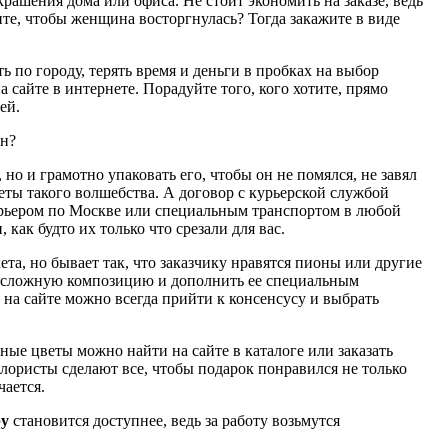
рашения дома или офиса. Не стоит экономить на заказе, ведь
тите, чтобы женщина восторгнулась? Тогда закажите в виде
ь по городу, терять время и деньги в пробках на выбор
 сайте в интернете. Порадуйте того, кого хотите, прямо
ей.
йн?
 но и грамотно упаковать его, чтобы он не помялся, не завял
еты такого волшебства. А договор с курьерской службой
урьером по Москве или специальным транспортом в любой
 как будто их только что срезали для вас.
ета, но бывает так, что заказчику нравятся пионы или другие
ь сложную композицию и дополнить ее специальным
на сайте можно всегда прийти к консенсусу и выбрать
ые цветы можно найти на сайте в каталоге или заказать
лористы сделают все, чтобы подарок понравился не только
чается.
ру
становится доступнее, ведь за работу возьмутся