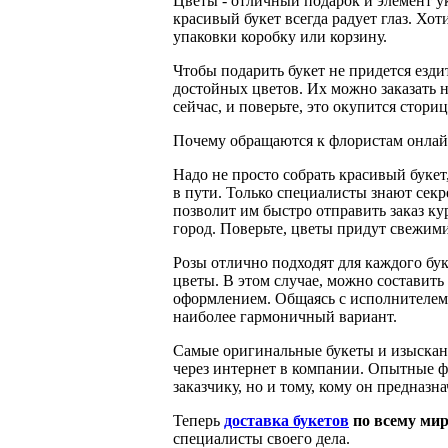
Цветы - отличный подарок и элемент ук
красивый букет всегда радует глаз. Хо
упаковки коробку или корзину.
Чтобы подарить букет не придется ездит
достойных цветов. Их можно заказать на
сейчас, и поверьте, это окупится сториц
Почему обращаются к флористам онла
Надо не просто собрать красивый букет,
в пути. Только специалисты знают секр
позволит им быстро отправить заказ к
город. Поверьте, цветы придут свежими,
Розы отлично подходят для каждого бук
цветы. В этом случае, можно составит
оформлением. Общаясь с исполнителем 
наиболее гармоничный вариант.
Самые оригинальные букеты и изысканн
через интернет в компании. Опытные ф
заказчику, но и тому, кому он предназна
Теперь
доставка букетов
по всему ми
специалисты своего дела.