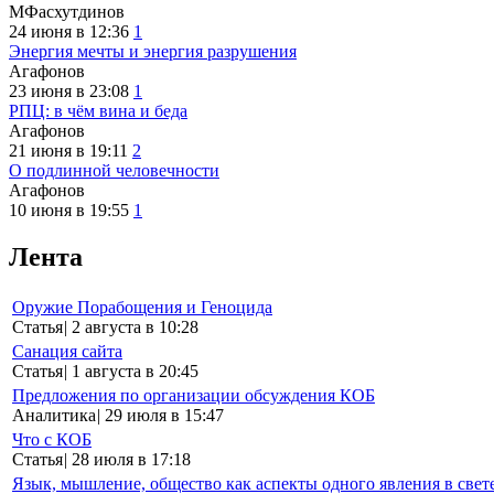
МФасхутдинов
24 июня в 12:36
1
Энергия мечты и энергия разрушения
Агафонов
23 июня в 23:08
1
РПЦ: в чём вина и беда
Агафонов
21 июня в 19:11
2
О подлинной человечности
Агафонов
10 июня в 19:55
1
Лента
Оружие Порабощения и Геноцида
Статья
|
2 августа в 10:28
Санация сайта
Статья
|
1 августа в 20:45
Предложения по организации обсуждения КОБ
Аналитика
|
29 июля в 15:47
Что с КОБ
Статья
|
28 июля в 17:18
Язык, мышление, общество как аспекты одного явления в свет