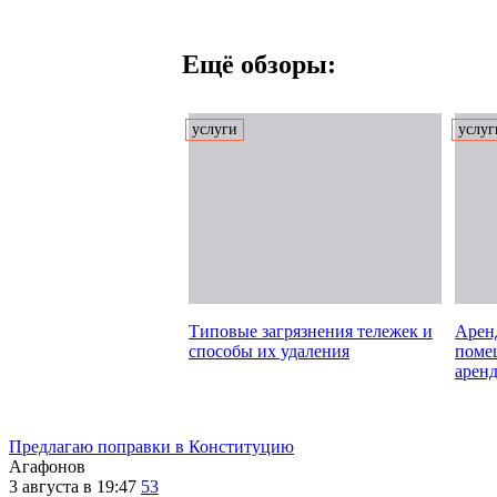
Ещё обзоры:
услуги
услуг
Типовые загрязнения тележек и
Аренд
способы их удаления
поме
арен
Предлагаю поправки в Конституцию
Агафонов
3 августа в 19:47
53