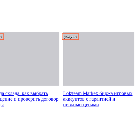
и
услуги
а склада: как выбрать
Lolzteam Market: биржа игровых
щение и проверить договор
аккаунтов с гарантией и
ды
низкими ценами