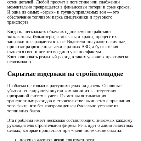
сотен деталей. Любой просчет в логистике или снабжении
моментально превращается в финансовые потери и срыв сроков.
И одна из самых «серых» и трудноуправляемых зон — это
обеспечение топливом парка спецтехники и грузового
транспорта.
Когда на нескольких объектах одновременно работают
экскаваторы, бульдозеры, самосвалы и краны, процесс их
заправки превращается в хаос. Водители получают наличные,
привозят разрозненные чеки с разных АЗС, а бухгалтерия
пытается свести все это воедино уже постфактум.
Контролировать реальный расход в таких условиях практически
невозможно.
Скрытые издержки на стройплощадке
Проблема не только в растущих ценах на дизель. Основные
убытки генерируются внутри компании из-за отсутствия
прозрачной системы учета. Грамотная оптимизация
транспортных расходов в строительстве начинается с признания
того факта, что без контроля деньги буквально утекают из
топливных баков.
Эта проблема имеет несколько составляющих, знакомых каждому
руководителю строительной фирмы. Речь идет о давно известных
схемах, которые процветают при «наличной» схеме оплаты:
покупка «левых» чеков для отчетности;