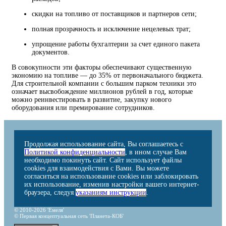
скидки на топливо от поставщиков и партнеров сети;
полная прозрачность и исключение нецелевых трат;
упрощение работы бухгалтерии за счет единого пакета
документов.
В совокупности эти факторы обеспечивают существенную
экономию на топливе — до 35% от первоначального бюджета.
Для строительной компании с большим парком техники это
означает высвобождение миллионов рублей в год, которые
можно реинвестировать в развитие, закупку нового
оборудования или премирование сотрудников.
Продолжая использование сайта, Вы соглашаетесь с
Политикой конфиденциальности
, в ином случае Вам
необходимо покинуть сайт. Сайт использует файлы
cookies для взаимодействия с Вами. Вы можете
согласиться на использование cookies или заблокировать
их использование, изменив настройки вашего интернет-
браузера, следуя
указаниям инструкции
.
© 2010-2026 'Емеля'
© Первая концептуальная сеть 'Планета-КОБ'