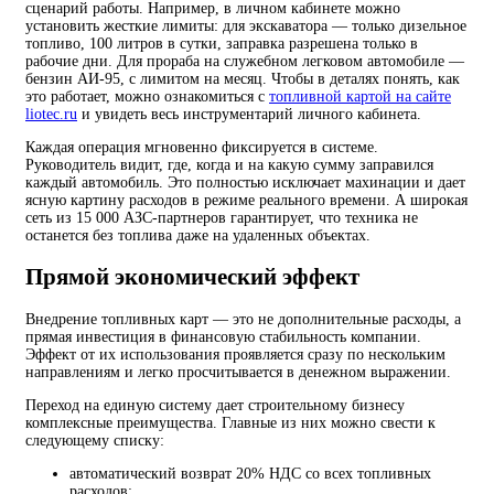
сценарий работы. Например, в личном кабинете можно
установить жесткие лимиты: для экскаватора — только дизельное
топливо, 100 литров в сутки, заправка разрешена только в
рабочие дни. Для прораба на служебном легковом автомобиле —
бензин АИ-95, с лимитом на месяц. Чтобы в деталях понять, как
это работает, можно ознакомиться с
топливной картой на сайте
liotec.ru
и увидеть весь инструментарий личного кабинета.
Каждая операция мгновенно фиксируется в системе.
Руководитель видит, где, когда и на какую сумму заправился
каждый автомобиль. Это полностью исключает махинации и дает
ясную картину расходов в режиме реального времени. А широкая
сеть из 15 000 АЗС-партнеров гарантирует, что техника не
останется без топлива даже на удаленных объектах.
Прямой экономический эффект
Внедрение топливных карт — это не дополнительные расходы, а
прямая инвестиция в финансовую стабильность компании.
Эффект от их использования проявляется сразу по нескольким
направлениям и легко просчитывается в денежном выражении.
Переход на единую систему дает строительному бизнесу
комплексные преимущества. Главные из них можно свести к
следующему списку:
автоматический возврат 20% НДС со всех топливных
расходов;