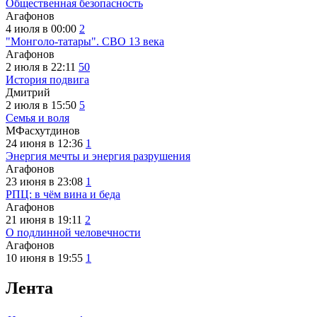
Общественная безопасность
Агафонов
4 июля в 00:00
2
"Монголо-татары". СВО 13 века
Агафонов
2 июля в 22:11
50
История подвига
Дмитрий
2 июля в 15:50
5
Семья и воля
МФасхутдинов
24 июня в 12:36
1
Энергия мечты и энергия разрушения
Агафонов
23 июня в 23:08
1
РПЦ: в чём вина и беда
Агафонов
21 июня в 19:11
2
О подлинной человечности
Агафонов
10 июня в 19:55
1
Лента