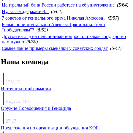
Центральный банк России работает на её уничтожение
(
5
/64)
Ну, за самодержание!...
(
5
/64)
7 советов от гениального врача Николая Амосова .
(
5
/57)
Белые ночи почтальона Алексея Тряпицына: отчёт
"победителям"?
(
5
/52)
Другой взгляд на пенсионный вопрос или какое государство
нам нужно
(
5
/50)
Самые яркие примеры смекалки у советских солдат
(
5
/47)
Наша команда
Агафонов
1351.71
Источники информации
Каиргали
Якутск
|
169
Оружие Порабощения и Геноцида
Михаил Михайлович
27.17
Предложения по организации обсуждения КОБ