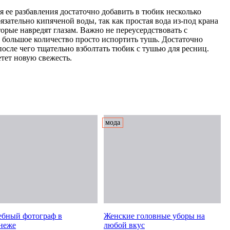
ля ее разбавления достаточно добавить в тюбик несколько
язательно кипяченой воды, так как простая вода из-под крана
орые навредят глазам. Важно не переусердствовать с
к большое количество просто испортить тушь. Достаточно
 после чего тщательно взболтать тюбик с тушью для ресниц.
етет новую свежесть.
мода
ебный фотограф в
Женские головные уборы на
неже
любой вкус