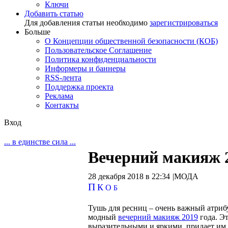
Ключи
Добавить статью
Для добавления статьи необходимо
зарегистрироваться
Больше
О Концепции общественной безопасности (КОБ)
Пользовательское Соглашение
Политика конфиденциальности
Информеры и баннеры
RSS-лента
Поддержка проекта
Реклама
Контакты
Вход
... в единстве сила ...
Вечерний макияж 2
28 декабря 2018 в 22:34
|
МОДА
П
К
О
Б
Тушь для ресниц – очень важный атрибу
модный
вечерний макияж 2019
года. Эт
выразительными и яркими, придает им 