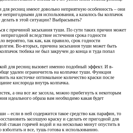
и для ресниц имеют довольно неприятную особенность – они
е непригодными для использования, а казалось бы колпачок
 делать в этой ситуации? Выбрасывать?
ься с причиной засыхания туши. По сути таких причин может
т непригодной вследствие истечения срока годности
ло вероятно, так как, как правило, срок годности
долгим. Во-вторых, причина засыхания туши может быть
 колпачок тюбика не был закручен до конца и туда попал
ской для ресниц вызовет именно подобный эффект. И в-
обще удален ограничитель на колпачке туши. Функция
авить на кисточке оптимальное количество краски после
дание кислорода внутрь колпачка.
истек, а она все же засохла, можно прибегнуть к некоторым
ния идеального образа вам необходимо какая будет
ши – если в ней содержится такое средство как парафин, то
осстановить засохшую краску и сделать ее пригодной для
ой стакан горячей водой и на несколько минут опустить в
 взболтать и все, тушь готова к использованию.