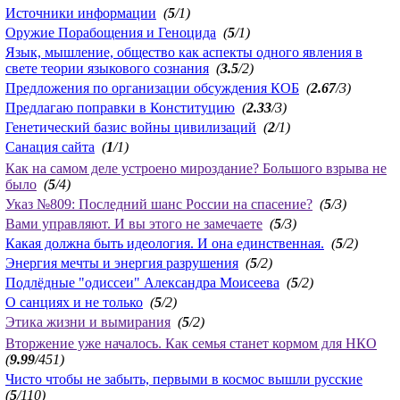
Источники информации
(
5
/1)
Оружие Порабощения и Геноцида
(
5
/1)
Язык, мышление, общество как аспекты одного явления в
свете теории языкового сознания
(
3.5
/2)
Предложения по организации обсуждения КОБ
(
2.67
/3)
Предлагаю поправки в Конституцию
(
2.33
/3)
Генетический базис войны цивилизаций
(
2
/1)
Санация сайта
(
1
/1)
Как на самом деле устроено мироздание? Большого взрыва не
было
(
5
/4)
Указ №809: Последний шанс России на спасение?
(
5
/3)
Вами управляют. И вы этого не замечаете
(
5
/3)
Какая должна быть идеология. И она единственная.
(
5
/2)
Энергия мечты и энергия разрушения
(
5
/2)
Подлёдные "одиссеи" Александра Моисеева
(
5
/2)
О санциях и не только
(
5
/2)
Этика жизни и вымирания
(
5
/2)
Вторжение уже началось. Как семья станет кормом для НКО
(
9.99
/451)
Чисто чтобы не забыть, первыми в космос вышли русские
(
5
/110)