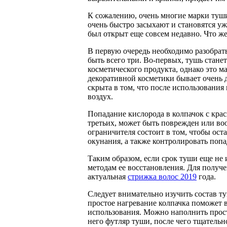
К сожалению, очень многие марки туш
очень быстро засыхают и становятся уж
был открыт еще совсем недавно. Что же
В первую очередь необходимо разобрат
быть всего три. Во-первых, тушь стане
косметического продукта, однако это ма
декоративной косметики бывает очень 
скрыта в том, что после использования
воздух.
Попадание кислорода в колпачок с кра
третьих, может быть поврежден или во
ограничителя состоит в том, чтобы ост
окунания, а также контролировать попа
Таким образом, если срок туши еще не 
методам ее восстановления. Для получе
актуальная
стрижка волос 2019
года.
Следует внимательно изучить состав ту
простое нагревание колпачка поможет в
использования. Можно наполнить прост
него футляр туши, после чего тщательно