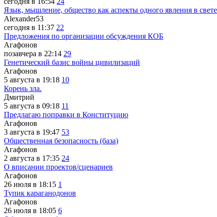
сегодня в 16:54
24
Язык, мышление, общество как аспекты одного явления в свете
Alexander53
сегодня в 11:37
22
Предложения по организации обсуждения КОБ
Агафонов
позавчера в 22:14
29
Генетический базис войны цивилизаций
Агафонов
5 августа в 19:18
10
Корень зла.
Дмитрий
5 августа в 09:18
11
Предлагаю поправки в Конституцию
Агафонов
3 августа в 19:47
53
Общественная безопасность (база)
Агафонов
2 августа в 17:35
24
О вписании проектов/сценариев
Агафонов
26 июля в 18:15
1
Тупик караганодонов
Агафонов
26 июля в 18:05
6