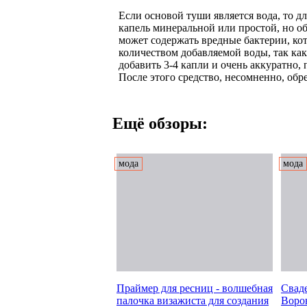
Если основой туши является вода, то д
капель минеральной или простой, но об
может содержать вредные бактерии, кот
количеством добавляемой воды, так ка
добавить 3-4 капли и очень аккуратно,
После этого средство, несомненно, обр
Ещё обзоры:
мода
мода
Праймер для ресниц - волшебная
Свад
палочка визажиста для создания
Воро