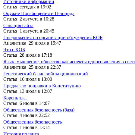
Источники информации
Статья
|
сегодня в 19:02
Оружие Порабощения и Геноцида
Статья
|
2 августа в 10:28
Санация сайта
Статья
|
1 августа в 20:45
Предложения по организации обсуждения КОБ
Аналитика
|
29 июля в 15:47
Что с КОБ
Статья
|
28 июля в 17:18
Язык, мышление, общество как аспекты одного явления в свет
Аналитика
|
25 июля в 22:37
Генетический базис войны цивилизаций
Статья
|
16 июля в 13:00
Предлагаю поправки в Конституцию
Статья
|
13 июля в 12:07
Корень зла.
Статья
|
6 июля в 14:07
Общественная безопасность (база)
Статья
|
4 июля в 22:52
Общественная безопасность
Статья
|
1 июля в 13:14
История подвига