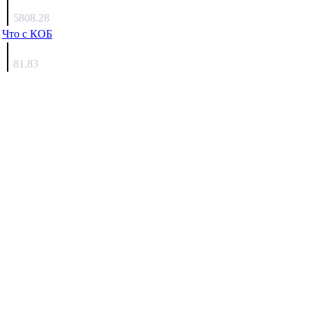
Люкин
5808.28
Что с КОБ
surov
81.83