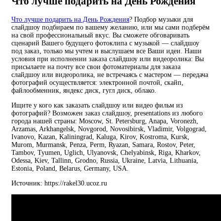
Что лучше подарить на День Рождения
Что лучше подарить на День Рождения
? Подбор музыки для
слайдшоу подбираем по вашему желанию, или мы сами подберём
на свой профессиональный вкус. Вы сможете обговаривать
сценарий Вашего будущего фотоклипа с музыкой — слайдшоу
под заказ, только мы учтем и выслушаем все Ваши идеи. Наши
условия при исполнении заказа слайдшоу или видеоролика: Вы
присылаете на почту все свои фотоматериалы для заказа
слайдшоу или видеоролика, не встречаясь с мастером — передача
фотографий осуществляется: электронной почтой, скайп,
файлообменник, яндекс диск, гугл диск, облако.
Ищите у кого как заказать слайдшоу или видео фильм из
фотографий? Возможен заказ слайдшоу, presentations из любого
города нашей страны: Moscow, St. Petersburg, Anapa, Voronezh,
Arzamas, Arkhangelsk, Novgorod, Novosibirsk, Vladimir, Volgograd,
Ivanovo, Kazan, Kaliningrad, Kaluga, Kirov, Kostroma, Kursk,
Murom, Murmansk, Penza, Perm, Ryazan, Samara, Rostov, Peter,
Tambov, Tyumen, Uglich, Ulyanovsk, Chelyabinsk, Riga, Kharkov,
Odessa, Kiev, Tallinn, Grodno, Russia, Ukraine, Latvia, Lithuania,
Estonia, Poland, Belarus, Germany, USA.
Источник: https://rakel30.ucoz.ru