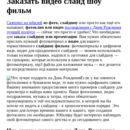
Заказать видео слайд шоу
фильм
Сюрприз на юбилей
из фото, слайдшоу
или просто как ещё его
называют,
фотоклип или видео
поздравления с Днем Рождения
лучшей подруге
— сейчас это просто и удобно! Что необходимо
для
заказа слайдшоу или презентации
: Вам нужно обязательно
прислать нужный фотоматериал и
видео
для вашего
торжественного
слайдшоу фильма
: фотоматериалы в цифровом
виде, видео для праздничного слайдшоу — можем использовать
только нужные отрывки, надписи и заготовки для слайдшоу —
по сценарию, которые используем в качестве титров к
фотоматериалу, mp3 файлы для наложения звука — все делается
не посредственно под вашим контролем.
Если у вас имеются
фотоснимки в бумажном виде, то вам нужно оцифровать самим.
Вашему вниманию предоставляем много примеров слайдшоу для
просмотра и выбора вами проекта. Ваши фотоснимки, видео
поздравления, музыка и титры, нужно обязательно
пронумеровать в той последовательности, в которой вы бы
хотели их видеть в слайдшоу - в хронологическом порядке. Это
нужно для потери времени вашего и нашего, при создании
фотоклипа это необходимо. Юбиляру будет интересно наблюдать
свой фотоматериал самого детства и до сегодняшнего дня.