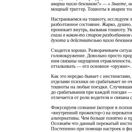
аварии пахло бензином?» — » Знаете, н
мощный триггер. Тошноты в аварии тож
Настраиваемся на тошноту, исследуем 
разболтанное состояние. Жарко, душно.
проникает внутрь, вызывая тошноту. Ук
ехали в каком-то старом раздолбанном
духота и действительно пахло бензином
Сходится хорошо. Разворачиваем ситуац
головокружение. Довольно просто про
ним связаны ощущения отравленности, 
отталкивать — его основное «оружие».
Как это нередко бывает с инстинктами,
отделами психики он срабатывает не оч
тошноты на любые поездки. Случившаяс
до срабатывания при каждой поездке —
отличается от роли водителя и связана 
Фокусируем сознание (которое в психик
«внутренний прожектор») на пережатом
альтернативы. Чем больше понятно и п
Осознаём что данный пережатый инстинк
Постепенно при помощи настроек и фо