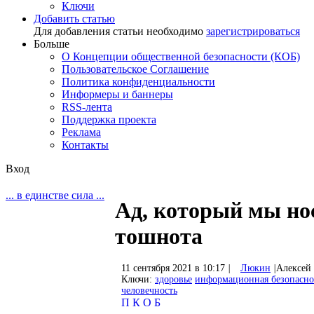
Ключи
Добавить статью
Для добавления статьи необходимо
зарегистрироваться
Больше
О Концепции общественной безопасности (КОБ)
Пользовательское Соглашение
Политика конфиденциальности
Информеры и баннеры
RSS-лента
Поддержка проекта
Реклама
Контакты
Вход
... в единстве сила ...
Ад, который мы нос
тошнота
11 сентября 2021 в 10:17
|
Люкин
|
Алексей
Ключи:
здоровье
информационная безопасно
человечность
П
К
О
Б