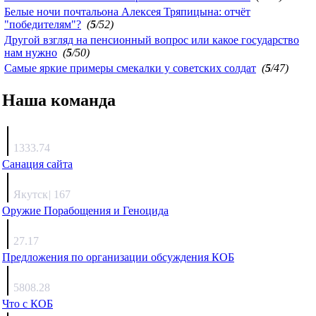
Белые ночи почтальона Алексея Тряпицына: отчёт
"победителям"?
(
5
/52)
Другой взгляд на пенсионный вопрос или какое государство
нам нужно
(
5
/50)
Самые яркие примеры смекалки у советских солдат
(
5
/47)
Наша команда
Агафонов
1333.74
Санация сайта
Каиргали
Якутск
|
167
Оружие Порабощения и Геноцида
Михаил Михайлович
27.17
Предложения по организации обсуждения КОБ
Люкин
5808.28
Что с КОБ