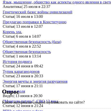
Язык, мышление, общество как аспекты одного явления в свет
Аналитика
|
25 июля в 22:37
Генетический базис войны цивилизаций
Статья
|
16 июля в 13:00
Предлагаю поправки в Конституцию
Статья
|
13 июля в 12:07
Корень зла.
Статья
|
6 июля в 14:07
Общественная безопасность (база)
Статья
|
4 июля в 22:52
Общественная безопасность
Статья
|
1 июля в 13:14
История подвига
Статья
|
24 июня в 09:42
Тупик караганодонов
Статья
|
23 июня в 20:33
Энергия мечты и энергия разрушения
Статья
|
17 июня в 21:11
Опрос
Семья и воля
Видео
|
13 июня в 20:30
"Монголо-татары". СВО 13 века
Какие материалы следует публиковать на сайте?
Статья
|
12 июня в 21:24