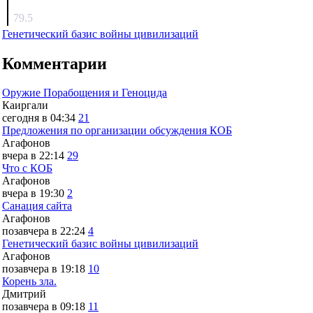
surov
79.5
Генетический базис войны цивилизаций
Комментарии
Оружие Порабощения и Геноцида
Каиргали
сегодня в 04:34
21
Предложения по организации обсуждения КОБ
Агафонов
вчера в 22:14
29
Что с КОБ
Агафонов
вчера в 19:30
2
Санация сайта
Агафонов
позавчера в 22:24
4
Генетический базис войны цивилизаций
Агафонов
позавчера в 19:18
10
Корень зла.
Дмитрий
позавчера в 09:18
11