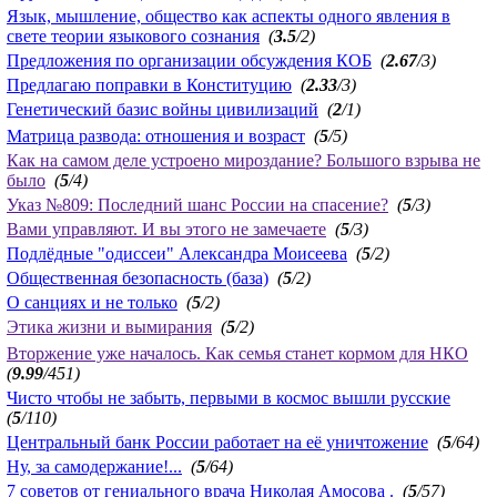
Язык, мышление, общество как аспекты одного явления в
свете теории языкового сознания
(
3.5
/2)
Предложения по организации обсуждения КОБ
(
2.67
/3)
Предлагаю поправки в Конституцию
(
2.33
/3)
Генетический базис войны цивилизаций
(
2
/1)
Матрица развода: отношения и возраст
(
5
/5)
Как на самом деле устроено мироздание? Большого взрыва не
было
(
5
/4)
Указ №809: Последний шанс России на спасение?
(
5
/3)
Вами управляют. И вы этого не замечаете
(
5
/3)
Подлёдные "одиссеи" Александра Моисеева
(
5
/2)
Общественная безопасность (база)
(
5
/2)
О санциях и не только
(
5
/2)
Этика жизни и вымирания
(
5
/2)
Вторжение уже началось. Как семья станет кормом для НКО
(
9.99
/451)
Чисто чтобы не забыть, первыми в космос вышли русские
(
5
/110)
Центральный банк России работает на её уничтожение
(
5
/64)
Ну, за самодержание!...
(
5
/64)
7 советов от гениального врача Николая Амосова .
(
5
/57)