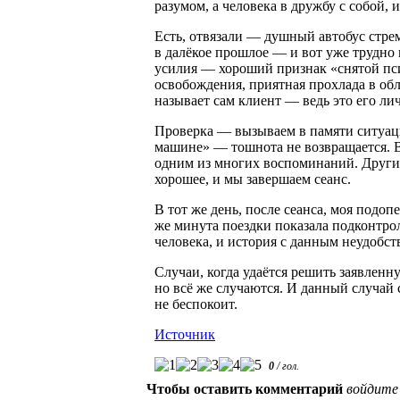
разумом, а человека в дружбу с собой,
Есть, отвязали — душный автобус стре
в далёкое прошлое — и вот уже трудно
усилия — хороший признак «снятой пс
освобождения, приятная прохлада в обл
называет сам клиент — ведь это его л
Проверка — вызываем в памяти ситуаци
машине» — тошнота не возвращается. В
одним из многих воспоминаний. Други
хорошее, и мы завершаем сеанс.
В тот же день, после сеанса, моя подоп
же минута поездки показала подконтро
человека, и история с данным неудобст
Случаи, когда удаётся решить заявленн
но всё же случаются. И данный случай 
не беспокоит.
Источник
0
/
гол.
Чтобы оставить комментарий
войдите