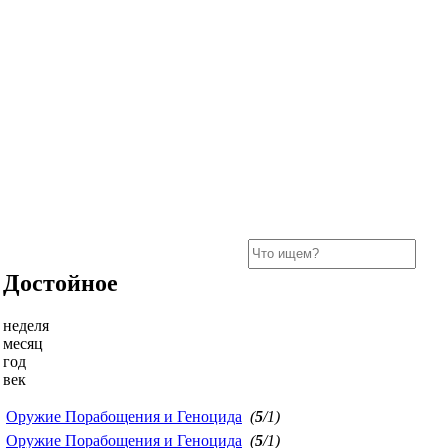
Достойное
неделя
месяц
год
век
Оружие Порабощения и Геноцида
(
5
/1)
Оружие Порабощения и Геноцида
(
5
/1)