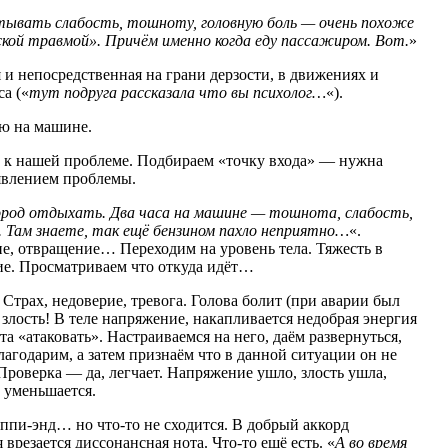
ытывать слабость, тошноту, головную боль — очень похоже
ской травмой». Причём именно когда еду пассажиром. Вот.
»
и непосредственная на грани дерзости, в движениях и
са («
тут подруга рассказала что вы психолог…
«).
ию на машине.
м к нашей проблеме. Подбираем «точку входа» — нужна
явлением проблемы.
 город отдыхать. Два часа на машине — тошнота, слабость,
у. Там знаете, так ещё бензином пахло неприятно…
«.
е, отвращение… Переходим на уровень тела. Тяжесть в
ие. Просматриваем что откуда идёт…
Страх, недоверие, тревога. Голова болит (при аварии был
 злость! В теле напряжение, накапливается недобрая энергия
а «атаковать». Настраиваемся на него, даём развернуться,
агодарим, а затем признаём что в данной ситуации он не
Проверка — да, легчает. Напряжение ушло, злость ушла,
х уменьшается.
пи-энд… но что-то не сходится. В добрый аккорд
врезается диссонансная нота. Что-то ещё есть. «
А во время