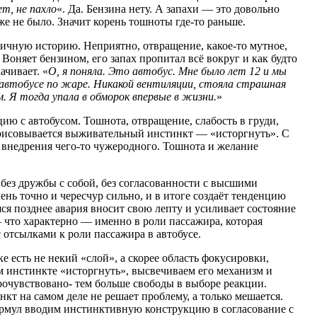
ет, не пахло
«. Да. Бензина нету. А запахи — это довольно
е не было. Значит корень тошноты где-то раньше.
личную историю. Неприятно, отвращение, какое-то мутное,
 Воняет бензином, его запах пропитал всё вокруг и как будто
ачивает. «
О, я поняла. Это автобус. Мне было лет 12 и мы
 автобусе по жаре. Никакой вентиляции, стояла страшная
. Я тогда упала в обморок впервые в жизни.
»
ию с автобусом. Тошнота, отвращение, слабость в груди,
рисовывается выживательный инстинкт — «исторгнуть». С
внедрения чего-то чужеродного. Тошнота и желание
 без дружбы с собой, без согласованности с высшими
ень точно и чересчур сильно, и в итоге создаёт тенденцию
я позднее авария вносит свою лепту и усиливает состояние
 что характерно — именно в роли пассажира, которая
с отсылками к роли пассажира в автобусе.
е есть не некий «слой», а скорее область фокусировки,
 инстинкте «исторгнуть», высвечиваем его механизм и
рочувствовано- тем больше свободы в выборе реакции.
т на самом деле не решает проблему, а только мешается.
рмул вводим инстинктивную конструкцию в согласование с