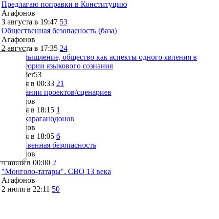
Предлагаю поправки в Конституцию
Агафонов
3 августа в 19:47
53
Общественная безопасность (база)
Агафонов
2 августа в 17:35
24
Язык, мышление, общество как аспекты одного явления в
свете теории языкового сознания
Alexander53
28 июля в 00:33
21
О вписании проектов/сценариев
Агафонов
26 июля в 18:15
1
Тупик караганодонов
Агафонов
26 июля в 18:05
6
Общественная безопасность
Агафонов
4 июля в 00:00
2
"Монголо-татары". СВО 13 века
Агафонов
2 июля в 22:11
50