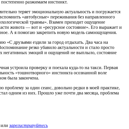
 и постепенно разжимаем инстинкт.
мительно теряет эмоциональную актуальность и погружается
 вспомнить «автобусные» переживания без направленного
ихологической травмы». Взамен приходит ощущение
асти живота — вот и «ресурсное состояние». Его выражает и
ичное. А я помогаю закрепить новую модель самоощущения.
ю «С друзьями ездили за город отдыхать. Два часа на
оспоминание резко убавило актуальности и стало просто
х негативных эмоций и ощущений не выплыло, состояние
ечная устроила проверку и поехала куда-то на такси. Первая
льность «тошнотворного» инстинкта осознанной воле
вом была закончена.
ую проблему за один сеанс, довольно редки в моей практике,
стал одним из них. Прошло уже почти два месяца, проблема
или
зарегистрируйтесь