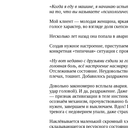
«
Когда я еду в машине, я начинаю исп
на то, что вы называете «психологиче
Мой клиент — молодая женщина, яркая 
голосе характер, во взгляде доля скепси
Несколько лет назад она попала в авар
Создав нужное настроение, приступае
конкретная «типичная» ситуация с про
«
Ну вот недавно с друзьями ездили за
головная боль, всё настроение насмарк
Отслеживаем состояние. Неудовольстви
плечах, тошнит. Добавилось раздражен
Довольно закономерно всплыла авария. 
удар головой). И да, раздражение. Даже
— признак активизации в теле инстинкт
осознаём механизм, прочувствованно бл
нужен, завершаем и выключаем. Вдох! 
тревога с недоверием упали, даже стра
Наклёвывается маленький скромный хэп
складывающегося ресурсного состояния 