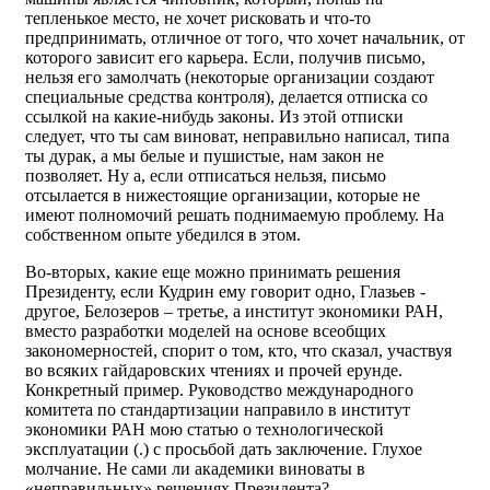
тепленькое место, не хочет рисковать и что-то
предпринимать, отличное от того, что хочет начальник, от
которого зависит его карьера. Если, получив письмо,
нельзя его замолчать (некоторые организации создают
специальные средства контроля), делается отписка со
ссылкой на какие-нибудь законы. Из этой отписки
следует, что ты сам виноват, неправильно написал, типа
ты дурак, а мы белые и пушистые, нам закон не
позволяет. Ну а, если отписаться нельзя, письмо
отсылается в нижестоящие организации, которые не
имеют полномочий решать поднимаемую проблему. На
собственном опыте убедился в этом.
Во-вторых, какие еще можно принимать решения
Президенту, если Кудрин ему говорит одно, Глазьев -
другое, Белозеров – третье, а институт экономики РАН,
вместо разработки моделей на основе всеобщих
закономерностей, спорит о том, кто, что сказал, участвуя
во всяких гайдаровских чтениях и прочей ерунде.
Конкретный пример. Руководство международного
комитета по стандартизации направило в институт
экономики РАН мою статью о технологической
эксплуатации (.) с просьбой дать заключение. Глухое
молчание. Не сами ли академики виноваты в
«неправильных» решениях Президента?