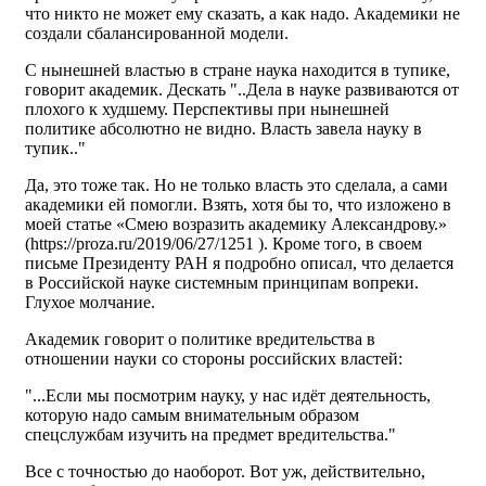
что никто не может ему сказать, а как надо. Академики не
создали сбалансированной модели.
С нынешней властью в стране наука находится в тупике,
говорит академик. Дескать "..Дела в науке развиваются от
плохого к худшему. Перспективы при нынешней
политике абсолютно не видно. Власть завела науку в
тупик.."
Да, это тоже так. Но не только власть это сделала, а сами
академики ей помогли. Взять, хотя бы то, что изложено в
моей статье «Смею возразить академику Александрову.»
(https://proza.ru/2019/06/27/1251 ). Кроме того, в своем
письме Президенту РАН я подробно описал, что делается
в Российской науке системным принципам вопреки.
Глухое молчание.
Академик говорит о политике вредительства в
отношении науки со стороны российских властей:
"...Если мы посмотрим науку, у нас идёт деятельность,
которую надо самым внимательным образом
спецслужбам изучить на предмет вредительства."
Все с точностью до наоборот. Вот уж, действительно,