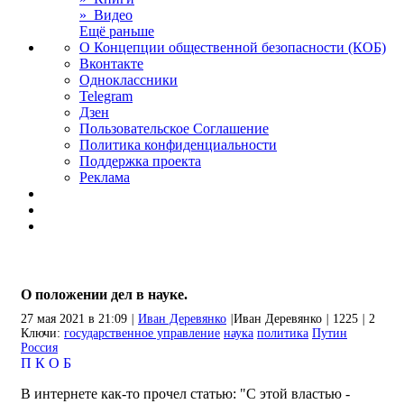
» Видео
Ещё раньше
О Концепции общественной безопасности (КОБ)
Вконтакте
Одноклассники
Telegram
Дзен
Пользовательское Соглашение
Политика конфиденциальности
Поддержка проекта
Реклама
О положении дел в науке.
27 мая 2021 в 21:09
|
Иван Деревянко
|
Иван Деревянко
|
1225
|
2
Ключи:
государственное управление
наука
политика
Путин
Россия
П
К
О
Б
В интернете как-то прочел статью: "С этой властью -