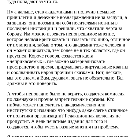
туда попадают за что-то.
Ну а дальше, став академиками и получив немалые
привилегии и денежные вознаграждения не за заслуги, а
за звания, они возомнили себя носителями истины в
последней инстанции и решили, что схватили черта за
бороду. Им можно изрекать непогрешимое мнение,
которое нельзя критиковать и излагать что-либо, отличное
от их мнения, забыв о том, что академик тоже человек и
он может ошибаться, тем более не в тех областях, где он
преуспел. Короче говоря, создается каста
«неприкасаемых», где можно материализовать
пространство и время, придумывать виртуальные кванты
и оболванивать народ прочими сказками. Вот, дескать,
мы это знаем, а Вам, дуракам, знать не обязательно. Вы
должны в это поверить.
А чтобы неповадно было не верить, создается комиссия
по лженауке и прочие запретительные органы. Кто-
нибудь может напечатать в академических или
институтских изданиях что-нибудь даже слегка отличное
от политики организации? Редакционная коллегия не
пропустит. А ведь печатные издания для того и
создаются, чтобы учесть разные мнения на проблему.