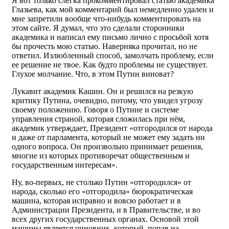
Я вот только слегка прокомментировал статью академика
Глазьева, как мой комментарий был немедленно удален и
мне запретили вообще что-нибудь комментировать на
этом сайте. Я думал, что это сделали сторонники
академика и написал ему письмо лично с просьбой хотя
бы прочесть мою статью. Наверняка прочитал, но не
ответил. Излюбленный способ, замолчать проблему, если
ее решение не твое. Как будто проблемы не существует.
Глухое молчание. Что, в этом Путин виноват?
Лукавит академик Кашин. Он и решился на резкую
критику Путина, очевидно, потому, что увидел угрозу
своему положению. Говоря о Путине и системе
управления страной, которая сложилась при нём,
академик утверждает, Президент «отгородился от народа
и даже от парламента, который не может ему задать ни
одного вопроса. Он произвольно принимает решения,
многие из которых противоречат общественным и
государственным интересам».
Ну, во-первых, не столько Путин «отгородился» от
народа, сколько его «отгородила» бюрократическая
машина, которая исправно и вовсю работает и в
Администрации Президента, и в Правительстве, и во
всех других государственных органах. Основой этой
машины является чиновник, который, попав на