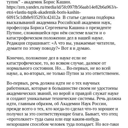
тупик" - академик Борис Кашин.
https://zen.yandex.ru/media/id/5fc097fb56aab14e82b6a963/s-
etoi-vlastiu-tupik-akademik-boris-kashin-
60915c1db8e935293c42412a В статье сделана подборка
высказываний академика Российской академии наук,
профессора Бориса Сергеевича Кашина о президенте
Путине, сложившейся при нём системе власти и о
катастрофическом положении дел в нашей науке.
Редакция спрашивает: «А что вы, уважаемые читатели,
думаете по этому поводу?» Вот я и думаю.
Конечно, положение дел в науке если не
катастрофическое, то, во всяком случае, далекое от
нормального состояния. Но… Во-первых, не во всей
науке, а, во-вторых, не только Путин за это ответственен.
Во-первых, речь должна идти не о тех научных
работниках, которые в большинстве своем не удостоены
академических званий, но верой и правдой служат науке
и создают уникальные технические системы. Речь должна
идти, главным образом, об Академии Наук России,
прежде всего о тех, кто когда-то сделал что-то хорошее и
получил за это соответствующие блага. Бывает, что отец
«протолкнет» туда сына или еще каким-нибудь
нехорошим способом человек туда попадает. Но все-таки