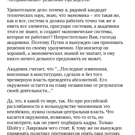
Удивительное дело: почему я, рядовой кандидат
технических наук, знаю, что экономика – это такая же,
как и все, система и должна работать точно так же и
иметь все элементы, присущие системам, а академики
этого не знают, и создают экономические системы,
которые не работают? Непростительно Вам, господа
академики. Поэтому Путин и вынужден сам принимать
решения по своему уразумению. Организатор он
хороший, а экономических знаний не хватает, и ему
никто ничего дельного предложить не может.
Академик считает, что "...Последние изменения,
внесенные в конституцию, сделали и без того
чрезмерную власть президента абсолютной. Его
окружение остается на плаву независимо от результатов
своей деятельности..."
Да, это, в какой-то мере, так. Но при российской
расхлябанности и вольнодумстве чиновников это
неизбежно, нужна сильная центральная власть. Что
касается окружения, возможно, что-то есть, но
посмотрите, как он умеет подбирать кадры. Только
Шойгу с Лавровым чего стоят. К тому же он вынужден
применять политику противовесов опять-таки потому,