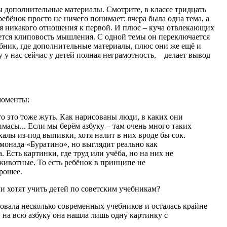
ы дополнительные материалы. Смотрите, в классе тридцать
ребёнок просто не ничего понимает: вчера была одна тема, а
я никакого отношения к первой. И плюс – куча отвлекающих
уется клиповость мышления. С одной темы он переключается
ебник, где дополнительные материалы, плюс они же ещё и
у нас сейчас у детей полная неграмотность, – делает вывод
моменты:
то это тоже жуть. Как нарисованы люди, в каких они
римасы... Если мы берём азбуку – там очень много таких
алы из-под выпивки, хотя налит в них вроде бы сок.
имонада «Буратино», но выглядит реально как
. Есть картинки, где труд или учёба, но на них не
ивотные. То есть ребёнок в принципе не
рошее.
ровала несколько современных учебников и осталась крайне
, на всю азбуку она нашла лишь одну картинку с