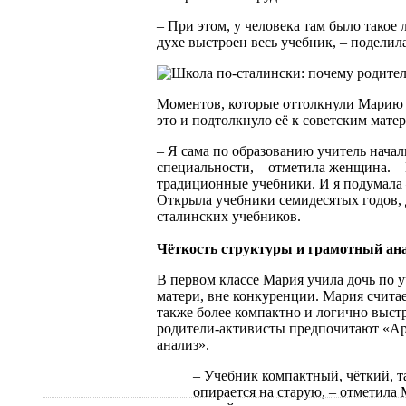
– При этом, у человека там было такое 
духе выстроен весь учебник, – поделил
Моментов, которые оттолкнули Марию Р
это и подтолкнуло её к советским мате
– Я сама по образованию учитель началь
специальности, – отметила женщина. – 
традиционные учебники. И я подумала –
Открыла учебники семидесятых годов, д
сталинских учебников.
Чёткость структуры и грамотный ан
В первом классе Мария учила дочь по 
матери, вне конкуренции. Мария считает
также более компактно и логично выстр
родители-активисты предпочитают «Ар
анализ».
– Учебник компактный, чёткий, та
опирается на старую, – отметила