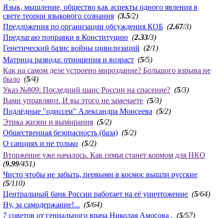
Язык, мышление, общество как аспекты одного явления в
свете теории языкового сознания
(
3.5
/2)
Предложения по организации обсуждения КОБ
(
2.67
/3)
Предлагаю поправки в Конституцию
(
2.33
/3)
Генетический базис войны цивилизаций
(
2
/1)
Матрица развода: отношения и возраст
(
5
/5)
Как на самом деле устроено мироздание? Большого взрыва не
было
(
5
/4)
Указ №809: Последний шанс России на спасение?
(
5
/3)
Вами управляют. И вы этого не замечаете
(
5
/3)
Подлёдные "одиссеи" Александра Моисеева
(
5
/2)
Этика жизни и вымирания
(
5
/2)
Общественная безопасность (база)
(
5
/2)
О санциях и не только
(
5
/2)
Вторжение уже началось. Как семья станет кормом для НКО
(
9.99
/451)
Чисто чтобы не забыть, первыми в космос вышли русские
(
5
/110)
Центральный банк России работает на её уничтожение
(
5
/64)
Ну, за самодержание!...
(
5
/64)
7 советов от гениального врача Николая Амосова .
(
5
/57)