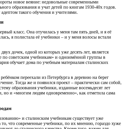
бороты новое веяние: недовольные современными
ного образования и учат детей по книгам 1930-40х годов.
с адептом такого обучения и учителями.
ли
ервый класс. Она отучилась у меня там пять дней, и я её
илась, я полистала её учебники – и у меня волосы встали
двух дочек, одной из которых уже десять лет, является
е по советским учебникам» и одноимённой группы в
ария обучает дома по учебным материалам сталинских
 ребёнком переехали из Петербурга в деревню на берег
учение. Тогда же и появился проект – практически сам собой,
стему образования учебники, изданные восемьдесят лет
и, но и «многим людям одновременно», как отметила сама
родам
разованию» и сталинским учебникам существует уже
 то, что современные учебники, по их мнению, гораздо хуже
гивают до сталинского качества. Кроме того, важен для