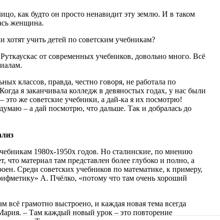
лицо, как будто он просто ненавидит эту землю. И в таком
ась женщина.
уткаускас от современных учебников, довольно много. Всё
риалам.
ных классов, правда, честно говоря, не работала по
Когда я заканчивала колледж в девяностых годах, у нас были
 это же советские учебники, а дай-ка я их посмотрю!
умаю – а дай посмотрю, что дальше. Так и добралась до
ализ
учебникам 1980х-1950х годов. Но сталинские, по мнению
, что материал там представлен более глубоко и полно, а
оен. Среди советских учебников по математике, к примеру,
ифметику» А. Пчёлко, «потому что там очень хороший
м всё грамотно выстроено, и каждая новая тема всегда
 Мария. – Там каждый новый урок – это повторение