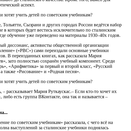
этический аспект.
е, Тольятти, Сызрани и других городах России ведётся набор
ие в которых будет вестись исключительно по сталинским
где обучение уже переведено на материалы 1930–40х годов.
ный диссонанс, активисты общественной организации
вление» («РВС») сами переиздали основные учебники
ов. В переизданных книгах, как рассказала Мария
ев», зато полностью сохранён учебный компонент. Среди
рь», «Арифметика» за первый и второй класс, «Русский
 а также «Рисование» и «Родная песня».
, – рассказывает Мария Руткаускас.– Если кто-то хочет их
 либо есть группа ВКонтакте, она так и называется –
а...
ние по советским учебникам» рассказала, с чего всё на
волна выступлений за сталинские учебники поднялась