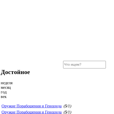
Достойное
неделя
месяц
год
век
Оружие Порабощения и Геноцида
(
5
/1)
Оружие Порабощения и Геноцида
(
5
/1)