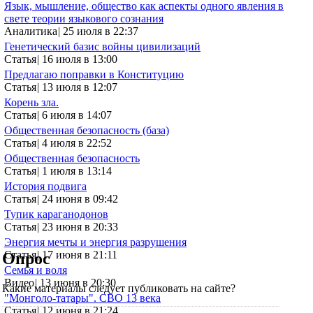
Язык, мышление, общество как аспекты одного явления в
свете теории языкового сознания
Аналитика
|
25 июля в 22:37
Генетический базис войны цивилизаций
Статья
|
16 июля в 13:00
Предлагаю поправки в Конституцию
Статья
|
13 июля в 12:07
Корень зла.
Статья
|
6 июля в 14:07
Общественная безопасность (база)
Статья
|
4 июля в 22:52
Общественная безопасность
Статья
|
1 июля в 13:14
История подвига
Статья
|
24 июня в 09:42
Тупик караганодонов
Статья
|
23 июня в 20:33
Энергия мечты и энергия разрушения
Статья
|
17 июня в 21:11
Опрос
Семья и воля
Видео
|
13 июня в 20:30
Какие материалы следует публиковать на сайте?
"Монголо-татары". СВО 13 века
Статья
|
12 июня в 21:24