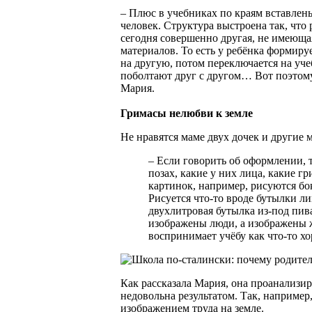
– Плюс в учебниках по краям вставлен
человек. Структура выстроена так, что 
сегодня совершенно другая, не имеюща
материалов. То есть у ребёнка формир
на другую, потом переключается на уч
поболтают друг с другом… Вот поэтому 
Мария.
Гримасы нелюбви к земле
Не нравятся маме двух дочек и другие 
– Если говорить об оформлении, 
позах, какие у них лица, какие г
картинок, например, рисуются бок
Рисуется что-то вроде бутылки л
двухлитровая бутылка из-под пива
изображены люди, а изображены ж
воспринимает учёбу как что-то хо
Как рассказала Мария, она проанализи
недовольна результатом. Так, например
изображением труда на земле.