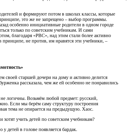
дителей и формируют потом в школах классы, которые
принципе, это же не запрещено – выбор программы.
 назад особенно инициативные родители в одном городе
читься только по советским учебникам. И сами
отом, благодаря «РВС», над этим стали более активно
 в принципе, не против, им нравятся эти учебники, –
амотность»
ем своей старшей дочери на дому и активно делится
бурженка рассказала, чем же ей особенно не понравились
он не логичны. Возьмём любой предмет: русский,
ажно. Если мы берём саму структуру построения
овая тема не опирается на предыдущую. Хаос.
о у детей в голове появляется бардак.