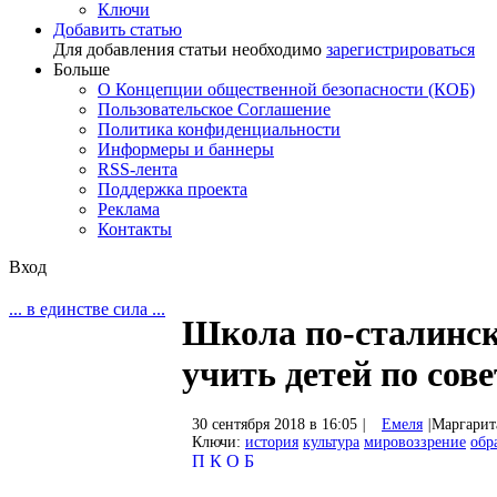
Ключи
Добавить статью
Для добавления статьи необходимо
зарегистрироваться
Больше
О Концепции общественной безопасности (КОБ)
Пользовательское Соглашение
Политика конфиденциальности
Информеры и баннеры
RSS-лента
Поддержка проекта
Реклама
Контакты
Вход
... в единстве сила ...
Школа по-сталинск
учить детей по сов
30 сентября 2018 в 16:05
|
Емеля
|
Маргарит
Ключи:
история
культура
мировоззрение
обр
П
К
О
Б