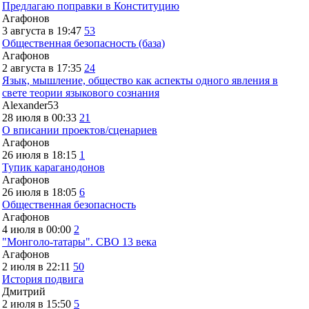
Предлагаю поправки в Конституцию
Агафонов
3 августа в 19:47
53
Общественная безопасность (база)
Агафонов
2 августа в 17:35
24
Язык, мышление, общество как аспекты одного явления в
свете теории языкового сознания
Alexander53
28 июля в 00:33
21
О вписании проектов/сценариев
Агафонов
26 июля в 18:15
1
Тупик караганодонов
Агафонов
26 июля в 18:05
6
Общественная безопасность
Агафонов
4 июля в 00:00
2
"Монголо-татары". СВО 13 века
Агафонов
2 июля в 22:11
50
История подвига
Дмитрий
2 июля в 15:50
5