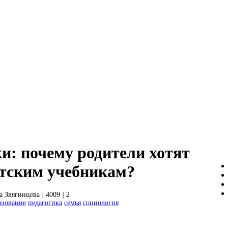
и: почему родители хотят
етским учебникам?
а Звягинцева
|
4009
|
2
азование
педагогика
семья
социология