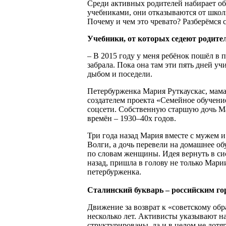
Среди активных родителей набирает о
учебниками, они отказываются от школь
Почему и чем это чревато? Разберёмся 
Учебники, от которых седеют родите
– В 2015 году у меня ребёнок пошёл в п
забрала. Пока она там эти пять дней уч
дыбом и поседели.
Петербурженка Мария Руткаускас, мама 
создателем проекта «Семейное обучени
соцсети. Собственную старшую дочь М
времён – 1930–40х годов.
Три года назад Мария вместе с мужем и
Волги, а дочь перевели на домашнее об
по словам женщины. Идея вернуть в си
назад, пришла в голову не только Мари
петербурженка.
Сталинский букварь – российским го
Движение за возврат к «советскому об
несколько лет. Активисты указывают на
структурированы, да и в целом не дотя