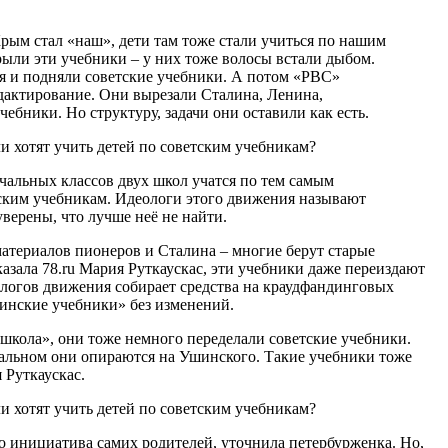
а Крым стал «наш», дети там тоже стали учиться по нашим
рыли эти учебники – у них тоже волосы встали дыбом.
я и подняли советские учебники. А потом «РВС»
едактирование. Они вырезали Сталина, Ленина,
ебники. Но структуру, задачи они оставили как есть.
чальных классов двух школ учатся по тем самым
ким учебникам. Идеологи этого движения называют
верены, что лучше неё не найти.
материалов пионеров и Сталина – многие берут старые
сказала 78.ru Мария Руткаускас, эти учебники даже переиздают
еологов движения собирает средства на краудфандинговых
линские учебники» без изменений.
я школа», они тоже немного переделали советские учебники.
тальном они опираются на Ушинского. Такие учебники тоже
 Руткаускас.
то инициатива самих родителей, уточнила петербурженка. Но,