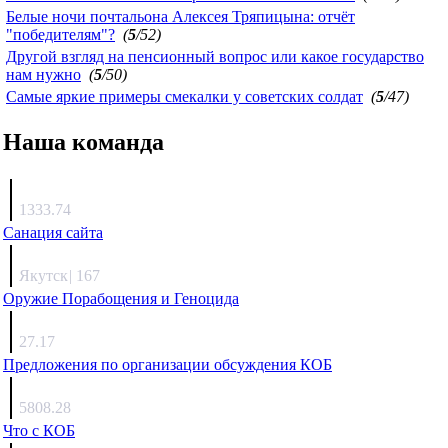
Белые ночи почтальона Алексея Тряпицына: отчёт
"победителям"?
(
5
/52)
Другой взгляд на пенсионный вопрос или какое государство
нам нужно
(
5
/50)
Самые яркие примеры смекалки у советских солдат
(
5
/47)
Наша команда
Агафонов
1333.74
Санация сайта
Каиргали
Якутск
|
167
Оружие Порабощения и Геноцида
Михаил Михайлович
27.17
Предложения по организации обсуждения КОБ
Люкин
5808.28
Что с КОБ