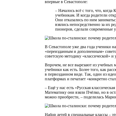
впервые в Севастополе:
– Началось всё с того, что, когд
учебникам. И когда родители отк
Они отказались по ним заниматьс
взялись непосредственно за их р
пионеров, сделали современные уч
В Севастополе уже два года ученики на
«переизданным и дополненным» советс
советскую методику «классической» и у
Впрочем, не все вырезают из учебных 
учебники как есть. Более того, как рас
в первозданном виде. Так, один из ид
платформах и печатает «конкретно ста
– Ещё у нас есть «Русская классическа
Математику они взяли Пчёлко, но в ос
можно приобрести, – поделилась Мария
Набор детей в специальные классы – э