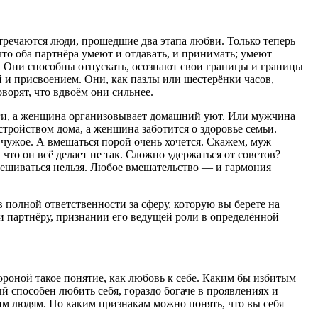
тречаются люди, прошедшие два этапа любви. Только теперь
то оба партнёра умеют и отдавать, и принимать; умеют
и. Они способны отпускать, осознают свои границы и границы
ой и присвоением. Они, как пазлы или шестерёнки часов,
ворят, что вдвоём они сильнее.
ги, а женщина организовывает домашний уют. Или мужчина
стройством дома, а женщина заботится о здоровье семьи.
 чужое. А вмешаться порой очень хочется. Скажем, муж
 что он всё делает не так. Сложно удержаться от советов?
вмешиваться нельзя. Любое вмешательство — и гармония
в полной ответственности за сферу, которую вы берете на
и партнёру, признании его ведущей роли в определённой
ороной такое понятие, как любовь к себе. Каким бы избитым
ый способен любить себя, гораздо богаче в проявлениях и
м людям. По каким признакам можно понять, что вы себя