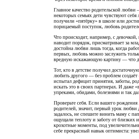
Главное качество родительской любви 
некоторых семьях дети чувствуют себя 
получили «пятёрку» в школе или достиг
порицаемый поступок, любовь родителей
Что происходит, например, с девочкой, 
наводит порядок, присматривает за мл
достойна любви лишь тогда, когда работ
первых, любовь можно заслужить тольк
вредную искажающую картину — что дл
Тот, кто в детстве получил достаточн
любить другого — без проблем создаёт 
испытал дефицит принятия, заботы, род
искать это в своих партнерах. И даже
упреками, обидами, болезнями и так да
Проверьте себя. Если вашего рождения
родителей, значит, первый урок любви 
задалось, не спешите винить маму с па
ощущали теплоту и заботу от близких 
крохотные моменты, под увеличительны
себе прекрасный навык оптимиста: уве