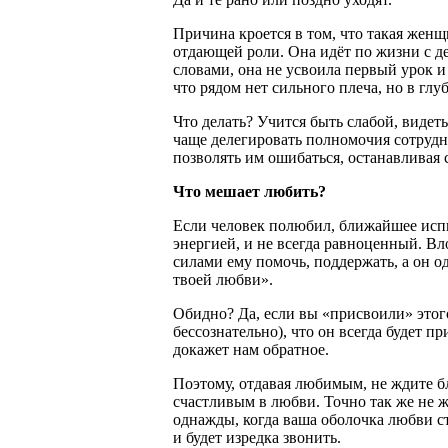
Причина кроется в том, что такая женщ
отдающей роли. Она идёт по жизни с де
словами, она не усвоила первый урок 
что рядом нет сильного плеча, но в гл
Что делать? Учится быть слабой, видет
чаще делегировать полномочия сотрудни
позволять им ошибаться, останавливая 
Что мешает любить?
Если человек полюбил, ближайшее испы
энергией, и не всегда равноценный. В
силами ему помочь, поддержать, а он 
твоей любви».
Обидно? Да, если вы «присвоили» этог
бессознательно), что он всегда будет 
докажет нам обратное.
Поэтому, отдавая любимым, не ждите б
счастливым в любви. Точно так же не жд
однажды, когда ваша оболочка любви ст
и будет изредка звонить.