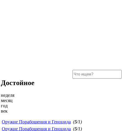
Достойное
неделя
месяц
год
век
Оружие Порабощения и Геноцида
(
5
/1)
Оружие Порабощения и Геноцида
(
5
/1)