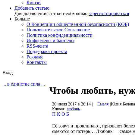
Ключи
Добавить статью
Для добавления статьи необходимо
зарегистрироваться
Больше
О Концепции общественной безопасности (КОБ)
Пользовательское Соглашение
Политика конфиденциальности
Информеры и баннеры
RSS-лента
Поддержка проекта
Реклама
Контакты
Вход
... в единстве сила ...
Чтобы любить, ну
20 июля 2017 в 20:14
|
Емеля
|
Юлия Белова
Ключи:
любовь
П
К
О
Б
Её зовут и проклинают, признают болезн
смеются от потерь… Любовь — самое же