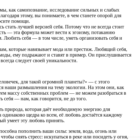
емы, как самопознание, исследование сильных и слабых
лагодаря этому, вы понимаете, в чем станете опорой для
осите помощи.
сь стать лучшей версией себя. Потому что не всегда стоит
есть — эта формула может вести к эгоизму, потаканию
. Любить себя — в том числе, уметь организовать себя и
ам, которые навязывает мода или престиж. Любящий себя,
 моды, ему подражают и ставят в пример. Он прислушивается
всегда следует своей уникальности.
человечек, для такой огромной планеты?» — с этого
ся наши размышления на тему экологии. На этом они, как
еем массу собственных проблем — не можем разобраться в
ь себя — нам, как говорится, не до того.
ть природа, которая даёт необходимую энергию для
 одинаково щедра ко всем, её любовь достаётся каждому
дый умеет эту любовь принять.
способна пополнить ваши силы: земля, вода, огонь или
чтобы снять стресс: искупаться в реке или посидеть у огня,