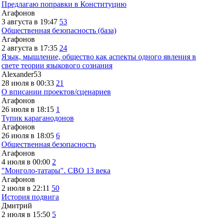
Предлагаю поправки в Конституцию
Агафонов
3 августа в 19:47
53
Общественная безопасность (база)
Агафонов
2 августа в 17:35
24
Язык, мышление, общество как аспекты одного явления в
свете теории языкового сознания
Alexander53
28 июля в 00:33
21
О вписании проектов/сценариев
Агафонов
26 июля в 18:15
1
Тупик караганодонов
Агафонов
26 июля в 18:05
6
Общественная безопасность
Агафонов
4 июля в 00:00
2
"Монголо-татары". СВО 13 века
Агафонов
2 июля в 22:11
50
История подвига
Дмитрий
2 июля в 15:50
5