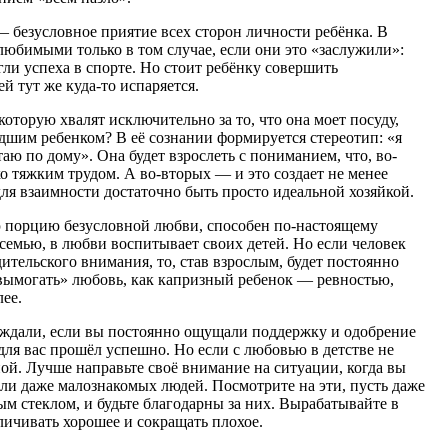
— безусловное приятие всех сторон личности ребёнка. В
любимыми только в том случае, если они это «заслужили»:
ли успеха в спорте. Но стоит ребёнку совершить
 тут же куда-то испаряется.
которую хвалят исключительно за то, что она моет посуду,
адшим ребенком? В её сознании формируется стереотип: «я
аю по дому». Она будет взрослеть с пониманием, что, во-
о тяжким трудом. А во-вторых — и это создает не менее
я взаимности достаточно быть просто идеальной хозяйкой.
ую порцию безусловной любви, способен по-настоящему
семью, в любви воспитывает своих детей. Но если человек
ительского внимания, то, став взрослым, будет постоянно
 «вымогать» любовь, как капризный ребенок — ревностью,
лее.
 ждали, если вы постоянно ощущали поддержку и одобрение
для вас прошёл успешно. Но если с любовью в детстве не
пой. Лучше направьте своё внимание на ситуации, когда вы
или даже малознакомых людей. Посмотрите на эти, пусть даже
м стеклом, и будьте благодарны за них. Вырабатывайте в
личивать хорошее и сокращать плохое.