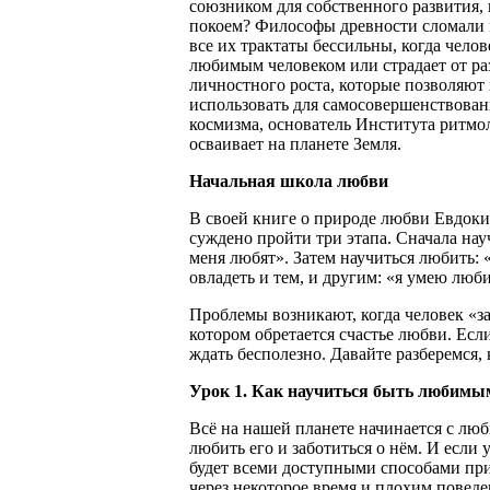
союзником для собственного развития, 
покоем? Философы древности сломали н
все их трактаты бессильны, когда чело
любимым человеком или страдает от ра
личностного роста, которые позволяют
использовать для самосовершенствован
космизма, основатель Института ритмо
осваивает на планете Земля.
Начальная школа любви
В своей книге о природе любви Евдоки
суждено пройти три этапа. Сначала на
меня любят». Затем научиться любить: 
овладеть и тем, и другим: «я умею лю
Проблемы возникают, когда человек «зас
котором обретается счастье любви. Ес
ждать бесполезно. Давайте разберемся,
Урок 1. Как научиться быть любимы
Всё на нашей планете начинается с лю
любить его и заботиться о нём. И если 
будет всеми доступными способами при
через некоторое время и плохим поведе