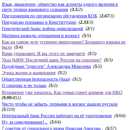
Язык, мышление, общество как аспекты одного явления в
свете теории языкового сознания
(
3.5
/2)
Предложения по организации обсуждения КОБ
(
2.67
/3)
Предлагаю поправки в Конституцию
(
2.33
/3)
Генетический базис войны цивилизаций
(
2
/1)
Матрица развода: отношения и возраст
(
5
/5)
Как на самом деле устроено мироздание? Большого взрыва не
было
(
5
/4)
Вами управляют. И вы этого не замечаете
(
5
/3)
Указ №809: Последний шанс России на спасение?
(
5
/3)
Подлёдные "одиссеи" Александра Моисеева
(
5
/2)
Этика жизни и вымирания
(
5
/2)
Общественная безопасность (база)
(
5
/2)
О санциях и не только
(
5
/2)
Вторжение уже началось. Как семья станет кормом для НКО
(
9.99
/451)
Чисто чтобы не забыть, первыми в космос вышли русские
(
5
/110)
Центральный банк России работает на её уничтожение
(
5
/64)
Ну, за самодержание!...
(
5
/64)
7 советов от гениального врача Николая Амосова .
(
5
/57)