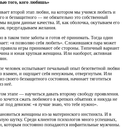
нью того, кого любишь»
ывает второй этап любви, на котором мы учимся любить и
ого и беззащитного — не обязательно это собственный
 мы видим данные качества. И, как оболочка, окутываем его
ым, предугадываем желания.
о в таком типе заботы и готов её принимать. Тогда один
ечает: «я позволяю себя любить». Сложившаяся пара может
и правила игры принимают обе стороны. Типичный вариант
чина и юная хрупкая женщина. Или наоборот, активная
яин.
тапе человек испытывает печальный опыт безответной любви
го взамен, и ощущает себя ненужным, отвергнутым. Или
 из своего беззащитного состояния, начинает тяготиться
з неё.
этом этапе — научиться давать второму свободу проявления.
о хочется сжать любимого в крепких объятиях и никуда не
г под девизом: «я лучше знаю, что тебе нужно».
ановиться женщины из-за материнского инстинкта. И в
 злую шутку. Среди клиентов психологов много успешных,
, которым постоянно попадаются инфантильные мужчины.