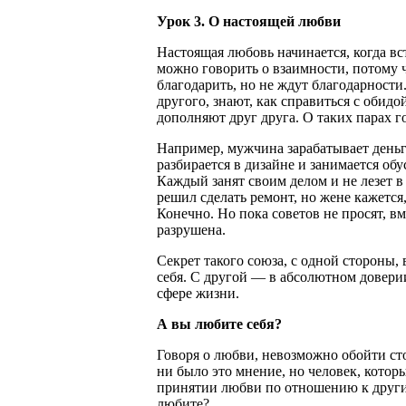
Урок 3. О настоящей любви
Настоящая любовь начинается, когда вс
можно говорить о взаимности, потому ч
благодарить, но не ждут благодарност
другого, знают, как справиться с обид
дополняют друг друга. О таких парах го
Например, мужчина зарабатывает день
разбирается в дизайне и занимается обу
Каждый занят своим делом и не лезет в
решил сделать ремонт, но жене кажется,
Конечно. Но пока советов не просят, 
разрушена.
Секрет такого союза, с одной стороны, 
себя. С другой — в абсолютном довери
сфере жизни.
А вы любите себя?
Говоря о любви, невозможно обойти ст
ни было это мнение, но человек, котор
принятии любви по отношению к други
любите?