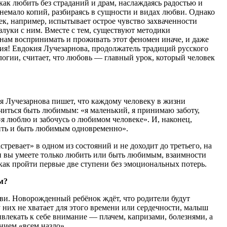
как любить без страданий и драм, наслаждаясь радостью и
емало копий, разбираясь в сущности и видах любви. Однако
век, например, испытывает острое чувство захваченности
злуки с ним. Вместе с тем, существуют методики
 нам воспринимать и проживать этот феномен иначе, и даже
ия! Евдокия Лучезарнова, продолжатель традиций русского
логии, считает, что любовь — главный урок, который человек
я Лучезарнова пишет, что каждому человеку в жизни
учиться быть любимым: «я маленький, я принимаю заботу,
«я люблю и забочусь о любимом человеке». И, наконец,
бить и быть любимым одновременно».
тревает» в одном из состояний и не доходит до третьего, на
ли вы умеете только любить или быть любимым, взаимности
 как пройти первые две ступени без эмоциональных потерь.
м?
бви. Новорожденный ребёнок ждёт, что родители будут
у них не хватает для этого времени или сердечности, малыш
влекать к себе внимание — плачем, капризами, болезнями, а
нием «всем назло».