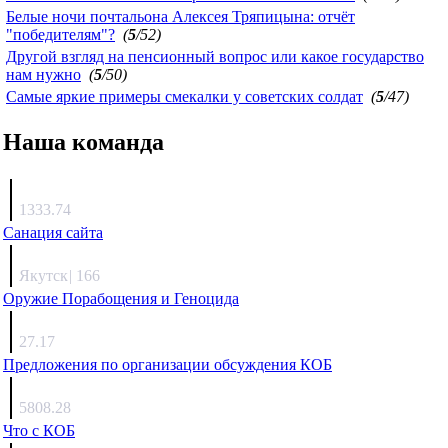
Белые ночи почтальона Алексея Тряпицына: отчёт
"победителям"?
(
5
/52)
Другой взгляд на пенсионный вопрос или какое государство
нам нужно
(
5
/50)
Самые яркие примеры смекалки у советских солдат
(
5
/47)
Наша команда
Агафонов
1333.74
Санация сайта
Каиргали
Якутск
|
166
Оружие Порабощения и Геноцида
Михаил Михайлович
27.17
Предложения по организации обсуждения КОБ
Люкин
5808.28
Что с КОБ