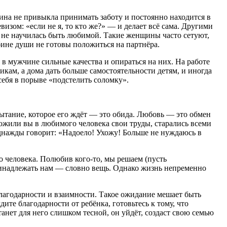
ина не привыкла принимать заботу и постоянно находится в
визом: «если не я, то кто же?» — и делает всё сама. Другими
и не научилась быть любимой. Такие женщины часто сетуют,
убине души не готовы положиться на партнёра.
ь в мужчине сильные качества и опираться на них. На работе
кам, а дома дать больше самостоятельности детям, и иногда
себя в порыве «подстелить соломку».
тание, которое его ждёт — это обида. Любовь — это обмен
ложили вы в любимого человека свои труды, старались всеми
однажды говорит: «Надоело! Ухожу! Больше не нуждаюсь в
о человека. Полюбив кого-то, мы решаем (пусть
принадлежать нам — словно вещь. Однако жизнь непременно
лагодарности и взаимности. Такое ожидание мешает быть
ите благодарности от ребёнка, готовьтесь к тому, что
анет для него слишком тесной, он уйдёт, создаст свою семью