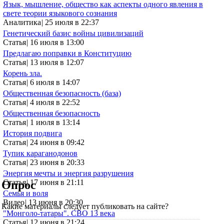
Язык, мышление, общество как аспекты одного явления в
свете теории языкового сознания
Аналитика
|
25 июля в 22:37
Генетический базис войны цивилизаций
Статья
|
16 июля в 13:00
Предлагаю поправки в Конституцию
Статья
|
13 июля в 12:07
Корень зла.
Статья
|
6 июля в 14:07
Общественная безопасность (база)
Статья
|
4 июля в 22:52
Общественная безопасность
Статья
|
1 июля в 13:14
История подвига
Статья
|
24 июня в 09:42
Тупик караганодонов
Статья
|
23 июня в 20:33
Энергия мечты и энергия разрушения
Статья
|
17 июня в 21:11
Опрос
Семья и воля
Видео
|
13 июня в 20:30
Какие материалы следует публиковать на сайте?
"Монголо-татары". СВО 13 века
Статья
|
12 июня в 21:24