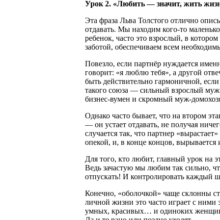
Урок 2. «Любить — значит, жить жиз
Эта фраза Льва Толстого отлично опис
отдавать. Мы находим кого-то маленьк
ребенок, часто это взрослый, в котором
заботой, обеспечиваем всем необходим
Повезло, если партнёр нуждается именн
говорит: «я люблю тебя», а другой отв
быть действительно гармоничной, есл
такого союза — сильный взрослый муж
бизнес-вумен и скромный муж-домохоз
Однако часто бывает, что на втором э
— он устает отдавать, не получая ниче
случается так, что партнер «вырастает»
опекой, и, в конце концов, вырывается и
Для того, кто любит, главный урок на 
Ведь зачастую мы любим так сильно, чт
отпускать! И контролировать каждый ша
Конечно, «оболочкой» чаще склонны ст
личной жизни это часто играет с ними
умных, красивых… и одиноких женщин
Да и те рано или поздно уходят.