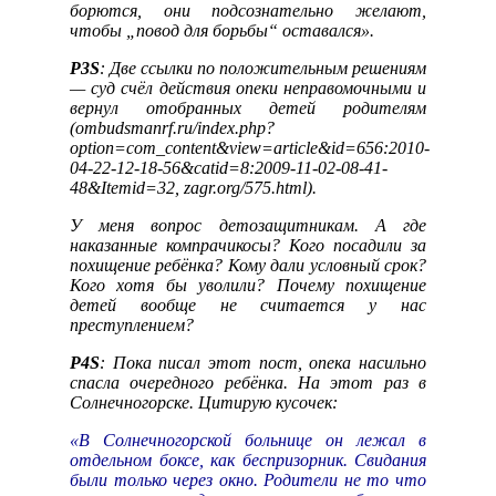
борются, они подсознательно желают,
чтобы „повод для борьбы“ оставался».
P3S
: Две ссылки по положительным решениям
— суд счёл действия опеки неправомочными и
вернул отобранных детей родителям
(
ombudsmanrf.ru/index.php?
option=com_content&view=article&id=656:2010-
04-22-12-18-56&catid=8:2009-11-02-08-41-
48&Itemid=32
,
zagr.org/575.html
).
У меня вопрос детозащитникам. А где
наказанные компрачикосы? Кого посадили за
похищение ребёнка? Кому дали условный срок?
Кого хотя бы уволили? Почему похищение
детей вообще не считается у нас
преступлением?
P4S
: Пока писал этот пост, опека насильно
спасла очередного ребёнка. На этот раз в
Солнечногорске. Цитирую кусочек:
«В Солнечногорской больнице он лежал в
отдельном боксе, как беспризорник. Свидания
были только через окно. Родители не то что