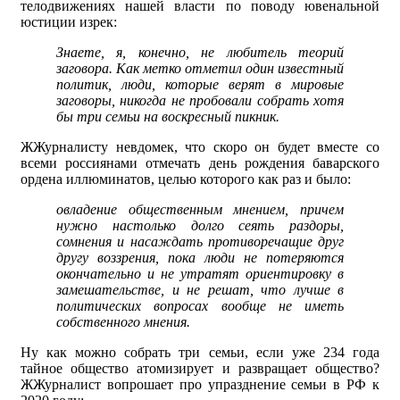
телодвижениях нашей власти по поводу ювенальной
юстиции изрек:
Знаете, я, конечно, не любитель теорий
заговора. Как метко отметил один известный
политик, люди, которые верят в мировые
заговоры, никогда не пробовали собрать хотя
бы три семьи на воскресный пикник.
ЖЖурналисту невдомек, что скоро он будет вместе со
всеми россиянами отмечать день рождения баварского
ордена иллюминатов, целью которого как раз и было:
овладение общественным мнением, причем
нужно настолько долго сеять раздоры,
сомнения и насаждать противоречащие друг
другу воззрения, пока люди не потеряются
окончательно и не утратят ориентировку в
замешательстве, и не решат, что лучше в
политических вопросах вообще не иметь
собственного мнения.
Ну как можно собрать три семьи, если уже 234 года
тайное общество атомизирует и развращает общество?
ЖЖурналист вопрошает про упразднение семьи в РФ к