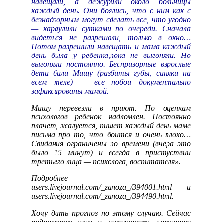
навещали, а дежурили около больницы
каждый день. Они боялись, что с ним как с
безнадзорным могут сделать все, что угодно
— караулили сутками по очереди. Сначала
видеться не разрешали, только в окно…
Потом разрешили навещать и мама каждый
день была у ребенка,пока не выгоняли. Но
выгоняли постоянно. Беспризорные взрослые
дети били Мишу (разбиты губы, синяки на
всем теле) — все побои документально
зафиксированы мамой.
Мишу перевезли в приют. По оценкам
психологов ребенок надломлен. Постоянно
плачет, жалуется, пишет каждый день маме
письма про то, что боится и очень плохо…
Свидания ограничены по времени (вчера это
было 15 минут) и всегда в пристуствии
третьего лица — психолога, воспитателя».
Подробнее
users.livejournal.com/_zanoza_/394001.html и
users.livejournal.com/_zanoza_/394490.html.
Хочу дать прогноз по этому случаю. Сейчас
поднимется шум и замалчивать ситуацию