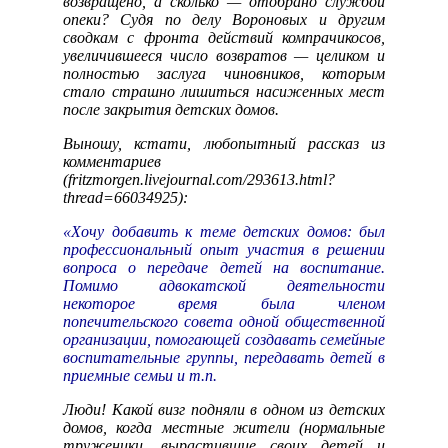
возвращено, а сколько — отобрано службой
опеки? Судя по делу Вороновых и другим
сводкам с фронта действий компрачикосов,
увеличившееся число возвратов — целиком и
полностью заслуга чиновников, которым
стало страшно лишиться насиженных мест
после закрытия детских домов.
Выношу, кстати, любопытный рассказ из
комментариев
(
fritzmorgen.livejournal.com/293613.html?
thread=66034925
):
«Хочу добавить к теме детских домов: был
профессиональный опыт участия в решении
вопроса о передаче детей на воспитание.
Помимо адвокатской деятельности
некоторое время была членом
попечительского совета одной общественной
организации, помогающей создавать семейные
воспитательные группы, передавать детей в
приемные семьи и т.п.
Люди! Какой визг подняли в одном из детских
домов, когда местные жители (нормальные
труженики, вырастившие своих детей и