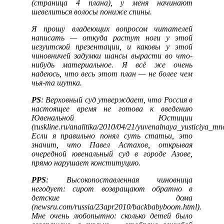
(страница 4 плана), у меня начинают
шевелиться волосы пониже спины.
Я прошу владеющих вопросом читателей
написать — откуда растут ноги у этой
иезуитской презентации, и каковы у этой
чиновничей задумки шансы вырасти во что-
нибудь материальное. Я всё же очень
надеюсь, что весь этот план — не более чем
чья-та шутка.
PS
: Верховный суд утверждает, что Россия в
настоящее время не готова к введению
Ювенальной Юстиции
(
r
uskline.ru/analitika/2010/04/21/yuvenalnaya_yusticiya_mne
Если я правильно понял суть статьи, это
значит, что Павел Астахов, открывая
очередной ювенальный суд в городе Азове,
прямо нарушает конституцию.
PPS
: Высокопоставленная чиновница
негодует: сирот возвращают обратно в
детские дома
(
newsru.com/russia/23apr2010/backbabyboom.html
).
Мне очень любопытно: сколько детей было