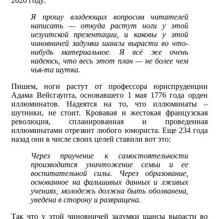
2020 году:
Я прошу владеющих вопросом читателей
написать — откуда растут ноги у этой
иезуитской презентации, и каковы у этой
чиновничей задумки шансы вырасти во что-
нибудь материальное. Я всё же очень
надеюсь, что весь этот план — не более чем
чья-та шутка.
Пишем, ноги растут от профессора юриспруденции
Адама Вейсгаупта, основавшего 1 мая 1776 года орден
иллюминатов. Надеятся на то, что иллюминаты –
шутники, не стоит. Кровавая и жестокая французская
революция, спланированная и проведенная
иллюминатами отрезвит любого юмориста. Еще 234 года
назад они в числе своих целей ставили вот это:
Через приучение к самостоятельности
производится уничтожение семьи и ее
воспитательной силы. Через образование,
основанное на фальшивых данных и лживых
учениях, молодежь должна быть оболванена,
уведена в сторону и развращена.
Так что у этой чиновничей задумки шансы вырасти во