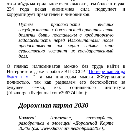
что-нибудь материальное очень высоки, тем более что уже
234 года некая анонимная сила подкупает и
коррумпирует правителей и чиновников:
Путем продажности высших
государственных должностей правительства
должны быть поставлены в кредиторскую
задолженность перед Иллюминатами после
предоставления им серии займов, что
существенно увеличит их государственный
долг.
О планах иллюминатов можно без труда найти в
Интернете и даже в работе ВП СССР "
По вере вашей да
будет вам…
", а мы приводим мысли ЖЖурналиста
полностью, так как разделяем его беспокойство за
будущее семьи, как социального института
(fritzmorgen.livejournal.com/296774.html):
Дорожная карта 2030
Коллеги! Помогите, пожалуйста,
разобраться в зловещей «Дорожной Карте
2030» (
см. www.slideshare.net/solipsist/2030
).