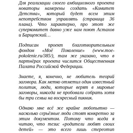
Для реализации своего амбициозного проекта
новаторы намерены создать «Комитет
Детства», который будет всем этим
непотребством управлять (страница 36
плана). Что характерно, про этот же
суперкомитет давно уже нам поют Астахов
и Барщевский…
Подписан проект благотворительным
фондом «Моё Поколение» (
www.moe-
pokolenie.ru/385/), там же указано, что в
партнёрах проекта числится Общественная
Палата Российской Федерации.
Знаете, я, конечно, не любитель теорий
заговора. Как метко отметил один известный
политик, люди, которые верят в мировые
заговоры, никогда не пробовали собрать хотя
бы три семьи на воскресный пикник.
Однако мне всё же крайне любопытно —
насколько серьёзные люди стоят конкретно за
этим документом. Потому что когда я
читаю, что тезис «родители любят своих
детей» — это всего лишь стереотип