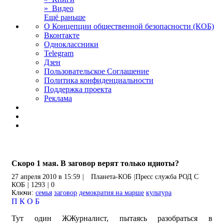
» Видео
Ещё раньше
О Концепции общественной безопасности (КОБ)
Вконтакте
Одноклассники
Telegram
Дзен
Пользовательское Соглашение
Политика конфиденциальности
Поддержка проекта
Реклама
Скоро 1 мая. В заговор верят только идиоты?
27 апреля 2010 в 15:59
|
Планета-КОБ
|
Пресс служба РОД С
КОБ
|
1293
|
0
Ключи:
семья
заговор
демократия на марше
культура
П
К
О
Б
Тут один ЖЖурналист, пытаясь разобраться в