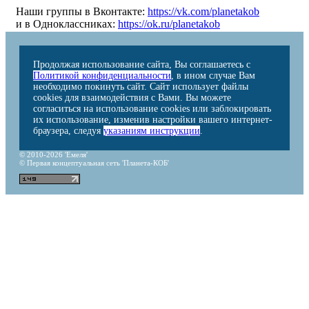
Наши группы в Вконтакте:
https://vk.com/planetakob
и в Одноклассниках:
https://ok.ru/planetakob
Продолжая использование сайта, Вы соглашаетесь с
Политикой конфиденциальности
, в ином случае Вам
необходимо покинуть сайт. Сайт использует файлы
cookies для взаимодействия с Вами. Вы можете
согласиться на использование cookies или заблокировать
их использование, изменив настройки вашего интернет-
браузера, следуя
указаниям инструкции
.
© 2010-2026 'Емеля'
© Первая концептуальная сеть 'Планета-КОБ'