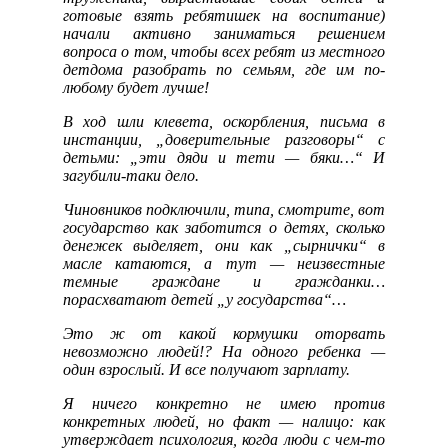
готовые взять ребятишек на воспитание)
начали активно заниматься решением
вопроса о том, чтобы всех ребят из местного
детдома разобрать по семьям, где им по-
любому будет лучше!
В ход шли клевета, оскорбления, письма в
инстанции, „доверительные разговоры“ с
детьми: „эти дяди и тети — бяки…“ И
загубили-таки дело.
Чиновников подключили, типа, смотрите, вот
государство как заботится о детях, сколько
денежек выделяет, они как „сырнички“ в
масле катаются, а тут — неизвестные
темные граждане и гражданки…
порасхватают детей „у государства“…
Это ж от какой кормушки оторвать
невозможно людей!? На одного ребенка —
один взрослый. И все получают зарплату.
Я ничего конкретно не имею против
конкретных людей, но факт — налицо: как
утверждает психология, когда люди с чем-то