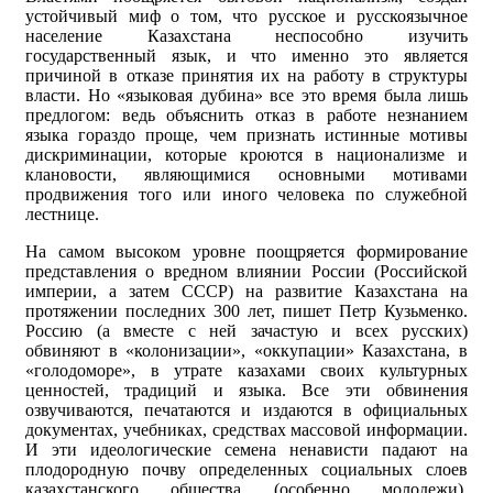
устойчивый миф о том, что русское и русскоязычное
население Казахстана неспособно изучить
государственный язык, и что именно это является
причиной в отказе принятия их на работу в структуры
власти. Но «языковая дубина» все это время была лишь
предлогом: ведь объяснить отказ в работе незнанием
языка гораздо проще, чем признать истинные мотивы
дискриминации, которые кроются в национализме и
клановости, являющимися основными мотивами
продвижения того или иного человека по служебной
лестнице.
На самом высоком уровне поощряется формирование
представления о вредном влиянии России (Российской
империи, а затем СССР) на развитие Казахстана на
протяжении последних 300 лет, пишет Петр Кузьменко.
Россию (а вместе с ней зачастую и всех русских)
обвиняют в «колонизации», «оккупации» Казахстана, в
«голодоморе», в утрате казахами своих культурных
ценностей, традиций и языка. Все эти обвинения
озвучиваются, печатаются и издаются в официальных
документах, учебниках, средствах массовой информации.
И эти идеологические семена ненависти падают на
плодородную почву определенных социальных слоев
казахстанского общества (особенно молодежи),