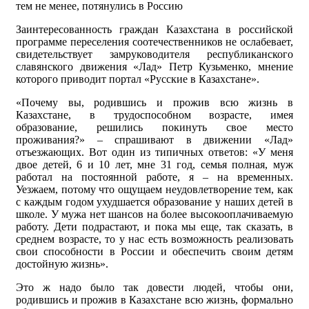
тем не менее, потянулись в Россию
Заинтересованность граждан Казахстана в российской
программе переселения соотечественников не ослабевает,
свидетельствует замруководителя республиканского
славянского движения «Лад» Петр Кузьменко, мнение
которого приводит портал «Русские в Казахстане».
«Почему вы, родившись и прожив всю жизнь в
Казахстане, в трудоспособном возрасте, имея
образование, решились покинуть свое место
проживания?» – спрашивают в движении «Лад»
отъезжающих. Вот один из типичных ответов: «У меня
двое детей, 6 и 10 лет, мне 31 год, семья полная, муж
работал на постоянной работе, я – на временных.
Уезжаем, потому что ощущаем неудовлетворение тем, как
с каждым годом ухудшается образование у наших детей в
школе. У мужа нет шансов на более высокооплачиваемую
работу. Дети подрастают, и пока мы еще, так сказать, в
среднем возрасте, то у нас есть возможность реализовать
свои способности в России и обеспечить своим детям
достойную жизнь».
Это ж надо было так довести людей, чтобы они,
родившись и прожив в Казахстане всю жизнь, формально