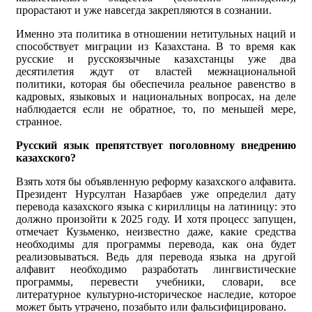
прорастают и уже навсегда закрепляются в сознании.
Именно эта политика в отношении нетитульных наций и
способствует миграции из Казахстана. В то время как
русские и русскоязычные казахстанцы уже два
десятилетия ждут от властей межнациональной
политики, которая бы обеспечила реальное равенство в
кадровых, языковых и национальных вопросах, на деле
наблюдается если не обратное, то, по меньшей мере,
странное.
Русский язык препятствует поголовному внедрению
казахского?
Взять хотя бы объявленную реформу казахского алфавита.
Президент Нурсултан Назарбаев уже определил дату
перевода казахского языка с кириллицы на латиницу: это
должно произойти к 2025 году. И хотя процесс запущен,
отмечает Кузьменко, неизвестно даже, какие средства
необходимы для программы перевода, как она будет
реализовываться. Ведь для перевода языка на другой
алфавит необходимо разработать лингвистические
программы, перевести учебники, словари, все
литературное культурно-историческое наследие, которое
может быть утрачено, позабыто или фальсифицировано.