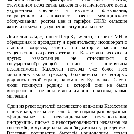
отсутствием перспектив карьерного и личностного роста,
ухудшением среднего и высшего образования,
сокращением и снижением качества медицинского
обслуживания, ростом цен и тарифов ЖКХ; сельские
жители отмечают ухудшение ситуации на селе.
Движение «Лад», пишет Петр Кузьменко, в своих СМИ, в
обращениях к президенту и правительству неоднократно
ставило вопросы, ответы на которые могли бы
существенно сократить отток из Казахстана русских и
других казахстанцев, не относящихся к
государствообразующей нации. С принятием
независимости Казахстан потерял уже более трех
миллионов своих граждан, большинство из которых
родились в этой стране, напоминает Кузьменко. То есть
люди покинули родину, в которой они не были
востребованы, не оставившей им иного выхода, кроме
миграции.
Один из руководителей славянского движения Казахстана
напоминает, что за эти годы были изданы разнообразные
официальные и неофициальные постановления,
инструкции, письма о невостребованности неказахов на
госслужбе, в муниципальных и бюджетных учреждениях.
Властями поощряется бытовой национализм, создан