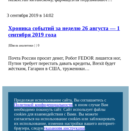
3 сентября 2019 в 14:02
Хроника событий за неделю 26 августа — 1
сентября 2019 года
|
Школа аналитики
|
|
0
Почта России просит денег, Робот FEDOR лишится ног,
Путин требует перестать давать кредиты, Brexit будет
жёстким, Гагарин в США, труженики…
Продолжая использование сайта, Вы соглашаетесь с
Политикой конфиденциальности
, в ином случае Вам
необходимо покинуть сайт. Сайт использует файлы
cookies для взаимодействия с Вами. Вы можете
согласиться на использование cookies или заблокировать
их использование, изменив настройки вашего интернет-
браузера, следуя
указаниям инструкции
.