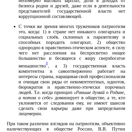
непомерно высоких зарплат, доли в доходах от
бизнеса родни и друзей, даже если в деятельности
представителей государственной власти нет
коррупционной составляющей.
С точки же зрения многих тружеников патриотизм
это, когда: 1) в стране нет никакого олигархата и
социальных слоёв, склонных к паразитизму и
способных породить олигархат, 2) общество
однородно в нравственно-этическом аспекте, в силу
чего нет расслоения на беспросветно нищее
большинство и бесящееся с жиру сверхбогатое
9
меньшинство
, а 3) государственная власть
компетентна и самоотверженно работает на
интересы страны, наращивая свой профессионализм
и очищая свои ряды от некомпетентных, идиотов,
бюрократов и нравственно-этически порочных
людей. Т.е. когда принцип
«Раньше думай о Родине,
а потом о себе»
доминирует в обществе, а те, кто
уклоняется от следования ему, не имеют шансов
сделать свои карьеры даже при запредельном
лицемерии.
При таком различии взглядов на патриотизм, объективно
наличествующих в обществе России, В.В. Путин