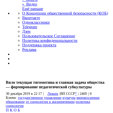
» Видео
Ещё раньше
О Концепции общественной безопасности (КОБ)
Вконтакте
Одноклассники
Telegram
Дзен
Пользовательское Соглашение
Политика конфиденциальности
Поддержка проекта
Реклама
Вяло текущая тягомотина и главная задача общества
— формирование педагогической субкультуры
30 декабря 2019 в 22:17
|
Люкин
|
ВП СССР
*
|
2469
|
0
Ключи:
государственное управление
культура
мировоззрение
образование
от социологии к жизнеречению
политика
социология
П
К
О
Б