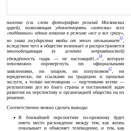
палочка (см. слева фотографию регалий Московских
царей), позволяющая удовлетворять «хотелки» всех
«подданных» одним взма­хом в режиме «все и все сразу»,
15
но глава государства якобы от этого отлынивает
,
вследствие чего в обществе возникает и распространяется
многообещающая (в аспекте неприятностей)
16
убеждённость «царь — не настоящий!..»
, которую
невозможно опровергнуть ни официальными
17
заявлениями, ни пиаром, ни популизмом
, ни
юридически, ни ссылками на традицию и прошлые
заслуги, а только
настоящими
— ощутимыми всеми —
результатами дел во благо страны и постановкой задач
развития на перспективу и организацией общества на их
решение
.
Соответственно можно сделать выводы:
В ближайшей перспективе по-прежнему будет
иметь место расхождение между тем, как жизнь
показывает и объясняет телевидение, и тем, как