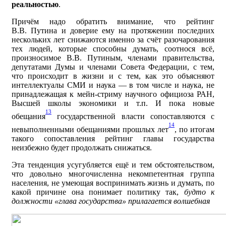
реальностью
.
Причём надо обратить внимание, что рейтинг
В.В. Путина и доверие ему на протяжении последних
нескольких лет снижаются именно за счёт разочарования
тех людей, которые способны думать, соотнося всё,
произносимое В.В. Путиным, членами правительства,
депутатами Думы и членами Совета Федерации, с тем,
что происходит в жизни и с тем, как это объясняют
интеллектуалы СМИ и наука — в том числе и наука, не
принадлежащая к мейн-стриму научного официоза РАН,
Высшей школы экономики и т.п. И пока новые
13
обещания
государственной власти сопоставляются с
14
невыполненными обещаниями прошлых лет
, по итогам
такого сопоставления рейтинг главы государства
неизбежно будет продолжать снижаться.
Эта тенденция усугубляется ещё и тем обстоятельством,
что довольно мно­гочисленна некомпетентная группа
населения, не умеющая воспринимать жизнь и думать, по
какой причине она понимает политику так,
будто
к
должности «глава государства» прилагается волшебная