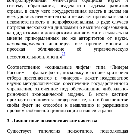
контролирующими мейн-стрим официоза науки и
систему образования, неадекватно задачам развития
страны, в силу чего государственная власть в целом на
всех уровнях некомпетентна и не желает признавать свою
некомпетентность и непрофессионализм, в ряде случаев
потрясая несколькими дипломами о высшем образования,
кандидатскими и докторскими дипломами и ссылаясь на
мнение прикормленных ею же авторитетов от науки,
немотивированно
игнорируя все прочие мнения и
пресекая обличающие её управленческую
27
несостоятельность мнения
.
Соответственно «социальные лифты» типа «Лидеры
России» — фальсификат, поскольку в основе критериев
отбора претендентов и «лидеров» лежит неадекватное
научно-методологическое обеспечение государственного
управления, заточенное под обслуживание либерально-
рыночной экономической модели. В итоге кастинг
проходят и становятся «лидерами» те, кто в большинстве
своём будет не способен к выявлению и разрешению
проблем глобальной цивилизации и нашей страны.
3. Личностные психологические качества
Существует типология психотипов, позволяющая