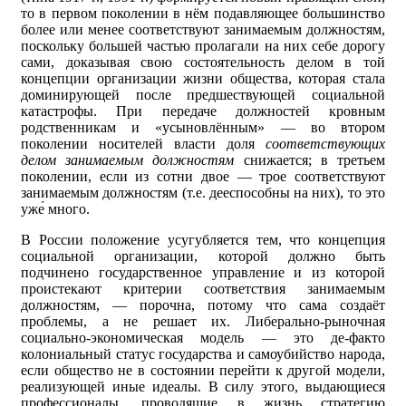
то в первом поколении в нём подавляющее большинство
более или менее соответствуют занимаемым должностям,
поскольку большей частью пролагали на них себе дорогу
сами, доказывая свою состоятельность делом в той
концепции организации жизни общества, которая стала
доминирующей после предшествующей социальной
катастрофы. При передаче должностей кровным
родственникам и «усыновлённым» — во втором
поколении носителей власти доля
соответствующих
делом занимаемым должностям
снижается; в третьем
поколении, если из сотни двое — трое соответствуют
занимаемым должностям (т.е. дееспособны на них), то это
уже́ много.
В России положение усугубляется тем, что концепция
социальной организации, которой должно быть
подчинено государственное управление и из которой
проистекают критерии соответствия занимаемым
должностям, — порочна, потому что сама создаёт
проблемы, а не решает их. Либерально-рыночная
социально-экономическая модель — это де-факто
колониальный статус государства и самоубийство народа,
если общество не в состоянии перейти к другой модели,
реализующей иные идеалы. В силу этого, выдающиеся
профессионалы, проводящие в жизнь стратегию