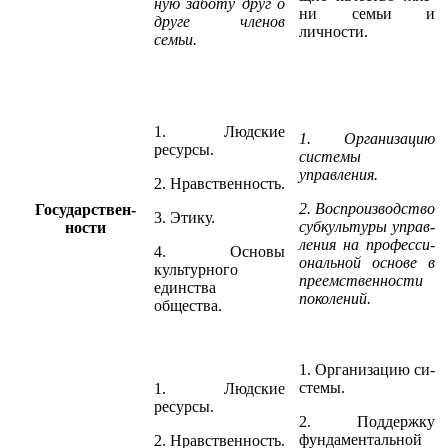
ную за­боту друг о
ни семьи и
друге членов
личности.
семьи.
1. Людские
1. Организа­цию
ресурсы.
сис­темы
управления.
2. Нравствен­ность.
2. Воспроизводство
Государ­ст­­вен­
3. Этику.
субкультуры уп­­ра­в­
ности
ления на про­фес­си­
4. Основы
ональной основе в
культур­ного
преемственности
единства
поколений.
общества.
1. Организа­цию си­
с­темы.
1. Людские
ресурсы.
2. Поддержку
фундаментальной
2. Нравственность.