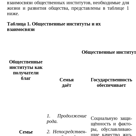
взаимосвязи общественных институтов, необходимые для
жизни и развития общества, представлены в таблице 1
ниже.
Таблица 1. Общественные институты и их
взаимосвязи
Общественные институт
Общественные
институты как
получатели
благ
Семья
Государ­ственность
даёт
обеспечивает
1. Продолже­ние
Социальную защи­
рода.
щён­ность и фа­к­то­
ры, обусла­влива­ю­
2. Непосредствен­
Семье
щие качество жиз­