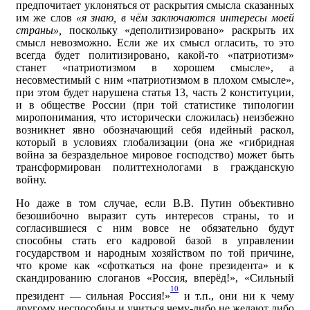
предпочитает уклоняться от раскрытия смысла сказанных
им же слов
«я знаю, в чём заключаются интересы моей
страны»,
поскольку «деполитизировано» раскрыть их
смысл невозможно. Если же их смысл огласить, то это
всегда будет политизировано, какой-то «патриотизм»
станет «патриотизмом в хорошем смысле», а
несовместимый с ним «патриотизмом в плохом смысле»,
при этом будет нарушена статья 13, часть 2 конституции,
и в обществе России (при той статистике типологии
миропонимания, что исторически сложилась) неизбежно
возникнет явно обозначающий себя идейный раскол,
который в условиях глобализации (она же «гибридная
война за безраздельное мировое господство) может быть
трансформирован политтехнологами в гражданскую
войну.
Но даже в том случае, если В.В. Путин объективно
безошибочно выразит суть интересов страны, то и
согласившиеся с ним вовсе не обязательно будут
способны стать его кадровой базой в управлении
государством и народным хозяйством по той причине,
что кроме как «сфоткаться на фоне президента» и к
скандированию слоганов «Россия, вперёд!», «Сильный
10
президент — сильная Россия!»
и т.п., они ни к чему
другому неспособны и учиться чему-либо не желают либо