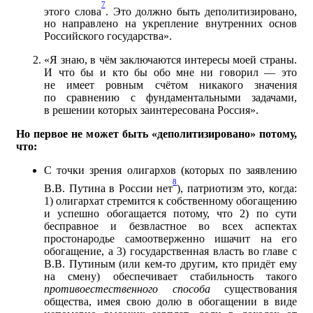
7
этого слова
. Это должно быть деполитизировано,
но направлено на укрепление внутренних основ
Российского государства».
«Я знаю, в чём заключаются интересы моей страны.
И что бы и кто бы обо мне ни говорил — это
не имеет ровным счётом никакого значения
по сравнению с фундаментальными задачами,
в решении которых заинтересована Россия».
Но первое не может быть «деполитизировано» потому,
что:
С точки зрения олигархов (которых по заявлению
8
В.В. Путина в России нет
), патриотизм это, когда:
1) олигархат стремится к собственному обогащению
и успешно обогащается потому, что 2) по сути
бесправное и безвластное во всех аспектах
простонародье самоотверженно ишачит на его
обогащение, а 3) государственная власть во главе с
В.В. Путиным (или кем-то другим, кто придёт ему
на смену) обеспечивает стабильность такого
противоестественного способа
существования
общества, имея свою долю в обогащении в виде