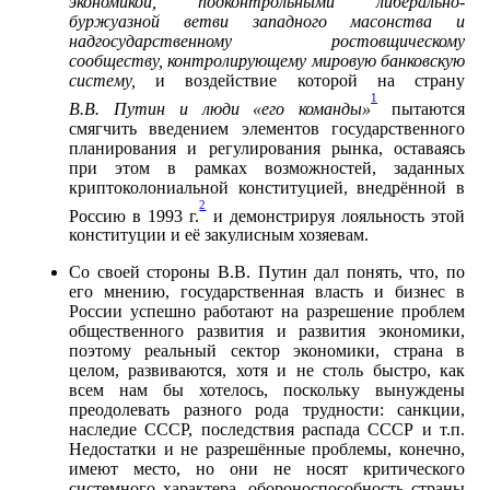
экономикой, подконтрольными либерально-
буржуазной ветви западного масонства и
надгосударственному ростовщическому
сообществу, контролирующему мировую банковскую
систему,
и воздействие которой на страну
1
В.В. Путин и люди «его команды»
пытаются
смягчить введением элементов государственного
планирования и регулирования рынка, оставаясь
при этом в рамках возможностей, заданных
криптоколониальной конституцией, внедрённой в
2
Россию в 1993 г.
и демонстрируя лояльность этой
конституции и её закулисным хозяевам.
Со своей стороны В.В. Путин дал понять, что, по
его мнению, государственная власть и бизнес в
России успешно работают на разрешение проблем
общественного развития и развития экономики,
поэтому реальный сектор экономики, страна в
целом, развиваются, хотя и не столь быстро, как
всем нам бы хотелось, поскольку вынуждены
преодолевать разного рода трудности: санкции,
наследие СССР, последствия распада СССР и т.п.
Недостатки и не разрешённые проблемы, конечно,
имеют место, но они не носят критического
системного характера, обороноспособность страны