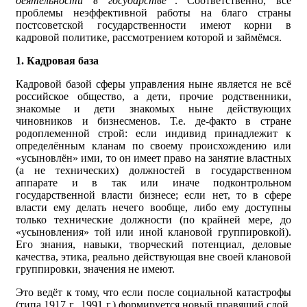
деятельности в государстве
. Соответственно, все
проблемы неэффективной работы на благо страны
постсоветской государственности имеют корни в
кадровой политике, рассмотрением которой и займёмся.
1. Кадровая база
Кадровой базой сферы управления ныне является не всё
российское общество, а дети, прочие родственники,
знакомые и дети знакомых ныне действующих
чиновников и бизнесменов. Т.е. де-факто в стране
родоплеменной строй: если индивид принадлежит к
определённым кланам по своему происхождению или
«усыновлён» ими, то он имеет право на занятие властных
(а не технических) должностей в государственном
аппарате и в так или иначе подконтрольном
государственной власти бизнесе; если нет, то в сфере
власти ему делать нечего вообще, либо ему доступны
только технические должности (по крайней мере, до
«усыновления» той или иной клановой группировкой).
Его знания, навыки, творческий потенциал, деловые
качества, этика, реально действующая вне своей клановой
группировки, значения не имеют.
Это ведёт к тому, что если после социальной катастрофы
(типа 1917 г., 1991 г.) формируется новый правящий слой,