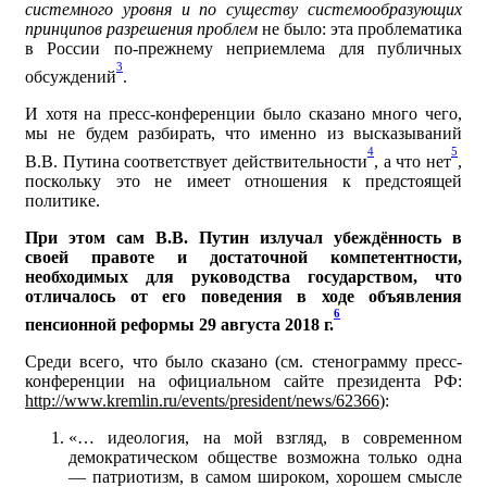
системного уровня и по существу системообразующих
принципов разрешения
проблем
не было: эта проблематика
в России по-прежнему неприемлема для публичных
3
обсуждений
.
И хотя на пресс-конференции было сказано много чего,
мы не будем разбирать, что именно из высказываний
4
5
В.В. Путина соответствует действительности
, а что нет
,
поскольку это не имеет отношения к предстоящей
политике.
При этом сам В.В. Путин излучал убеждённость в
своей правоте и достаточной компетентности,
необходимых для руководства государством, что
отличалось от его поведения в ходе объявления
6
пенсионной реформы 29 августа 2018 г.
Среди всего, что было сказано (см. стенограмму пресс-
конференции на официальном сайте президента РФ:
http://www.kremlin.ru/events/president/news/62366
):
«… идеология, на мой взгляд, в современном
демократическом обществе возможна только одна
— патриотизм, в самом широком, хорошем смысле