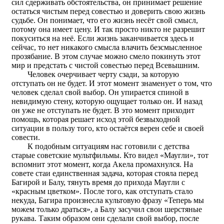
сил сдерживать обстоятельства, он принимает решение
остаться чистым перед совестью и доверить свою жизнь
судьбе. Он понимает, что его жизнь несёт свой смысл,
потому она имеет цену. И так просто никто не разрешит
покуситься на неё. Если жизнь заканчивается здесь и
сейчас, то нет никакого смысла влачить безсмысленное
прозябание. В этом случае можно смело покинуть этот
мир и предстать с чистой совестью перед Всевышним.
Человек очерчивает черту сзади, за которую
отступать он не будет. И этот момент знаменует о том, что
человек сделал свой выбор. Он упирается спиной в
невидимую стену, которую ощущает только он. И назад
он уже не отступать не будет. В это момент приходит
помощь, которая решает исход этой безвыходной
ситуации в пользу того, кто остаётся верен себе и своей
совести.
К подобным ситуациям нас готовили с детства
старые советские мультфильмы. Кто видел «Маугли», тот
вспомнит этот момент, когда Акела промахнулся. На
совете стаи единственная задача, которая стояла перед
Багирой и Балу, тянуть время до прихода Маугли с
«красным цветком». После того, как отступать стало
некуда, Багира произнесла культовую фразу «Теперь мы
можем только драться», а Балу засучил свои шерстяные
рукава. Таким образом они сделали свой выбор, после