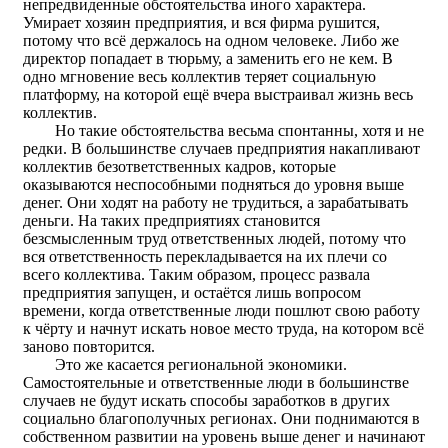
непредвиденные обстоятельства иного характера.
Умирает хозяин предприятия, и вся фирма рушится,
потому что всё держалось на одном человеке. Либо же
директор попадает в тюрьму, а заменить его не кем. В
одно мгновение весь коллектив теряет социальную
платформу, на которой ещё вчера выстраивал жизнь весь
коллектив.
Но такие обстоятельства весьма спонтанны, хотя и не
редки. В большинстве случаев предприятия накапливают
коллектив безответственных кадров, которые
оказываются неспособными подняться до уровня выше
денег. Они ходят на работу не трудиться, а зарабатывать
деньги. На таких предприятиях становится
безсмысленным труд ответственных людей, потому что
вся ответственность перекладывается на их плечи со
всего коллектива. Таким образом, процесс развала
предприятия запущен, и остаётся лишь вопросом
времени, когда ответственные люди пошлют свою работу
к чёрту и начнут искать новое место труда, на котором всё
заново повторится.
Это же касается региональной экономики.
Самостоятельные и ответственные люди в большинстве
случаев не будут искать способы заработков в других
социально благополучных регионах. Они поднимаются в
собственном развитии на уровень выше денег и начинают