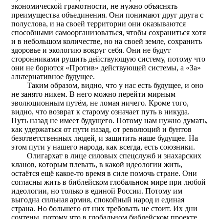
экономической грамотности, не нужно объяснять
преимущества объединения. Они понимают друг друга с
полуслова, и на своей территории они оказываются
способными самоорганизоваться, чтобы сохраниться хотя
и в небольшом количестве, но на своей земле, сохранить
здоровье и экологию вокруг себя. Они не будут
сторонниками рушить действующую систему, потому что
они не борются «Против» действующей системы, а «За»
альтернативное будущее.
Таким образом, видно, что у нас есть будущее, и оно
не занято никем. В него можно перейти мирным
эволюционным путём, не ломая ничего. Кроме того,
видно, что возврат к старому означает путь в никуда.
Путь назад не имеет будущего. Потому нам нужно думать,
как удержаться от пути назад, от революций и бунтов
безответственных людей, и защитить наше будущее. На
этом пути у нашего народа, как всегда, есть союзники.
Олигархат в лице силовых спецслужб и знахарских
кланов, которым плевать, в какой идеологии жить,
остаётся ещё какое-то время в силе помочь стране. Они
согласны жить в библейском глобальном мире при любой
идеологии, но только в единой России. Потому им
выгодна сильная армия, спокойный народ и единая
страна. Но большего от них требовать не стоит. Их дни
сочтены, потому что в глобальном библейском проекте