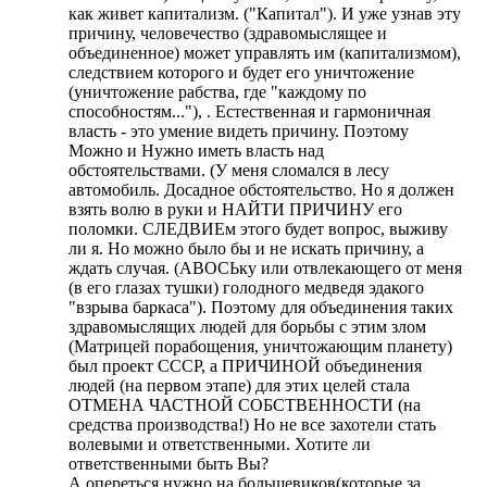
как живет капитализм. ("Капитал"). И уже узнав эту
причину, человечество (здравомыслящее и
объединенное) может управлять им (капитализмом),
следствием которого и будет его уничтожение
(уничтожение рабства, где "каждому по
способностям..."), . Естественная и гармоничная
власть - это умение видеть причину. Поэтому
Можно и Нужно иметь власть над
обстоятельствами. (У меня сломался в лесу
автомобиль. Досадное обстоятельство. Но я должен
взять волю в руки и НАЙТИ ПРИЧИНУ его
поломки. СЛЕДВИЕм этого будет вопрос, выживу
ли я. Но можно было бы и не искать причину, а
ждать случая. (АВОСЬку или отвлекающего от меня
(в его глазах тушки) голодного медведя эдакого
"взрыва баркаса"). Поэтому для объединения таких
здравомыслящих людей для борьбы с этим злом
(Матрицей порабощения, уничтожающим планету)
был проект СССР, а ПРИЧИНОЙ объединения
людей (на первом этапе) для этих целей стала
ОТМЕНА ЧАСТНОЙ СОБСТВЕННОСТИ (на
средства производства!) Но не все захотели стать
волевыми и ответственными. Хотите ли
ответственными быть Вы?
А опереться нужно на большевиков(которые за