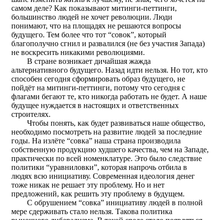
самом деле? Как показывают митинги-петтинги,
большинство людей не хочет революции. Люди
понимают, что на площадях не решаются вопросы
будущего. Тем более что тот “совок”, который
благополучно сгнил и развалился (не без участия Запада)
не воскресить никакими революциями.
В стране возникает дичайшая жажда
альтернативного будущего. Назад идти нельзя. Но тот, кто
способен сегодня сформировать образ будущего, не
пойдёт на митинги-петтинги, потому что сегодня с
флагами бегают те, кто никогда работать не будет. А наше
будущее нуждается в настоящих и ответственных
строителях.
Чтобы понять, как будет развиваться наше общество,
необходимо посмотреть на развитие людей за последние
годы. На излёте “совка” наша страна производила
собственную продукцию худшего качества, чем на Западе,
практически по всей номенклатуре. Это было следствие
политики “уравниловки”, которая напрочь отбила в
людях всю инициативу. Современная идеология денег
тоже никак не решает эту проблему. Но и нет
предложений, как решить эту проблему в будущем.
С обрушением “совка” инициативу людей в полной
мере сдерживать стало нельзя. Такова политика