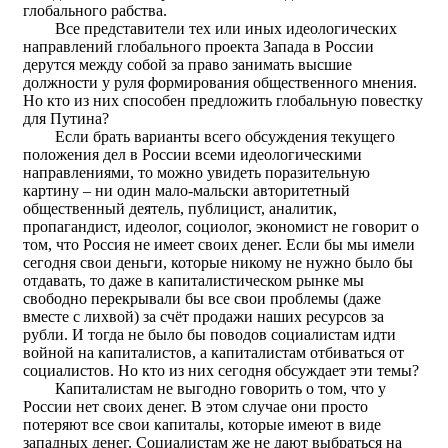
глобального рабства.
Все представители тех или иных идеологических
направлений глобального проекта Запада в России
дерутся между собой за право занимать высшие
должности у руля формирования общественного мнения.
Но кто из них способен предложить глобальную повестку
для Путина?
Если брать варианты всего обсуждения текущего
положения дел в России всеми идеологическими
направлениями, то можно увидеть поразительную
картину – ни один мало-мальски авторитетный
общественный деятель, публицист, аналитик,
пропагандист, идеолог, социолог, экономист не говорит о
том, что Россия не имеет своих денег. Если бы мы имели
сегодня свои деньги, которые никому не нужно было бы
отдавать, то даже в капиталистическом рынке мы
свободно перекрывали бы все свои проблемы (даже
вместе с лихвой) за счёт продажи наших ресурсов за
рубли. И тогда не было бы поводов социалистам идти
войной на капиталистов, а капиталистам отбиваться от
социалистов. Но кто из них сегодня обсуждает эти темы?
Капиталистам не выгодно говорить о том, что у
России нет своих денег. В этом случае они просто
потеряют все свои капиталы, которые имеют в виде
западных денег. Социалистам же не дают выбраться на