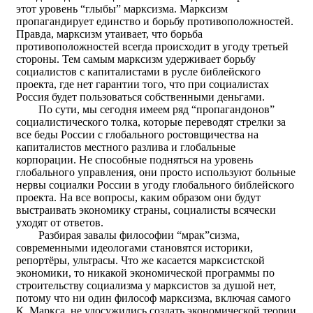
этот уровень “глыбы” марксизма. Марксизм
пропагандирует единство и борьбу противоположностей.
Правда, марксизм утаивает, что борьба
противоположностей всегда происходит в угоду третьей
стороны. Тем самым марксизм удерживает борьбу
социалистов с капиталистами в русле библейского
проекта, где нет гарантии того, что при социалистах
Россия будет пользоваться собственными деньгами.
По сути, мы сегодня имеем ряд “пропагандонов”
социалистического толка, которые переводят стрелки за
все беды России с глобального ростовщичества на
капиталистов местного разлива и глобальные
корпорации. Не способные подняться на уровень
глобального управления, они просто используют больные
нервы социалки России в угоду глобального библейского
проекта. На все вопросы, каким образом они будут
выстраивать экономику страны, социалисты всячески
уходят от ответов.
Разбирая завалы философии “мрак”сизма,
современными идеологами становятся историки,
репортёры, ультрасы. Что же касается марксистской
экономики, то никакой экономической программы по
строительству социализма у марксистов за душой нет,
потому что ни один философ марксизма, включая самого
К. Маркса, не удосужились создать экономической теории