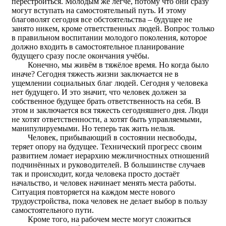
перестроиться. Молодым же легче, потому что они сразу
могут вступать на самостоятельный путь. И этому
благоволят сегодня все обстоятельства – будущее не
занято никем, кроме ответственных людей. Вопрос только
в правильном воспитании молодого поколения, которое
должно входить в самостоятельное планирование
будущего сразу после окончания учёбы.
Конечно, мы живём в тяжёлое время. Но когда было
иначе? Сегодня тяжесть жизни заключается не в
ущемлении социальных благ людей. Сегодня у человека
нет будущего. И это значит, что человек должен за
собственное будущее брать ответственность на себя. В
этом и заключается вся тяжесть сегодняшнего дня. Люди
не хотят ответственности, а хотят быть управляемыми,
манипулируемыми. Но теперь так жить нельзя.
Человек, прибывающий в состоянии несвободы,
теряет опору на будущее. Технический прогресс своим
развитием ломает иерархию межличностных отношений
подчинённых и руководителей. В большинстве случаев
так и происходит, когда человека просто достаёт
начальство, и человек начинает менять места работы.
Ситуация повторяется на каждом месте нового
трудоустройства, пока человек не делает выбор в пользу
самостоятельного пути.
Кроме того, на рабочем месте могут сложиться