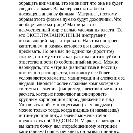
обращать внимания, это не значит что она не будет
следить за вами. Ваша первая статья была
посвящена анализу фильма "Матрица", поэтому
образы этого фильма думаю будут доходчивы. Что
вообще такое матрица? Матрица - это
искусственный мир с целью удержания власти. Т.е.
это ЭКСПЛУАТАЦИОННЫЙ инструмент,
позволяющий паразитировать. На этом построен
капитализм, в рамках которого вы надеетесь
пребывать. Но она вас по одиночке (простите)
сожрет, потому что вы как раз-таки хотите уйти от
ответственности (в собственный мирок). Можно
наблюдать, что матрица (капитализма в России)
постоянно расширяется, поскольку все более
усложняются элементы манипуляции и слежения за
людьми. Вводятся более сложные компьютерные
системы слежения. (например, электронные карты
расчета, которые позволяют анализировать
крупным корпорациям спрос, движения и т.д.)
Управлять любым процессами (в т.ч. людьми)
можно только тогда, когда видишь (и называешь)
истинную причину, а значит можешь точно
предсказать поСЛЕДСТВИЯ. Маркс, на которого
вы катите бочку, дал (порабощенному матрицей
капитализма) обществу ключ, он назвал причину,