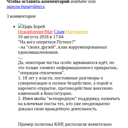
Чтобы оставить комментарий
войдите
или
зарегистрируйтесь
3 комментария
Царь Борей
Оскорбление/Мат
Спам
Нарушение
19 августа 2018 в 17:04
"На кого опереться Путину?"
- на "своих друзей", клан коррумпированных
единомышленников.
-...
Да, некоторая чистка особо зарвавшихся идёт, но
это только элемент информационного прикрытия,-
"операция отвлечения".
1. 18 лет у власти, постоянные разговоры о
суверенизации и полное бездействие, а порой и
нарочито открытое, противодействие внесению
изменений в Конституцию.
2. Имея якобы "всенародную" поддержку, назначать
на ключевые посты тех, кто уже неоднократно
доказал свою враждебную деятельность.
Пример политика КНР, располагая значительно