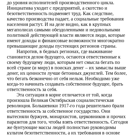
до уровня исполнителей производственного цикла.
Инициатива уходит с предприятий, а скотство и
безответственность подменяет труд. Как следствие,
качество производства падает, а социальные требования
населения растут. И на деле видно, как в крупных
мегаполисах самыми обездоленными и недовольными
политикой действующей власти являются люди, которые
имеют доходы и финансовые возможности многократно
превышающие доходы пустеющих регионов страны.
Напротив, в бедных регионах, где выживание
становится делом будущего, остаются ответственные к
своему будущему люди, которым нет смысла бегать по
всей стране (и миру) в поисках денег – их замыслы выше
денег, их ценности лучше бетонных джунглей. Тем более,
что бегать безконечно от себя нельзя. Необходимо уже
когда-то начинать создавать собственное будущее, брать
ответственность за себя.
Эта ситуация в корне отличается от той, когда
произошла Великая Октябрьская социалистическая
революция. Большевики 1917-го года решительно брали
ответственность за собственное государство. Они
вытесняли буржуев, монархистов, церковников и прочих
паразитов для того, чтобы взять ответственность. Сегодня
же бунтующие массы людей полностью руководимы
культом безответственности, а их требования в основе