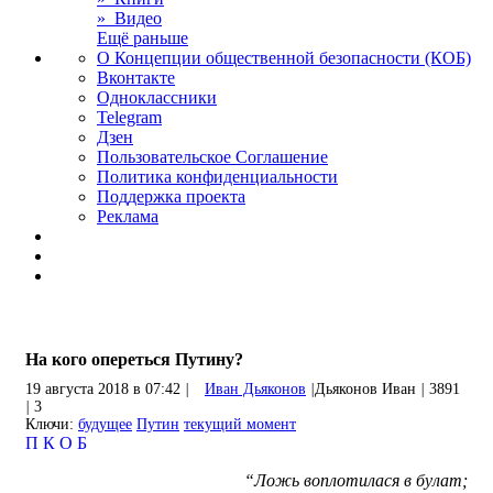
» Видео
Ещё раньше
О Концепции общественной безопасности (КОБ)
Вконтакте
Одноклассники
Telegram
Дзен
Пользовательское Соглашение
Политика конфиденциальности
Поддержка проекта
Реклама
На кого опереться Путину?
19 августа 2018 в 07:42
|
Иван Дьяконов
|
Дьяконов Иван
|
3891
|
3
Ключи:
будущее
Путин
текущий момент
П
К
О
Б
“Ложь воплотилася в булат;