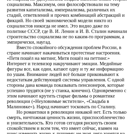
социализма. Максимум, они философствовали на тему
развития капитализма, империализма, различных их
стадий, ответвлений и прочих комбинаций абстракций и
фикций. Но своей экономической модели никто из
социалистов никогда не имел. Это видно даже по
политике СССР, где В. И. Ленин и И. В. Сталин начинали
строительство социализма не по каким-то программам, а
эмпирически, наугад.
Вместо спокойного обсуждения проблем России, в
стране начинают накачиваться протестные настроения.
«Петя пошёл на митинг, Митя пошёл на петтинг.»
Интернет и телевизор накручивают эмоции. Медийные
фигуры все, как один, катают одну и ту же информацию
по ушам. Внимание людей всё больше приковывают к
недостаткам действующей системы управления. С одной
стороны дана команда показывать пенсионеров, которые
успешно трудятся (не у станка, конечно). Одновременно с
этим начинают крутить старые фильмы о романтике
революции («Неуловимые мстители», «Свадьба в
Малиновке»). Народ начинает тосковать по Сталину.
Но романтики в революции никакой нет. Есть только
смерть, ничтожная ценность жизни, приспособленчество
и унизительность. Кто готов сегодня рискнуть своим
спокойствием и всем тем, что имеет сейчас, взамен на
шанс изменить жизнь к лучшему, не зная, чего хочется на