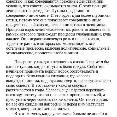
совестью, и как совершаются греховные действия при
условии, что совесть оказывается чиста. С этих позиций
деятельность президента Путина предстанет в
совершенно ином свете. И это будет куда более глубинная
статья, потому что она показывает совершенно иные
процессы нашей жизни, нежели политика и экономика.
Процессы взросления человечества, развития общества, в
рамках которого происходят процессы глобализации, куда
важнее. Они играют ключевую роль в нашей жизни,
задают те рамки, в которых мы можем видеть все
остальные процессы, включая политические, социальные,
экономические, процессы глобализации.
Наверное, у каждого человека в жизни была хотя бы
одна ситуация, когда отступать было некуда. События
начинают поднимать вокруг ворох обстоятельств и
подводят к безвыходной ситуации, где человек
вынужден, иногда, под страхом смерти, переступить через
свою совесть. В этот момент каждая секунда
растягивается в годы. Человек ещё надеется переждать
невзгоду, потому что он не в силах противостоять ей, а
преступать через совесть так не хочется. Он тянет время,
но все его ожидания напрасны, и перед ним наступает
момент, когда он должен сломаться.
В этот момент, когда у человека больше не остаётся