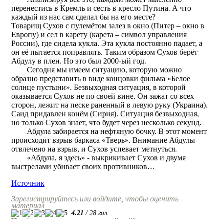
перенестись в Кремль и сесть в кресло Путина. А что
каждый из нас сам сделал бы на его месте?
Товарищ Сухов с пулемётом залез в окно (Питер – окно в
Европу) и сел в карету (карета – символ управления
России), где сидела кукла. Эта кукла постоянно падает, а
он её пытается поправлять. Таким образом Сухов берёт
Абдулу в плен. Но это был 2000-ый год.
Сегодня мы имеем ситуацию, которую можно
образно представить в виде концовки фильма «Белое
солнце пустыни». Безвыходная ситуация, в которой
оказывается Сухов не по своей вине. Он зажат со всех
сторон, лежит на песке раненный в левую руку (Украина).
Саид придавлен конём (Сирия). Ситуация безвыходная,
но только Сухов знает, что будет через несколько секунд.
Абдула забирается на нефтяную бочку. В этот момент
происходит взрыв баркаса «Тверь». Внимание Абдулы
отвлечено на взрыв, и Сухов успевает метнуться.
«Абдула, я здесь» - выкрикивает Сухов и двумя
выстрелами убивает своих противников…
Источник
Зарегистрируйтесь или войдите, чтобы оценить
материал
4.21
/
28
гол.