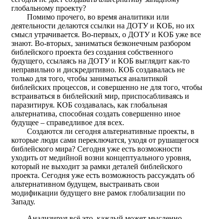
глобальному проекту?
Помимо прочего, во время аналитики или
деятельности делаются ссылки на ДОТУ и КОБ, но их
смысл утрачивается. Во-первых, о ДОТУ и КОБ уже все
знают. Во-вторых, заниматься безконечным разбором
библейского проекта без создания собственного
будущего, ссылаясь на ДОТУ и КОБ выглядит как-то
неправильно и дискредитивно. КОБ создавалась не
только для того, чтобы заниматься аналитикой
библейских процессов, и совершенно не для того, чтобы
встраиваться в библейский мир, приспосабливаясь и
паразитируя. КОБ создавалась, как глобальная
альтернатива, способная создать совершенно иное
будущее – справедливое для всех.
Создаются ли сегодня альтернативные проекты, в
которые люди сами переключатся, уходя от рушащегося
библейского мира? Сегодня уже есть возможности
уходить от медийной возни концептуального уровня,
который не выходит за рамки деталей библейского
проекта. Сегодня уже есть возможность рассуждать об
альтернативном будущем, выстраивать свои
модификации будущего вне рамок глобализации по
Западу.
Анализируя всё это, каждый может мысленно