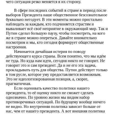
чего ситуация резко меняется в их сторону.
В сфере последних событий в стране в период после
выборов Президента наше общественное безсознательное
буквально негодует. В эти моменты можно пристально
наблюдать за каждым, кто подчиняется страстям и
вываливает всё своё неприятие в окружающий мир. Так и
Путин сделал большую паузу, чтобы посмотреть, на кого
же в стране можно опереться. Давайте внимательно
посмотрим и мы, кто сегодня формирует общественные
настроения.
Начинается дичайшая истерия по поводу
действующего курса страны. Всем понятно, что мы идём
не туда. Но куда нам идти, сегодня никто не говорит. Не
говорит это и сам президент. Да и не его эта задача,
прокладывать путь для общества. Путин действует только
в том русле, которое уму предоставляется возможным.
Это не идеологизированная позиция, а, скорее,
прагматичная.
Если оценивать качество политики нашего
президента, то её оценку никто не сможет сделать
однозначно. По уровню жизни мы видим набор
противоречивых ситуаций. По будущему вообще ничего
не видно. Но внутренняя политика зависит больше от
нас, чем от нашего президента. А вот внешняя политика