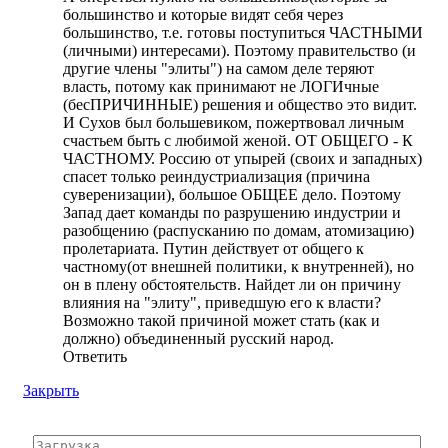
большинство и которые видят себя через
большинство, т.е. готовы поступиться ЧАСТНЫМИ
(личными) интересами). Поэтому правительство (и
другие члены "элиты") на самом деле теряют
власть, потому как принимают не ЛОГИчные
(бесПРИЧИННЫЕ) решения и общество это видит.
И Сухов был большевиком, пожертвовал личным
счастьем быть с любимой женой. ОТ ОБЩЕГО - К
ЧАСТНОМУ. Россию от упырей (своих и западных)
спасет только реиндустриализация (причина
суверенизации), большое ОБЩЕЕ дело. Поэтому
Запад дает команды по разрушению индустрии и
разобщению (распусканию по домам, атомизацию)
пролетариата. Путин действует от общего к
частному(от внешней политики, к внутренней), но
он в плену обстоятельств. Найдет ли он причину
влияния на "элиту", приведшую его к власти?
Возможно такой причиной может стать (как и
должно) объединенный русский народ.
Ответить
Закрыть