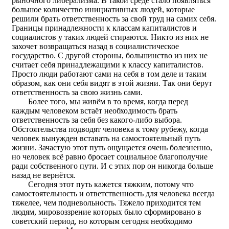
рыночного либерализма. В такой среде стало появляться
большое количество инициативных людей, которые
решили брать ответственность за свой труд на самих себя.
Границы принадлежности к классам капиталистов и
социалистов у таких людей стираются. Никто из них не
захочет возвращаться назад в социалистическое
государство. С другой стороны, большинство из них не
считает себя принадлежащими к классу капиталистов.
Просто люди работают сами на себя в том деле и таким
образом, как они себя видят в этой жизни. Так они берут
ответственность за свою жизнь сами.
Более того, мы живём в то время, когда перед
каждым человеком встаёт необходимость брать
ответственность за себя без какого-либо выбора.
Обстоятельства подводят человека к тому рубежу, когда
человек вынужден вставать на самостоятельный путь
жизни. Зачастую этот путь ощущается очень болезненно,
но человек всё равно бросает социальное благополучие
ради собственного пути. И с этих пор он никогда больше
назад не вернётся.
Сегодня этот путь кажется тяжким, потому что
самостоятельность и ответственность для человека всегда
тяжелее, чем подневольность. Тяжело приходится тем
людям, мировоззрение которых было сформировано в
советский период, но которым сегодня необходимо