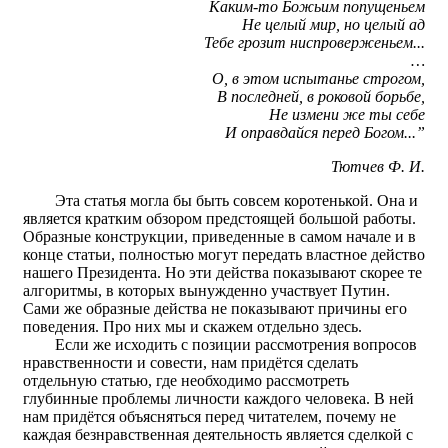
Каким-то Божьим попущеньем
Не целый мир, но целый ад
Тебе грозит ниспроверженьем...
…
О, в этом испытанье строгом,
В последней, в роковой борьбе,
Не измени же ты себе
И оправдайся перед Богом...”
Тютчев Ф. И.
Эта статья могла бы быть совсем коротенькой. Она и
является кратким обзором предстоящей большой работы.
Образные конструкции, приведенные в самом начале и в
конце статьи, полностью могут передать властное действо
нашего Президента. Но эти действа показывают скорее те
алгоритмы, в которых вынужденно участвует Путин.
Сами же образные действа не показывают причины его
поведения. Про них мы и скажем отдельно здесь.
Если же исходить с позиции рассмотрения вопросов
нравственности и совести, нам придётся сделать
отдельную статью, где необходимо рассмотреть
глубинные проблемы личности каждого человека. В ней
нам придётся объясняться перед читателем, почему не
каждая безнравственная деятельность является сделкой с