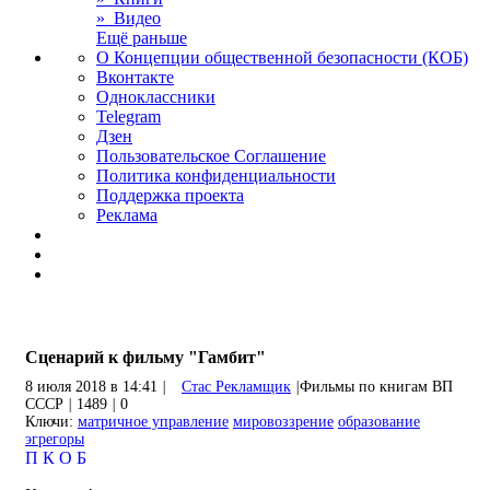
» Видео
Ещё раньше
О Концепции общественной безопасности (КОБ)
Вконтакте
Одноклассники
Telegram
Дзен
Пользовательское Соглашение
Политика конфиденциальности
Поддержка проекта
Реклама
Сценарий к фильму "Гамбит"
8 июля 2018 в 14:41
|
Стас Рекламщик
|
Фильмы по книгам ВП
СССР
|
1489
|
0
Ключи:
матричное управление
мировоззрение
образование
эгрегоры
П
К
О
Б