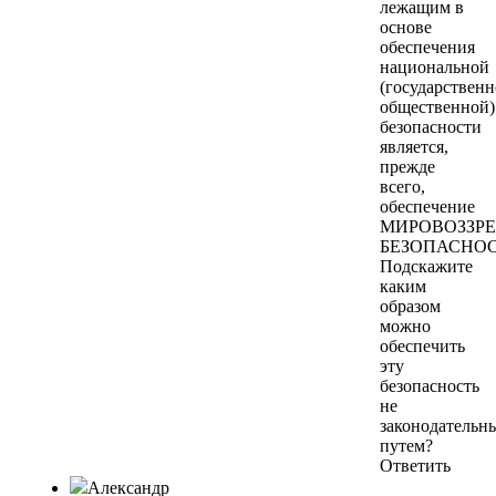
лежащим в
основе
обеспечения
национальной
(государственн
общественной)
безопасности
является,
прежде
всего,
обеспечение
МИРОВОЗЗР
БЕЗОПАСНОС
Подскажите
каким
образом
можно
обеспечить
эту
безопасность
не
законодательн
путем?
Ответить
Александр