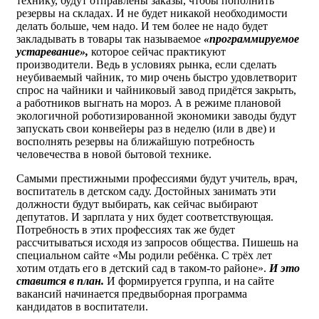
технику, будут отправлены заказы, чтобы пополнить
резервы на складах. И не будет никакой необходимости
делать больше, чем надо. И тем более не надо будет
закладывать в товары так называемое
«программируемое
устаревание»,
которое сейчас практикуют
производители. Ведь в условиях рынка, если сделать
неубиваемый чайник, то мир очень быстро удовлетворит
спрос на чайники и чайниковый завод придётся закрыть,
а работников выгнать на мороз. А в режиме плановой
экологичной роботизированной экономики заводы будут
запускать свои конвейеры раз в неделю (или в две) и
восполнять резервы на ближайшую потребность
человечества в новой бытовой технике.
Самыми престижными профессиями будут учитель, врач,
воспитатель в детском саду. Достойных занимать эти
должности будут выбирать, как сейчас выбирают
депутатов. И зарплата у них будет соответствующая.
Потребность в этих профессиях так же будет
рассчитываться исходя из запросов общества. Пишешь на
специальном сайте «Мы родили ребёнка. С трёх лет
хотим отдать его в детский сад в таком-то районе».
И это
ставится в план.
И формируется группа, и на сайте
вакансий начинается предвыборная программа
кандидатов в воспитатели.