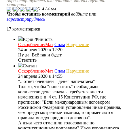
Зарегистрируйтесь или войдите, чтобы оценить
материал
4
/
4
гол.
Чтобы оставить комментарий
войдите
или
зарегистрируйтесь
17 комментариев
Юрiй Финистъ
Оскорбление/Мат
Спам
Нарушение
24 апреля 2020 в 12:20
Ну да. Всё так и будет,
Ответить
Султан
Оскорбление/Мат
Спам
Нарушение
24 апреля 2020 в 14:55
"...ответ очевиден – денег напечатаем"
Только, чтобы "напечатать" необходимое
количество денег сначала требуется внести
изменения в п. 4 ст. 15 Конституции РФ, где
прописано: "Если международным договором
Российской Федерации установлены иные правила,
чем предусмотренные законом, то применяются
правила международного договора".
А из-за чего отменили голосование по
конституционным поправкам? Из-за коронавируса