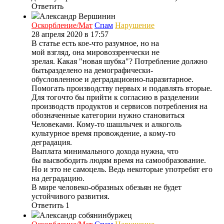
Ответить
Александр Вершинин
Оскорбление/Мат
Спам
Нарушение
28 апреля 2020 в 17:57
В статье есть кое-что разумное, но на
мой взгляд, она мировоззренчески не
зрелая. Какая "новая шубка"? Потребление должно
бытьразделено на демографически-
обусловленное и деградационно-паразитарное.
Помогать производству первых и подавлять вторые.
Для тогочто бы прийти к согласию в разделении
производств продуктов и сервисов потребления на
обозначенные категории нужно становиться
Человеками. Кому-то шашлычек и алкоголь
культурное время провождение, а кому-то
деградация.
Выплата минимального дохода нужна, что
бы высвободить людям время на самообразование.
Но и это не самоцель. Ведь некоторые употребят его
на деградацию.
В мире человеко-образных обезьян не будет
устойчивого развития.
Ответить
1
Александр собянинбуржец