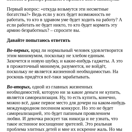
Первый вопрос: «откуда возьмутся эти несметные
богатства?» Ведь если у всех будет возможность не
работать, то кто в здравом уме будет ходить на работу? А
если работать не будет никто, то кто будет кормить эту
армию безработных? – спросите вы.
Давайте попытаюсь ответить
Во-первых,
вряд ли нормальный человек удовлетворится
этим минимумом, поскольку не хлебом единым.
Захочется и новую шубку, и какие-нибудь гаджеты. А это
в прожиточный минимум, разумеется, не войдёт,
поскольку не является жизненной необходимостью. На
роскошь придётся всё-таки зарабатывать.
Во-вторых,
одной из главных жизненных
необходимостей, которую ни за какие деньги не купить,
является самореализация. Ну, то есть купить, конечно,
можно всё, даже первое место для дочери на каком-нибудь
международном песенном конкурсе. Но это не будет
самореализацией, это будет папиным проявлением
любви. И девочка рискует так никогда и не узнать, что
такое истинное восхищение зрителей. Это реальная
проблема элитных детей и мне их искренне жаль. Но мы