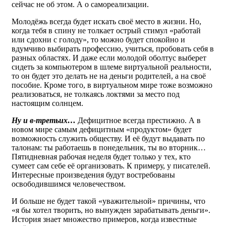
сейчас не об этом. А о самореализации.
Молодёжь всегда будет искать своё место в жизни. Но,
когда тебя в спину не толкает острый стимул «работай
или сдохни с голоду», то можно будет спокойно и
вдумчиво выбирать профессию, учиться, пробовать себя в
разных областях. И даже если молодой оболтус выберет
сидеть за компьютером в шлеме виртуальной реальности,
то он будет это делать не на деньги родителей, а на своё
пособие. Кроме того, в виртуальном мире тоже возможно
реализоваться, не толкаясь локтями за место под
настоящим солнцем.
Ну и в-третьих…
Дефицитное всегда престижно. А в
новом мире самым дефицитным «продуктом» будет
возможность служить обществу. И её будут выдавать по
талонам: ты работаешь в понедельник, ты во вторник…
Пятидневная рабочая неделя будет только у тех, кто
сумеет сам себе её организовать. К примеру, у писателей.
Интересные произведения будут востребованы
освободившимся человечеством.
И больше не будет такой «уважительной» причины, что
«я бы хотел творить, но вынужден зарабатывать деньги».
История знает множество примеров, когда известные