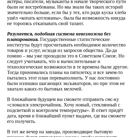
актёры, писатели, музыканты в начале творческого пути
были не востребованы. Но мы знали бы таких историй
значительно больше, если бы у тех, кто ради куска хлеба
ушёл «копать котлованы», была бы возможность никуда
не торопясь откапывать свой талант.
Разумеется, подобная система невозможна без
планирования.
Государственные статистические
институты будут просчитывать необходимое количество
товаров и услуг, исходя из запросов общества. Да-да
помню – мы уже проходили это в Советском Союзе. Но
следует учитывать, что и вычислительные и
технологические возможности в те времена были другие.
Тогда принимались планы на пятилетку, и все зачем-то
пытались этот план перевыполнить. У нас постоянно
были излишки шагающих экскаваторов, но при этом не
хватало каких-то бытовых мелочей.
В ближайшем будущем вы сможете отправить смс-ку
«сломался электрочайник. Хочу новый, стеклянный с
подсветкой и контролем температуры». В ответ придёт
дата, время и ближайший пункт выдачи, где вы сможете
его получить.
В тот же вечер на заводы, производящие бытовую