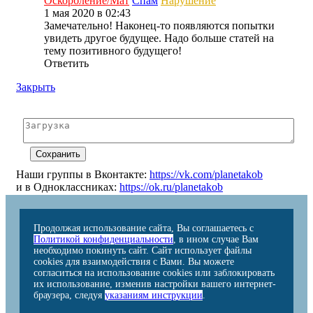
Оскорбление/Мат
Спам
Нарушение
1 мая 2020 в 02:43
Замечательно! Наконец-то появляются попытки
увидеть другое будущее. Надо больше статей на
тему позитивного будущего!
Ответить
Закрыть
Наши группы в Вконтакте:
https://vk.com/planetakob
и в Одноклассниках:
https://ok.ru/planetakob
Продолжая использование сайта, Вы соглашаетесь с
Политикой конфиденциальности
, в ином случае Вам
необходимо покинуть сайт. Сайт использует файлы
cookies для взаимодействия с Вами. Вы можете
согласиться на использование cookies или заблокировать
их использование, изменив настройки вашего интернет-
браузера, следуя
указаниям инструкции
.