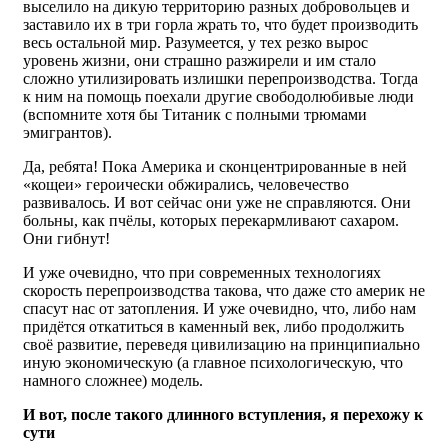
выселило на дикую территорию разных добровольцев и
заставило их в три горла жрать то, что будет производить
весь остальной мир. Разумеется, у тех резко вырос
уровень жизни, они страшно разжирели и им стало
сложно утилизировать излишки перепроизводства. Тогда
к ним на помощь поехали другие свободолюбивые люди
(вспомните хотя бы Титаник с полными трюмами
эмигрантов).
Да, ребята! Пока Америка и сконцентрированные в ней
«кощеи» героически обжирались, человечество
развивалось. И вот сейчас они уже не справляются. Они
больны, как пчёлы, которых перекармливают сахаром.
Они гибнут!
И уже очевидно, что при современных технологиях
скорость перепроизводства такова, что даже сто америк не
спасут нас от затопления. И уже очевидно, что, либо нам
придётся откатиться в каменный век, либо продолжить
своё развитие, переведя цивилизацию на принципиально
иную экономическую (а главное психологическую, что
намного сложнее) модель.
И вот, после такого длинного вступления, я перехожу к
сути