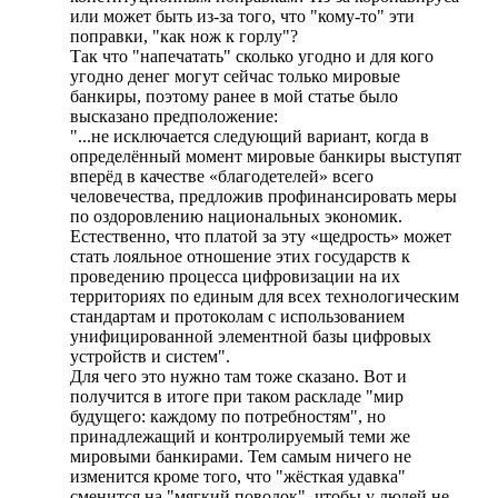
или может быть из-за того, что "кому-то" эти
поправки, "как нож к горлу"?
Так что "напечатать" сколько угодно и для кого
угодно денег могут сейчас только мировые
банкиры, поэтому ранее в мой статье было
высказано предположение:
"...не исключается следующий вариант, когда в
определённый момент мировые банкиры выступят
вперёд в качестве «благодетелей» всего
человечества, предложив профинансировать меры
по оздоровлению национальных экономик.
Естественно, что платой за эту «щедрость» может
стать лояльное отношение этих государств к
проведению процесса цифровизации на их
территориях по единым для всех технологическим
стандартам и протоколам с использованием
унифицированной элементной базы цифровых
устройств и систем".
Для чего это нужно там тоже сказано. Вот и
получится в итоге при таком раскладе "мир
будущего: каждому по потребностям", но
принадлежащий и контролируемый теми же
мировыми банкирами. Тем самым ничего не
изменится кроме того, что "жёсткая удавка"
сменится на "мягкий поводок", чтобы у людей не