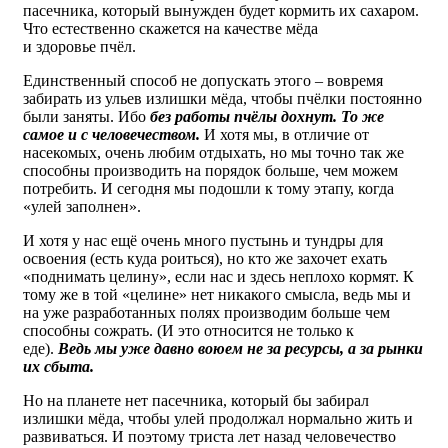
пасечника, который вынужден будет кормить их сахаром.
Что естественно скажется на качестве мёда
и здоровье пчёл.
Единственный способ не допускать этого – вовремя
забирать из ульев излишки мёда, чтобы пчёлки постоянно
были заняты. Ибо
без работы пчёлы дохнут. То же
самое и с человечеством.
И хотя мы, в отличие от
насекомых, очень любим отдыхать, но мы точно так же
способны производить на порядок больше, чем можем
потребить. И сегодня мы подошли к тому этапу, когда
«улей заполнен».
И хотя у нас ещё очень много пустынь и тундры для
освоения (есть куда роиться), но кто же захочет ехать
«поднимать целину», если нас и здесь неплохо кормят. К
тому же в той «целине» нет никакого смысла, ведь мы и
на уже разработанных полях производим больше чем
способны сожрать. (И это относится не только к
еде).
Ведь мы уже давно воюем не за ресурсы, а за рынки
их сбыта.
Но на планете нет пасечника, который бы забирал
излишки мёда, чтобы улей продолжал нормально жить и
развиваться. И поэтому триста лет назад человечество