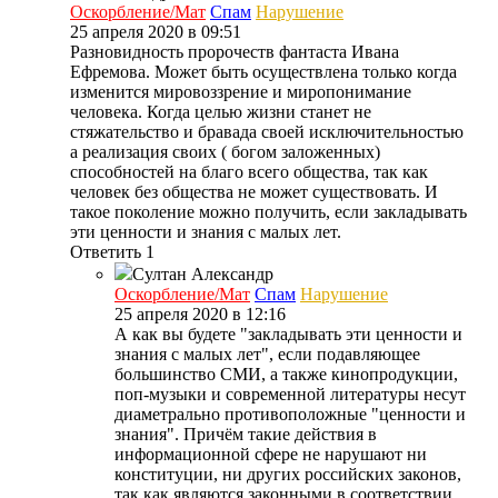
Оскорбление/Мат
Спам
Нарушение
25 апреля 2020 в 09:51
Разновидность пророчеств фантаста Ивана
Ефремова. Может быть осуществлена только когда
изменится мировоззрение и миропонимание
человека. Когда целью жизни станет не
стяжательство и бравада своей исключительностью
а реализация своих ( богом заложенных)
способностей на благо всего общества, так как
человек без общества не может существовать. И
такое поколение можно получить, если закладывать
эти ценности и знания с малых лет.
Ответить
1
Султан
Александр
Оскорбление/Мат
Спам
Нарушение
25 апреля 2020 в 12:16
А как вы будете "закладывать эти ценности и
знания с малых лет", если подавляющее
большинство СМИ, а также кинопродукции,
поп-музыки и современной литературы несут
диаметрально противоположные "ценности и
знания". Причём такие действия в
информационной сфере не нарушают ни
конституции, ни других российских законов,
так как являются законными в соответствии