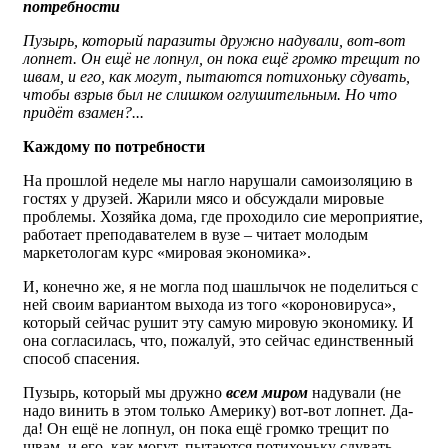
потребности
Пузырь, который паразиты дружно надували, вот-вот
лопнет. Он ещё не лопнул, он пока ещё громко трещит по
швам, и его, как могут, пытаются потихоньку сдувать,
чтобы взрыв был не слишком оглушительным. Но что
придёт взамен?...
Каждому по потребности
На прошлой неделе мы нагло нарушали самоизоляцию в
гостях у друзей. Жарили мясо и обсуждали мировые
проблемы. Хозяйка дома, где проходило сие мероприятие,
работает преподавателем в вузе – читает молодым
маркетологам курс «мировая экономика».
И, конечно же, я не могла под шашлычок не поделиться с
ней своим вариантом выхода из того «короновируса»,
который сейчас рушит эту самую мировую экономику. И
она согласилась, что, пожалуй, это сейчас единственный
способ спасения.
Пузырь, который мы дружно
всем миром
надували (не
надо винить в этом только Америку) вот-вот лопнет. Да-
да! Он ещё не лопнул, он пока ещё громко трещит по
швам, и его, как могут, пытаются потихоньку сдувать,