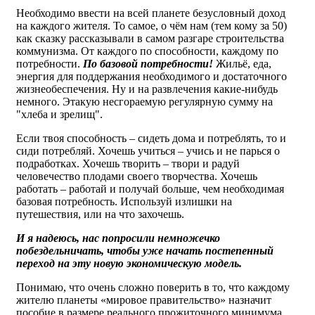
Необходимо ввести на всей планете безусловный доход
на каждого жителя. То самое, о чём нам (тем кому за 50)
как сказку рассказывали в самом разгаре строительства
коммунизма. От каждого по способности, каждому по
потребности.
По базовой потребности!
Жильё, еда,
энергия для поддержания необходимого и достаточного
жизнеобеспечения. Ну и на развлечения какие-нибудь
немного. Этакую несгораемую регулярную сумму на
"хлеба и зрелищ".
Если твоя способность – сидеть дома и потреблять, то и
сиди потребляй. Хочешь учиться – учись и не парься о
подработках. Хочешь творить – твори и радуй
человечество плодами своего творчества. Хочешь
работать – работай и получай больше, чем необходимая
базовая потребность. Используй излишки на
путешествия, или на что захочешь.
И я надеюсь, нас попросили немножечко
побездельничать, чтобы уже начать постепенный
переход на эту новую экономическую модель.
Понимаю, что очень сложно поверить в то, что каждому
жителю планеты «мировое правительство» назначит
пособие в размере реального прожиточного минимума.