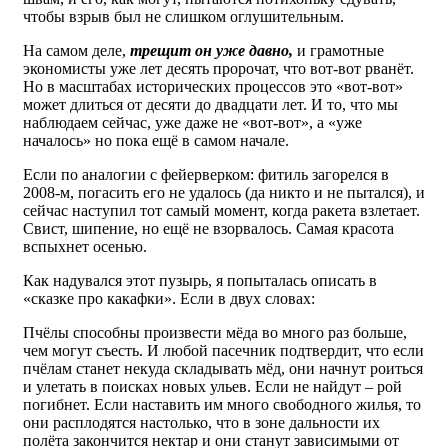
чтобы взрыв был не слишком оглушительным.
На самом деле,
трещит он уже давно,
и грамотные
экономисты уже лет десять пророчат, что вот-вот рванёт.
Но в масштабах исторических процессов это «вот-вот»
может длиться от десяти до двадцати лет. И то, что мы
наблюдаем сейчас, уже даже не «вот-вот», а «уже
началось» но пока ещё в самом начале.
Если по аналогии с фейерверком: фитиль загорелся в
2008-м, погасить его не удалось (да никто и не пытался), и
сейчас наступил тот самый момент, когда ракета взлетает.
Свист, шипение, но ещё не взорвалось. Самая красота
вспыхнет осенью.
Как надувался этот пузырь, я попыталась описать в
«сказке про какафки». Если в двух словах:
Пчёлы способны произвести мёда во много раз больше,
чем могут съесть. И любой пасечник подтвердит, что если
пчёлам станет некуда складывать мёд, они начнут роиться
и улетать в поисках новых ульев. Если не найдут – рой
погибнет. Если наставить им много свободного жилья, то
они расплодятся настолько, что в зоне дальности их
полёта закончится нектар и они станут зависимыми от