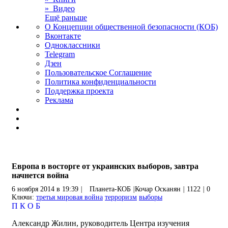
» Видео
Ещё раньше
О Концепции общественной безопасности (КОБ)
Вконтакте
Одноклассники
Telegram
Дзен
Пользовательское Соглашение
Политика конфиденциальности
Поддержка проекта
Реклама
Европа в восторге от украинских выборов, завтра
начнется война
6 ноября 2014 в 19:39
|
Планета-КОБ
|
Кочар Осканян
|
1122
|
0
Ключи:
третья мировая война
терроризм
выборы
П
К
О
Б
Александр Жилин, руководитель Центра изучения