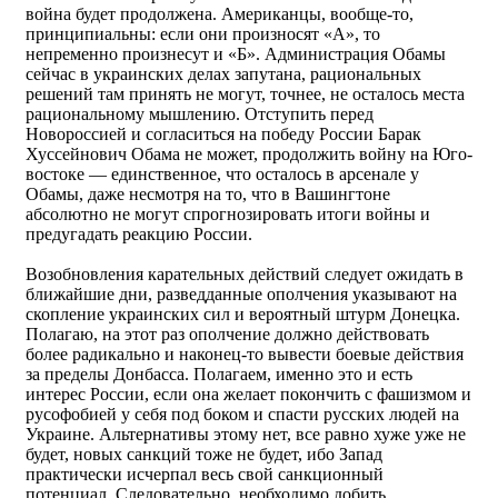
война будет продолжена. Американцы, вообще-то,
принципиальны: если они произносят «А», то
непременно произнесут и «Б». Администрация Обамы
сейчас в украинских делах запутана, рациональных
решений там принять не могут, точнее, не осталось места
рациональному мышлению. Отступить перед
Новороссией и согласиться на победу России Барак
Хуссейнович Обама не может, продолжить войну на Юго-
востоке — единственное, что осталось в арсенале у
Обамы, даже несмотря на то, что в Вашингтоне
абсолютно не могут спрогнозировать итоги войны и
предугадать реакцию России.
Возобновления карательных действий следует ожидать в
ближайшие дни, разведданные ополчения указывают на
скопление украинских сил и вероятный штурм Донецка.
Полагаю, на этот раз ополчение должно действовать
более радикально и наконец-то вывести боевые действия
за пределы Донбасса. Полагаем, именно это и есть
интерес России, если она желает покончить с фашизмом и
русофобией у себя под боком и спасти русских людей на
Украине. Альтернативы этому нет, все равно хуже уже не
будет, новых санкций тоже не будет, ибо Запад
практически исчерпал весь свой санкционный
потенциал. Следовательно, необходимо добить