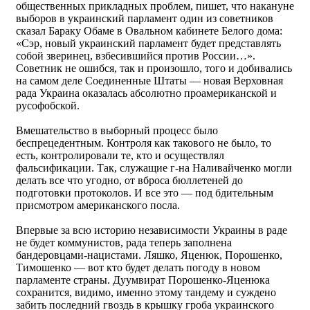
общественных прикладных проблем, пишет, что накануне
выборов в украинский парламент один из советников
сказал Бараку Обаме в Овальном кабинете Белого дома:
«Сэр, новый украинский парламент будет представлять
собой зверинец, взбесившийся против России…».
Советник не ошибся, так и произошло, того и добивались
на самом деле Соединенные Штаты — новая Верховная
рада Украина оказалась абсолютно проамериканской и
русофобской.
Вмешательство в выборный процесс было
беспрецедентным. Контроля как такового не было, то
есть, контролировали те, кто и осуществлял
фальсификации. Так, служащие г-на Наливайченко могли
делать все что угодно, от вброса бюллетеней до
подготовки протоколов. И все это — под бдительным
присмотром американского посла.
Впервые за всю историю независимости Украины в раде
не будет коммунистов, рада теперь заполнена
бандеровцами-нацистами. Ляшко, Яценюк, Порошенко,
Тимошенко — вот кто будет делать погоду в новом
парламенте страны. Дуумвират Порошенко-Яценюка
сохранится, видимо, именно этому тандему и суждено
забить последний гвоздь в крышку гроба украинского