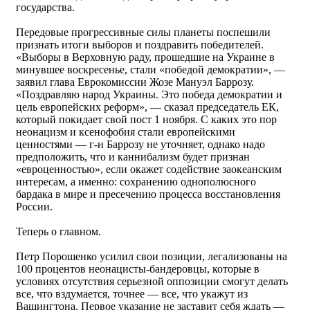
государства.
Передовые прогрессивные силы планеты поспешили
признать итоги выборов и поздравить победителей.
«Выборы в Верховную раду, прошедшие на Украине в
минувшее воскресенье, стали «победой демократии», —
заявил глава Еврокомиссии Жозе Мануэл Баррозу.
«Поздравляю народ Украины. Это победа демократии и
цель европейских реформ», — сказал председатель ЕК,
который покидает свой пост 1 ноября. С каких это пор
неонацизм и ксенофобия стали европейскими
ценностями — г-н Баррозу не уточняет, однако надо
предположить, что и каннибализм будет признан
«евроценностью», если окажет содействие заокеанским
интересам, а именно: сохранению однополюсного
бардака в мире и пресечению процесса восстановления
России.
Теперь о главном.
Петр Порошенко усилил свои позиции, легализованы на
100 процентов неонацисты-бандеровцы, которые в
условиях отсутствия серьезной оппозиции смогут делать
все, что вздумается, точнее — все, что укажут из
Вашингтона. Первое указание не заставит себя ждать —