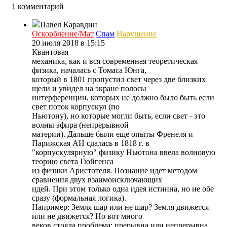
1 комментарий
Павел Каравдин
Оскорбление/Мат
Спам
Нарушение
20 июля 2018 в 15:15
Квантовая
механика, как и вся современная теоретическая
физика, началась с Томаса Юнга,
который в 1801 пропустил свет через две близких
щели и увидел на экране полосы
интерференции, которых не должно было быть если
свет поток корпускул (по
Ньютону), но которые могли быть, если свет - это
волны эфира (непрерывной
материи). Дальше были еще опыты Френеля и
Парижская АН сдалась в 1818 г. в
"корпускулярную" физику Ньютона ввела волновую
теорию света Гюйгенса
из физики Аристотеля. Познание идет методом
сравнения двух взаимоисключающих
идей. При этом только одна идея истинна, но не обе
сразу (формальная логика).
Например: Земля шар или не шар? Земля движется
или не движется? Но вот много
веков стояла проблема: прерывна или непрерывна