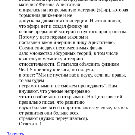
материя? Физика Аристотеля
опиралась на непрерывную материю (эфир), которая
тормозила движение и не
допускала движения по инерции. Ньютон понял,
что эфира нет и создал физику на
основе прерывной материи и пустого пространства.
Потому у него первым законом и
поставлен закон инерции в пику Аристотелю.
Соединение двух несовместимых физик
дало множество абсурдных теорий, в том числе
квантовую механику и теорию
относительности. Я пытался объяснить физикам
ЧелГУ причину кризиса, но получил
в ответ: "Мы не пустим вас в науку, если вы правы,
то мы будем
неграмотными и не сможем преподавать". Нам
внушают, что ученые непрерывно
что-то изобретают и открывают. Но Циолковский
правильно писал, что развитию
науки больше всего сопротивляются ученые, так как
от развития они больше всех
страдают (нужно переучиваться).
Ответить
1
Закрыть