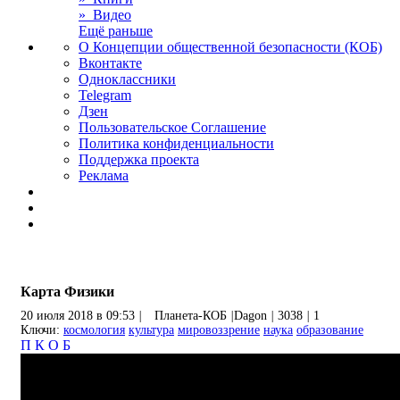
» Видео
Ещё раньше
О Концепции общественной безопасности (КОБ)
Вконтакте
Одноклассники
Telegram
Дзен
Пользовательское Соглашение
Политика конфиденциальности
Поддержка проекта
Реклама
Карта Физики
20 июля 2018 в 09:53
|
Планета-КОБ
|
Dagon
|
3038
|
1
Ключи:
космология
культура
мировоззрение
наука
образование
П
К
О
Б