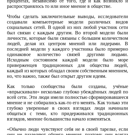
процентах, независимо от того, где и как возникло и
распространялось то или иное мнение в обществе.
Чтобы сделать заключительные выводы, исследователи
создавали компьютерные модели различных видов
социальных сетей. В одной из них любой участник сети
был связан с каждым другим. Во второй модели были
личности, которые были связаны с большим количеством
людей, делая их центром мнений или лидерами. В
последней модели у каждого участника было примерно
одинаковое количество связей другими людьми.
Исходным состоянием каждой модели было море
приверженцев традиционных для общества людей,
каждый из которых обладал своим собственным мнением,
но, что важно, также был открыт другим идеям.
Как только сообщества были созданы, учёные
«впрыскивали» несколько глубоко убеждённых людей по
всей сети. Эти люди имели полностью сформировавшееся
мнение и не собирались как-то его менять. Как только эти
глубоко уверенные в своих взглядах люди начинали
общаться с теми, кто придерживался традиционных
взглядов, мнение большинства начало изменяться.
«Обычно люди чувствуют себя не в своей тарелке, если
они не разделяют общего мнения, поэтому они всегда