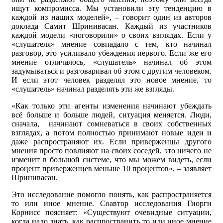
ищут компромисса. Мы установили эту тенденцию в
каждой из наших моделей», – говорит один из авторов
доклада Самит Шринивасан. Каждый из участников
каждой модели «поговорили» о своих взглядах. Если у
«слушателя» мнение совпадало с тем, кто начинал
разговор, это усиливало убеждения первого. Если же его
мнение отличалось, «слушатель» начинал об этом
задумываться и разговаривал об этом с другим человеком.
И если этот человек разделял это новое мнение, то
«слушатель» начинал разделять эти же взгляды.
«Как только эти агенты изменения начинают убеждать
всё больше и больше людей, ситуация меняется. Люди,
сначала, начинают сомневаться в своих собственных
взглядах, а потом полностью принимают новые идеи и
даже распространяют их. Если приверженцы другого
мнения просто повлияют на своих соседей, это ничего не
изменит в большой системе, что мы можем видеть, если
процент приверженцев меньше 10 процентов», – заявляет
Шринивасан.
Это исследование помогло понять, как распространяется
то или иное мнение. Соавтор исследования Гиорги
Корнисс поясняет: «Существуют очевидные ситуации,
когда надо знать, как распространить то или иное мнение