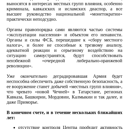
выносятся в интересах местных групп влияния, особенно
криминала, кавказских и исламских диаспор, а все
высшее руководство национальной «монетократии»
практически неподсудно.
Органы правопорядка сами являются частью системы
«эксплуатации населения» и объектом его ненависти.
Органы и силы ФСБ, перешедшие к «сбору местного
налога», и более не способные к трезвому анализу,
адекватной реакции и серьезному воздействию на
ситуацию самоустранятся, будут способствовать
неизбежной «очередной либерально-оранжевой
революции».
Уже окончательно деградировавшая Армия будет
неспособна обеспечить даже собственную безопасность, а
ее вооружение станет добычей «местных групп влияния»,
что чревато «новой Чечней» в Татарстане, регионах
Кавказа, Башкирии, Мордовии, Калмыкии и так далее, и
даже Приморье.
В конечном счете, и в течение нескольких ближайших
лет:
отсутствие контроля Центра пробудит активность