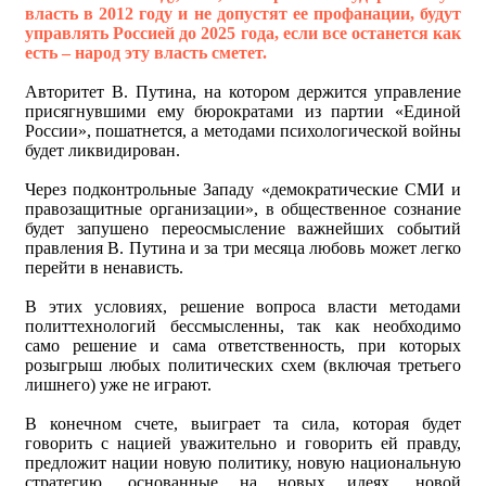
власть в 2012 году и не допустят ее профанации, будут
управлять Россией до 2025 года, если все останется как
есть – народ эту власть сметет.
Авторитет В. Путина, на котором держится управление
присягнувшими ему бюрократами из партии «Единой
России», пошатнется, а методами психологической войны
будет ликвидирован.
Через подконтрольные Западу «демократические СМИ и
правозащитные организации», в общественное сознание
будет запушено переосмысление важнейших событий
правления В. Путина и за три месяца любовь может легко
перейти в ненависть.
В этих условиях, решение вопроса власти методами
политтехнологий бессмысленны, так как необходимо
само решение и сама ответственность, при которых
розыгрыш любых политических схем (включая третьего
лишнего) уже не играют.
В конечном счете, выиграет та сила, которая будет
говорить с нацией уважительно и говорить ей правду,
предложит нации новую политику, новую национальную
стратегию, основанные на новых идеях, новой