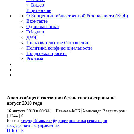
» Видео
Ещё раньше
О Концепции общественной безопасности (КОБ)
Вконтакте
Одноклассники
Telegram
Дзен
Пользовательское Соглашение
Политика конфиденциальности
Поддержка проекта
Реклама
Анализ общего состояния безопасности страны на
август 2010 года
16 августа 2010 в 09:34
|
Планета-КОБ
|
Александр Владимиров
|
1244
|
0
Ключи:
текущий момент
будущее
политика
революции
государственное управление
П
К
О
Б