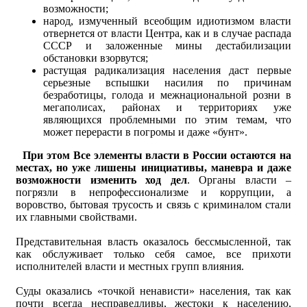
возможности;
народ, измученный всеобщим идиотизмом власти
отвернется от власти Центра, как и в случае распада
СССР и заложенные мины дестабилизации
обстановки взорвутся;
растущая радикализация населения даст первые
серьезные вспышки насилия по причинам
безработицы, голода и межнациональной розни в
мегаполисах, районах и территориях уже
являющихся проблемными по этим темам, что
может перерасти в погромы и даже «бунт».
При этом Все элементы власти в России остаются на
местах, но уже лишены инициативы, маневра и даже
возможности изменить ход дел
. Органы власти –
погрязли в непрофессионализме и коррупции, а
воровство, бытовая трусость и связь с криминалом стали
их главными свойствами.
Представительная власть оказалось бессмысленной, так
как обслуживает только себя самое, все прихоти
исполнителей власти и местных групп влияния.
Суды оказались «точкой ненависти» населения, так как
почти всегда несправедливы, жестоки к населению,