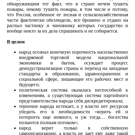
обнаружившим тот факт, что в стране нечем тушить
пожары, некому тушить пожары, в том числе и потому,
что Россия, особенное ее лесная и сельскохозяйственная
части фактически обезлюдели, все брошено и отдано на
распыл частнику и чиновнику которых государство и
вообще никто за их дела спрашивать и не собирается.
В целом
народ осознал конечную порочность насильственно
внедряемой торговой модели национальной
экономики и бытия, осуждает процесс
деиндустриализации страны и переход на западные
стандарты в образовании, здравоохранении и
социальной сфере, лишающие его рабочих мест и
будущего;
политическая система оказалась неспособной к
изменениям, а существующая система партийного
представительства народа себя дискредитировала;
терпение народа истекает, а у власти нет ресурсов
убедить его в необходимости «верить ей и
потерпеть еще немного, и уж тогда… богатства
польются полным потоком»;
народ верит только в собственную
самоорганизацию, а власть не дает ему даже такой